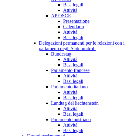
Basi legali
Attività
AP OSCE
Presentazione
Calendario
Attività
Basi legali
Delegazioni permanenti per le relazioni con i
parlamenti degli Stati limitrofi
Bundestag
Attività
Basi legali
Parlamento francese
Attività
Basi legali
Parlamento italiano
Attività
Basi legali
Landtag del liechtenstein
Attività
Basi legali
Parlamento austriaco
Attività
Basi legali
Gruppi parlamentari