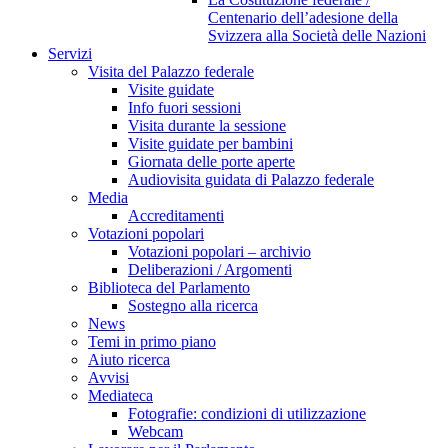
Centenario dell’adesione della
Svizzera alla Società delle Nazioni
Servizi
Visita del Palazzo federale
Visite guidate
Info fuori sessioni
Visita durante la sessione
Visite guidate per bambini
Giornata delle porte aperte
Audiovisita guidata di Palazzo federale
Media
Accreditamenti
Votazioni popolari
Votazioni popolari – archivio
Deliberazioni / Argomenti
Biblioteca del Parlamento
Sostegno alla ricerca
News
Temi in primo piano
Aiuto ricerca
Avvisi
Mediateca
Fotografie: condizioni di utilizzazione
Webcam