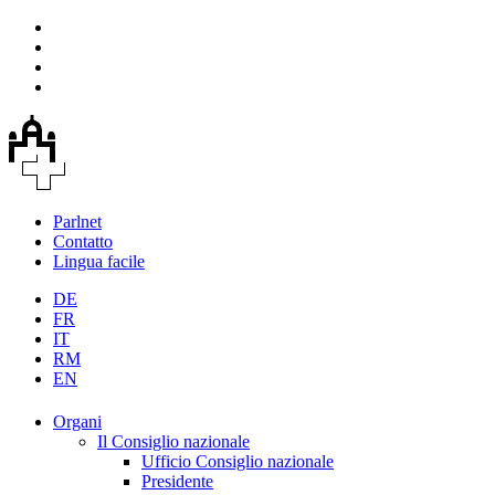
Parlnet
Contatto
Lingua facile
DE
FR
IT
RM
EN
Organi
Il Consiglio nazionale
Ufficio Consiglio nazionale
Presidente