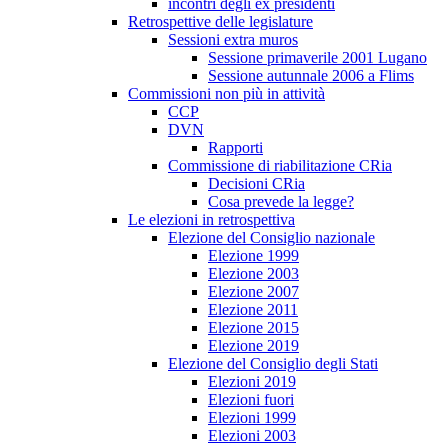
incontri degli ex presidenti
Retrospettive delle legislature
Sessioni extra muros
Sessione primaverile 2001 Lugano
Sessione autunnale 2006 a Flims
Commissioni non più in attività
CCP
DVN
Rapporti
Commissione di riabilitazione CRia
Decisioni CRia
Cosa prevede la legge?
Le elezioni in retrospettiva
Elezione del Consiglio nazionale
Elezione 1999
Elezione 2003
Elezione 2007
Elezione 2011
Elezione 2015
Elezione 2019
Elezione del Consiglio degli Stati
Elezioni 2019
Elezioni fuori
Elezioni 1999
Elezioni 2003