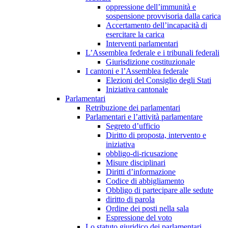
oppressione dell’immunità e
sospensione provvisoria dalla carica
Accertamento dell’incapacità di
esercitare la carica
Interventi parlamentari
L’Assemblea federale e i tribunali federali
Giurisdizione costituzionale
I cantoni e l’Assemblea federale
Elezioni del Consiglio degli Stati
Iniziativa cantonale
Parlamentari
Retribuzione dei parlamentari
Parlamentari e l’attività parlamentare
Segreto d’ufficio
Diritto di proposta, intervento e
iniziativa
obbligo-di-ricusazione
Misure disciplinari
Diritti d’informazione
Codice di abbigliamento
Obbligo di partecipare alle sedute
diritto di parola
Ordine dei posti nella sala
Espressione del voto
Lo statuto giuridico dei parlamentari