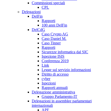
Commissioni speciali
CPL
Delegazioni
DelFin
Rapporti
100 anni DelFin
DelCdG
Caso Crypto AG
Caso Daniel M.
Caso Tinner
Rapporti
Sicurezze informatica dal SIC
Ispezione ISIS
Conferenza 2019
Link
Legge sul servizio informazioni
Diritto di accesso
cyber
Ispezioni
Rapporti annuali
Delegazione amministrativa
Gruppo Parlamento-IT
Delegazioni in assemblee parlamentari
internazionali
APF