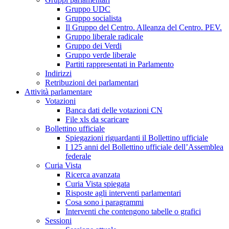
Gruppo UDC
Gruppo socialista
Il Gruppo del Centro. Alleanza del Centro. PEV.
Gruppo liberale radicale
Gruppo dei Verdi
Gruppo verde liberale
Partiti rappresentati in Parlamento
Indirizzi
Retribuzioni dei parlamentari
Attività parlamentare
Votazioni
Banca dati delle votazioni CN
File xls da scaricare
Bollettino ufficiale
Spiegazioni riguardanti il Bollettino ufficiale
I 125 anni del Bollettino ufficiale dell’Assemblea
federale
Curia Vista
Ricerca avanzata
Curia Vista spiegata
Risposte agli interventi parlamentari
Cosa sono i paragrammi
Interventi che contengono tabelle o grafici
Sessioni