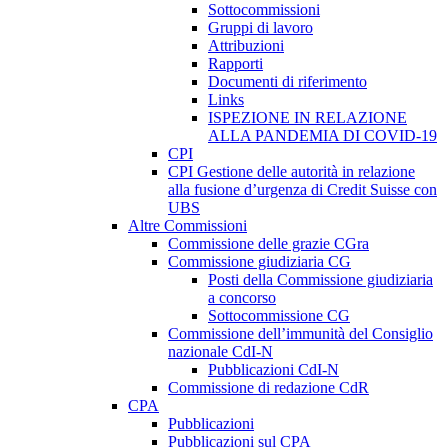
Sottocommissioni
Gruppi di lavoro
Attribuzioni
Rapporti
Documenti di riferimento
Links
ISPEZIONE IN RELAZIONE
ALLA PANDEMIA DI COVID-19
CPI
CPI Gestione delle autorità in relazione
alla fusione d’urgenza di Credit Suisse con
UBS
Altre Commissioni
Commissione delle grazie CGra
Commissione giudiziaria CG
Posti della Commissione giudiziaria
a concorso
Sottocommissione CG
Commissione dell’immunità del Consiglio
nazionale CdI-N
Pubblicazioni CdI-N
Commissione di redazione CdR
CPA
Pubblicazioni
Pubblicazioni sul CPA