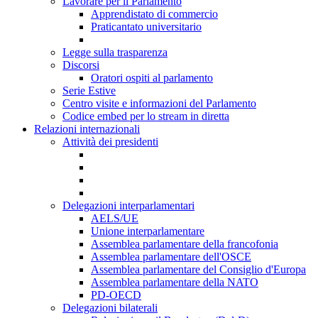
Lavorare per il Parlamento
Apprendistato di commercio
Praticantato universitario
Legge sulla trasparenza
Discorsi
Oratori ospiti al parlamento
Serie Estive
Centro visite e informazioni del Parlamento
Codice embed per lo stream in diretta
Relazioni internazionali
Attività dei presidenti
Delegazioni interparlamentari
AELS/UE
Unione interparlamentare
Assemblea parlamentare della francofonia
Assemblea parlamentare dell'OSCE
Assemblea parlamentare del Consiglio d'Europa
Assemblea parlamentare della NATO
PD-OECD
Delegazioni bilaterali