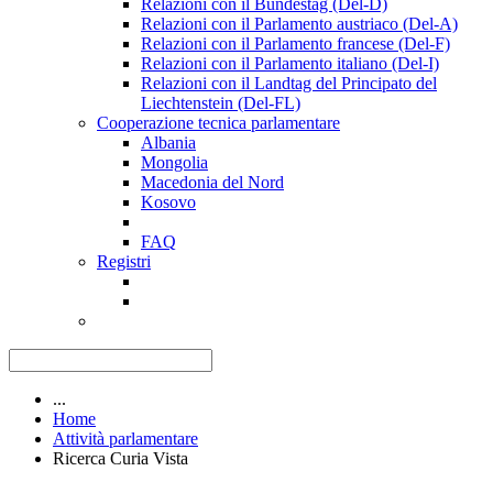
Relazioni con il Bundestag (Del-D)
Relazioni con il Parlamento austriaco (Del-A)
Relazioni con il Parlamento francese (Del-F)
Relazioni con il Parlamento italiano (Del-I)
Relazioni con il Landtag del Principato del
Liechtenstein (Del-FL)
Cooperazione tecnica parlamentare
Albania
Mongolia
Macedonia del Nord
Kosovo
FAQ
Registri
...
Home
Attività parlamentare
Ricerca Curia Vista