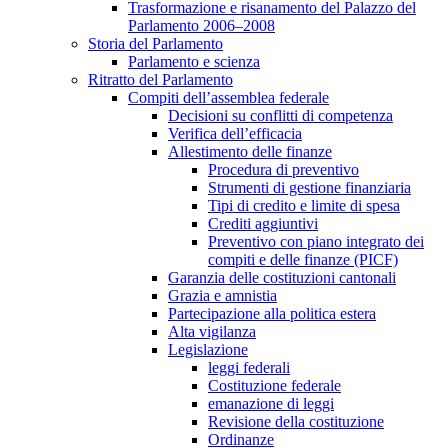
Trasformazione e risanamento del Palazzo del
Parlamento 2006–2008
Storia del Parlamento
Parlamento e scienza
Ritratto del Parlamento
Compiti dell’assemblea federale
Decisioni su conflitti di competenza
Verifica dell’efficacia
Allestimento delle finanze
Procedura di preventivo
Strumenti di gestione finanziaria
Tipi di credito e limite di spesa
Crediti aggiuntivi
Preventivo con piano integrato dei
compiti e delle finanze (PICF)
Garanzia delle costituzioni cantonali
Grazia e amnistia
Partecipazione alla politica estera
Alta vigilanza
Legislazione
leggi federali
Costituzione federale
emanazione di leggi
Revisione della costituzione
Ordinanze