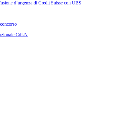
a fusione d’urgenza di Credit Suisse con UBS
 concorso
azionale CdI-N