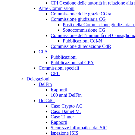
CPI Gestione delle autorità in relazione all
Altre Commissioni
Commissione delle grazie CGra
Commissione giudiziaria CG
Posti della Commissione giudiziaria a
Sottocommissione CG
Commissione dell’immunità del Consiglio n
Pubblicazioni CdI-N
Commissione di redazione CdR
CPA
Pubblicazioni
Pubblicazioni sul CPA
Commissioni speciali
CPL
Delegazioni
DelFin
Rapporti
100 anni DelFin
DelCdG
Caso Crypto AG
Caso Daniel M.
Caso Tinner
Rapporti
Sicurezze informatica dal SIC
Ispezione ISIS