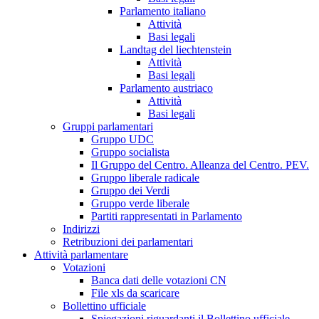
Parlamento italiano
Attività
Basi legali
Landtag del liechtenstein
Attività
Basi legali
Parlamento austriaco
Attività
Basi legali
Gruppi parlamentari
Gruppo UDC
Gruppo socialista
Il Gruppo del Centro. Alleanza del Centro. PEV.
Gruppo liberale radicale
Gruppo dei Verdi
Gruppo verde liberale
Partiti rappresentati in Parlamento
Indirizzi
Retribuzioni dei parlamentari
Attività parlamentare
Votazioni
Banca dati delle votazioni CN
File xls da scaricare
Bollettino ufficiale
Spiegazioni riguardanti il Bollettino ufficiale