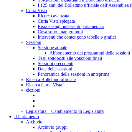
I 125 anni del Bollettino ufficiale dell’Assemblea f
Curia Vista
Ricerca avanzata
Curia Vista spiegata
Risposte agli interventi parlamentari
Cosa sono i paragrammi
Interventi che contengono tabelle o grafici
Sessioni
Sessione attuale
Abbonamento dei programmi delle sessioni
Testi sottoposti alle votazioni finali
Sessioni precedenti
Date delle sessioni
Panoramica delle sessioni in anteprima
Ricerca Bollettino ufficiale
Ricerca Curia Vista
elezioni
Legislatura – Cambiamento di Legislatura
Il Parlamento
Archivio
Archivio gruppi