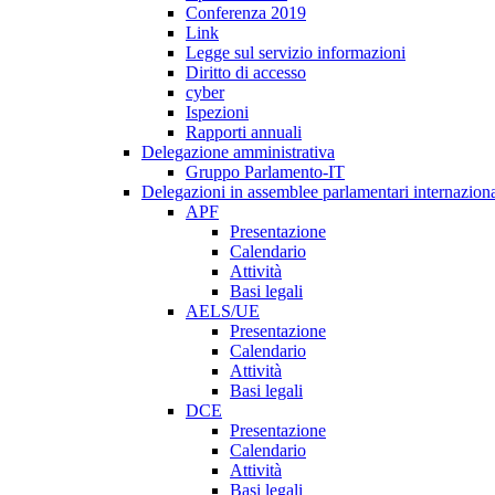
Conferenza 2019
Link
Legge sul servizio informazioni
Diritto di accesso
cyber
Ispezioni
Rapporti annuali
Delegazione amministrativa
Gruppo Parlamento-IT
Delegazioni in assemblee parlamentari internaziona
APF
Presentazione
Calendario
Attività
Basi legali
AELS/UE
Presentazione
Calendario
Attività
Basi legali
DCE
Presentazione
Calendario
Attività
Basi legali