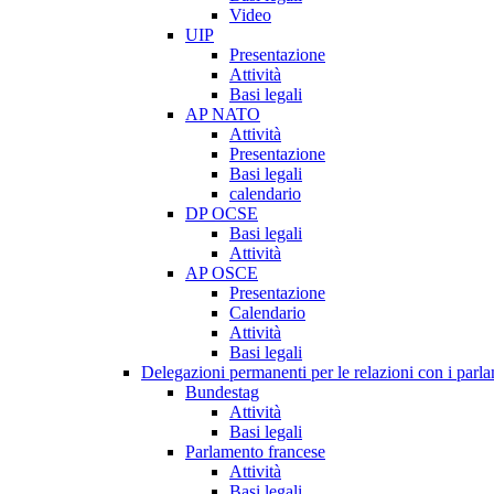
Video
UIP
Presentazione
Attività
Basi legali
AP NATO
Attività
Presentazione
Basi legali
calendario
DP OCSE
Basi legali
Attività
AP OSCE
Presentazione
Calendario
Attività
Basi legali
Delegazioni permanenti per le relazioni con i parlam
Bundestag
Attività
Basi legali
Parlamento francese
Attività
Basi legali