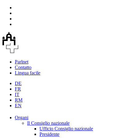
Parlnet
Contatto
Lingua facile
DE
FR
IT
RM
EN
Organi
Il Consiglio nazionale
Ufficio Consiglio nazionale
Presidente