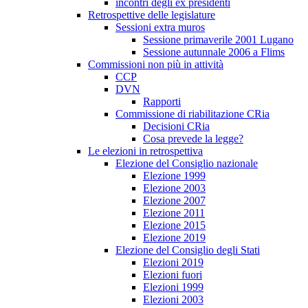
incontri degli ex presidenti
Retrospettive delle legislature
Sessioni extra muros
Sessione primaverile 2001 Lugano
Sessione autunnale 2006 a Flims
Commissioni non più in attività
CCP
DVN
Rapporti
Commissione di riabilitazione CRia
Decisioni CRia
Cosa prevede la legge?
Le elezioni in retrospettiva
Elezione del Consiglio nazionale
Elezione 1999
Elezione 2003
Elezione 2007
Elezione 2011
Elezione 2015
Elezione 2019
Elezione del Consiglio degli Stati
Elezioni 2019
Elezioni fuori
Elezioni 1999
Elezioni 2003