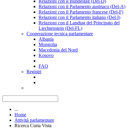
Relazioni con il Bundestag (Del-D)
Relazioni con il Parlamento austriaco (Del-A)
Relazioni con il Parlamento francese (Del-F)
Relazioni con il Parlamento italiano (Del-I)
Relazioni con il Landtag del Principato del
Liechtenstein (Del-FL)
Cooperazione tecnica parlamentare
Albania
Mongolia
Macedonia del Nord
Kosovo
FAQ
Registri
...
Home
Attività parlamentare
Ricerca Curia Vista