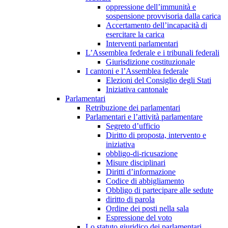
oppressione dell’immunità e
sospensione provvisoria dalla carica
Accertamento dell’incapacità di
esercitare la carica
Interventi parlamentari
L’Assemblea federale e i tribunali federali
Giurisdizione costituzionale
I cantoni e l’Assemblea federale
Elezioni del Consiglio degli Stati
Iniziativa cantonale
Parlamentari
Retribuzione dei parlamentari
Parlamentari e l’attività parlamentare
Segreto d’ufficio
Diritto di proposta, intervento e
iniziativa
obbligo-di-ricusazione
Misure disciplinari
Diritti d’informazione
Codice di abbigliamento
Obbligo di partecipare alle sedute
diritto di parola
Ordine dei posti nella sala
Espressione del voto
Lo statuto giuridico dei parlamentari