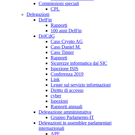
Commissioni speciali
CPL
Delegazioni
DelFin
Rapporti
100 anni DelFin
DelCdG
Caso Crypto AG
Caso Daniel M.
Caso Tinner
Rapporti
Sicurezze informatica dal SIC
Ispezione ISIS
Conferenza 2019
Link
Legge sul servizio informazioni
Diritto di accesso
cyber
Ispezioni
Rapporti annuali
Delegazione amministrativa
Gruppo Parlamento-IT
Delegazioni in assemblee parlamentari
internazionali
APF