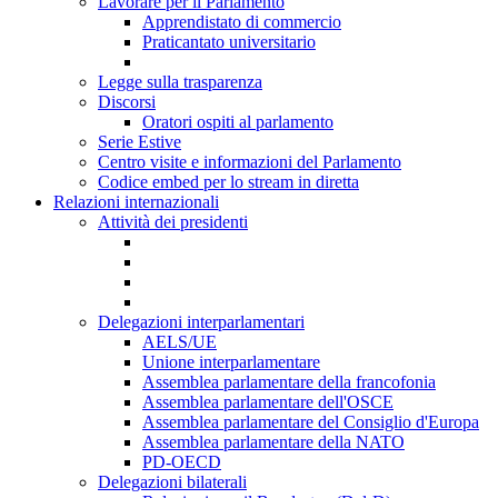
Lavorare per il Parlamento
Apprendistato di commercio
Praticantato universitario
Legge sulla trasparenza
Discorsi
Oratori ospiti al parlamento
Serie Estive
Centro visite e informazioni del Parlamento
Codice embed per lo stream in diretta
Relazioni internazionali
Attività dei presidenti
Delegazioni interparlamentari
AELS/UE
Unione interparlamentare
Assemblea parlamentare della francofonia
Assemblea parlamentare dell'OSCE
Assemblea parlamentare del Consiglio d'Europa
Assemblea parlamentare della NATO
PD-OECD
Delegazioni bilaterali