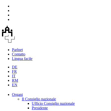
Parlnet
Contatto
Lingua facile
DE
FR
IT
RM
EN
Organi
Il Consiglio nazionale
Ufficio Consiglio nazionale
Presidente