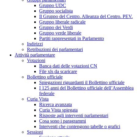
Gruppo UDC
Gruppo socialista
Il Gruppo del Centro. Alleanza del Centro. PEV.
Gruppo liberale radicale
Gruppo dei Verdi
Gruppo verde liberale
Partiti rappresentati in Parlamento
Indirizzi
Retribuzioni dei parlamentari
Attività parlamentare
Votazioni
Banca dati delle votazioni CN
File xls da scaricare
Bollettino ufficiale
Spiegazioni riguardanti il Bollettino ufficiale
I 125 anni del Bollettino ufficiale dell’Assemblea
federale
Curia Vista
Ricerca avanzata
Curia Vista spiegata
Risposte agli interventi parlamentari
Cosa sono i paragrammi
Interventi che contengono tabelle o grafici
Sessioni