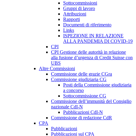
Sottocommissioni
Gruppi di lavoro
Attribuzioni
Rapporti
Documenti di riferimento
Links
ISPEZIONE IN RELAZIONE
ALLA PANDEMIA DI COVID-19
CPI
CPI Gestione delle autorità in relazione
alla fusione d’urgenza di Credit Suisse con
UBS
Altre Commissioni
Commissione delle grazie CGra
Commissione giudiziaria CG
Posti della Commissione giudiziaria
a concorso
Sottocommissione CG
Commissione dell’immunità del Consiglio
nazionale CdI-N
Pubblicazioni CdI-N
Commissione di redazione CdR
CPA
Pubblicazioni
Pubblicazioni sul CPA