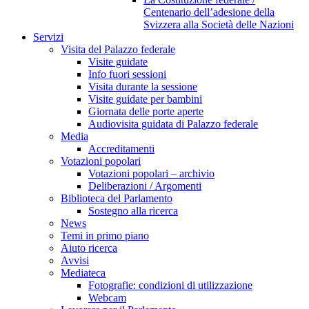
Centenario dell’adesione della
Svizzera alla Società delle Nazioni
Servizi
Visita del Palazzo federale
Visite guidate
Info fuori sessioni
Visita durante la sessione
Visite guidate per bambini
Giornata delle porte aperte
Audiovisita guidata di Palazzo federale
Media
Accreditamenti
Votazioni popolari
Votazioni popolari – archivio
Deliberazioni / Argomenti
Biblioteca del Parlamento
Sostegno alla ricerca
News
Temi in primo piano
Aiuto ricerca
Avvisi
Mediateca
Fotografie: condizioni di utilizzazione
Webcam