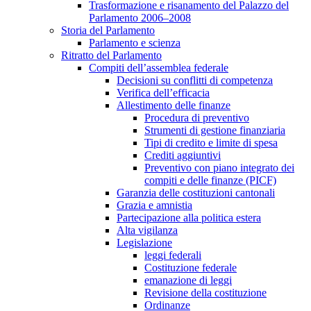
Trasformazione e risanamento del Palazzo del
Parlamento 2006–2008
Storia del Parlamento
Parlamento e scienza
Ritratto del Parlamento
Compiti dell’assemblea federale
Decisioni su conflitti di competenza
Verifica dell’efficacia
Allestimento delle finanze
Procedura di preventivo
Strumenti di gestione finanziaria
Tipi di credito e limite di spesa
Crediti aggiuntivi
Preventivo con piano integrato dei
compiti e delle finanze (PICF)
Garanzia delle costituzioni cantonali
Grazia e amnistia
Partecipazione alla politica estera
Alta vigilanza
Legislazione
leggi federali
Costituzione federale
emanazione di leggi
Revisione della costituzione
Ordinanze