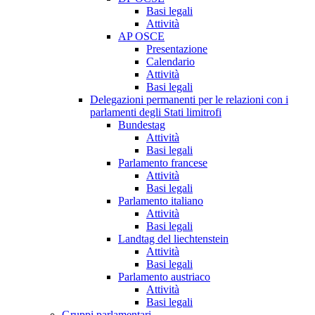
Basi legali
Attività
AP OSCE
Presentazione
Calendario
Attività
Basi legali
Delegazioni permanenti per le relazioni con i
parlamenti degli Stati limitrofi
Bundestag
Attività
Basi legali
Parlamento francese
Attività
Basi legali
Parlamento italiano
Attività
Basi legali
Landtag del liechtenstein
Attività
Basi legali
Parlamento austriaco
Attività
Basi legali
Gruppi parlamentari