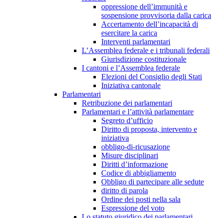
oppressione dell’immunità e
sospensione provvisoria dalla carica
Accertamento dell’incapacità di
esercitare la carica
Interventi parlamentari
L’Assemblea federale e i tribunali federali
Giurisdizione costituzionale
I cantoni e l’Assemblea federale
Elezioni del Consiglio degli Stati
Iniziativa cantonale
Parlamentari
Retribuzione dei parlamentari
Parlamentari e l’attività parlamentare
Segreto d’ufficio
Diritto di proposta, intervento e
iniziativa
obbligo-di-ricusazione
Misure disciplinari
Diritti d’informazione
Codice di abbigliamento
Obbligo di partecipare alle sedute
diritto di parola
Ordine dei posti nella sala
Espressione del voto
Lo statuto giuridico dei parlamentari