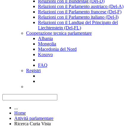
Relazioni con il Bundestag (Del-D)
Relazioni con il Parlamento austriaco (Del-A)
Relazioni con il Parlamento francese (Del-F)
Relazioni con il Parlamento italiano (Del-I)
Relazioni con il Landtag del Principato del
Liechtenstein (Del-FL)
Cooperazione tecnica parlamentare
Albania
Mongolia
Macedonia del Nord
Kosovo
FAQ
Registri
...
Home
Attività parlamentare
Ricerca Curia Vista