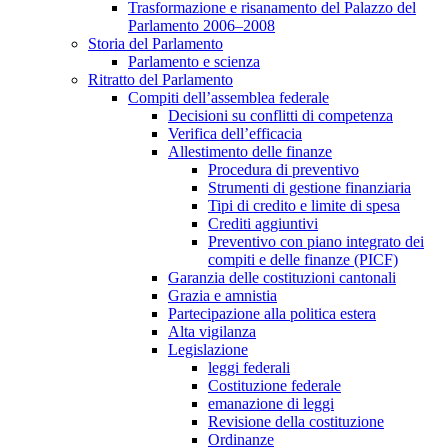
Trasformazione e risanamento del Palazzo del
Parlamento 2006–2008
Storia del Parlamento
Parlamento e scienza
Ritratto del Parlamento
Compiti dell’assemblea federale
Decisioni su conflitti di competenza
Verifica dell’efficacia
Allestimento delle finanze
Procedura di preventivo
Strumenti di gestione finanziaria
Tipi di credito e limite di spesa
Crediti aggiuntivi
Preventivo con piano integrato dei
compiti e delle finanze (PICF)
Garanzia delle costituzioni cantonali
Grazia e amnistia
Partecipazione alla politica estera
Alta vigilanza
Legislazione
leggi federali
Costituzione federale
emanazione di leggi
Revisione della costituzione
Ordinanze