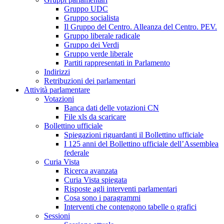
Gruppo UDC
Gruppo socialista
Il Gruppo del Centro. Alleanza del Centro. PEV.
Gruppo liberale radicale
Gruppo dei Verdi
Gruppo verde liberale
Partiti rappresentati in Parlamento
Indirizzi
Retribuzioni dei parlamentari
Attività parlamentare
Votazioni
Banca dati delle votazioni CN
File xls da scaricare
Bollettino ufficiale
Spiegazioni riguardanti il Bollettino ufficiale
I 125 anni del Bollettino ufficiale dell’Assemblea
federale
Curia Vista
Ricerca avanzata
Curia Vista spiegata
Risposte agli interventi parlamentari
Cosa sono i paragrammi
Interventi che contengono tabelle o grafici
Sessioni