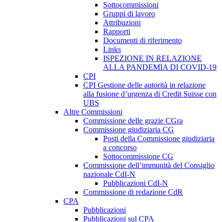
Sottocommissioni
Gruppi di lavoro
Attribuzioni
Rapporti
Documenti di riferimento
Links
ISPEZIONE IN RELAZIONE
ALLA PANDEMIA DI COVID-19
CPI
CPI Gestione delle autorità in relazione
alla fusione d’urgenza di Credit Suisse con
UBS
Altre Commissioni
Commissione delle grazie CGra
Commissione giudiziaria CG
Posti della Commissione giudiziaria
a concorso
Sottocommissione CG
Commissione dell’immunità del Consiglio
nazionale CdI-N
Pubblicazioni CdI-N
Commissione di redazione CdR
CPA
Pubblicazioni
Pubblicazioni sul CPA