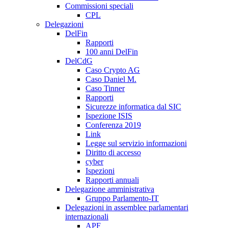
Commissioni speciali
CPL
Delegazioni
DelFin
Rapporti
100 anni DelFin
DelCdG
Caso Crypto AG
Caso Daniel M.
Caso Tinner
Rapporti
Sicurezze informatica dal SIC
Ispezione ISIS
Conferenza 2019
Link
Legge sul servizio informazioni
Diritto di accesso
cyber
Ispezioni
Rapporti annuali
Delegazione amministrativa
Gruppo Parlamento-IT
Delegazioni in assemblee parlamentari
internazionali
APF