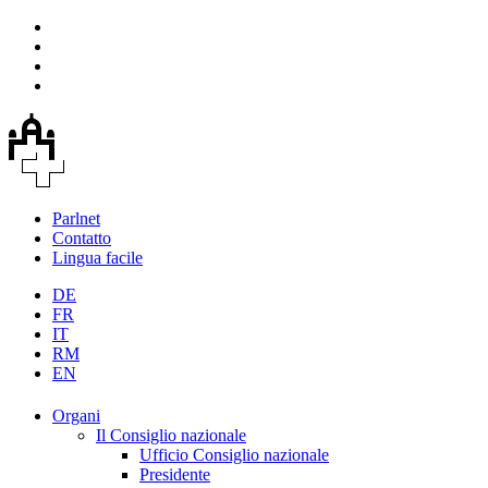
Parlnet
Contatto
Lingua facile
DE
FR
IT
RM
EN
Organi
Il Consiglio nazionale
Ufficio Consiglio nazionale
Presidente