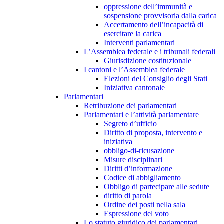
oppressione dell’immunità e
sospensione provvisoria dalla carica
Accertamento dell’incapacità di
esercitare la carica
Interventi parlamentari
L’Assemblea federale e i tribunali federali
Giurisdizione costituzionale
I cantoni e l’Assemblea federale
Elezioni del Consiglio degli Stati
Iniziativa cantonale
Parlamentari
Retribuzione dei parlamentari
Parlamentari e l’attività parlamentare
Segreto d’ufficio
Diritto di proposta, intervento e
iniziativa
obbligo-di-ricusazione
Misure disciplinari
Diritti d’informazione
Codice di abbigliamento
Obbligo di partecipare alle sedute
diritto di parola
Ordine dei posti nella sala
Espressione del voto
Lo statuto giuridico dei parlamentari