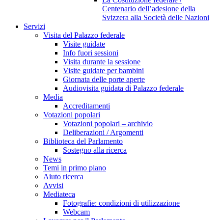
Centenario dell’adesione della
Svizzera alla Società delle Nazioni
Servizi
Visita del Palazzo federale
Visite guidate
Info fuori sessioni
Visita durante la sessione
Visite guidate per bambini
Giornata delle porte aperte
Audiovisita guidata di Palazzo federale
Media
Accreditamenti
Votazioni popolari
Votazioni popolari – archivio
Deliberazioni / Argomenti
Biblioteca del Parlamento
Sostegno alla ricerca
News
Temi in primo piano
Aiuto ricerca
Avvisi
Mediateca
Fotografie: condizioni di utilizzazione
Webcam