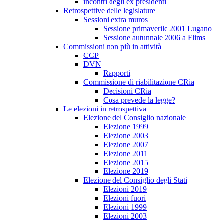
incontri degli ex presidenti
Retrospettive delle legislature
Sessioni extra muros
Sessione primaverile 2001 Lugano
Sessione autunnale 2006 a Flims
Commissioni non più in attività
CCP
DVN
Rapporti
Commissione di riabilitazione CRia
Decisioni CRia
Cosa prevede la legge?
Le elezioni in retrospettiva
Elezione del Consiglio nazionale
Elezione 1999
Elezione 2003
Elezione 2007
Elezione 2011
Elezione 2015
Elezione 2019
Elezione del Consiglio degli Stati
Elezioni 2019
Elezioni fuori
Elezioni 1999
Elezioni 2003