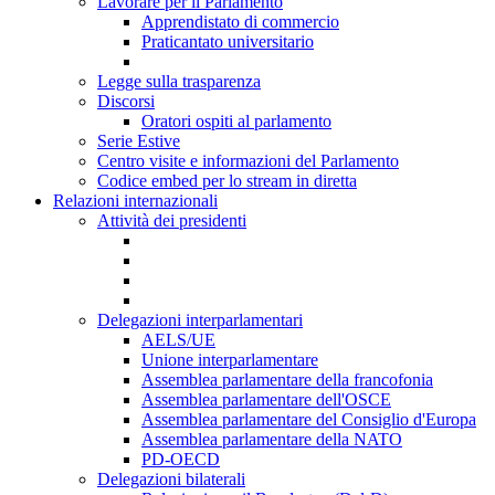
Lavorare per il Parlamento
Apprendistato di commercio
Praticantato universitario
Legge sulla trasparenza
Discorsi
Oratori ospiti al parlamento
Serie Estive
Centro visite e informazioni del Parlamento
Codice embed per lo stream in diretta
Relazioni internazionali
Attività dei presidenti
Delegazioni interparlamentari
AELS/UE
Unione interparlamentare
Assemblea parlamentare della francofonia
Assemblea parlamentare dell'OSCE
Assemblea parlamentare del Consiglio d'Europa
Assemblea parlamentare della NATO
PD-OECD
Delegazioni bilaterali