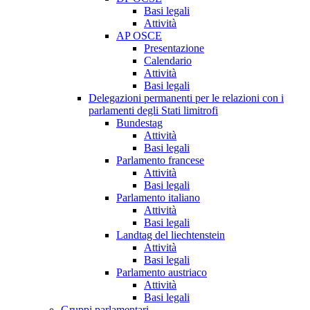
Basi legali
Attività
AP OSCE
Presentazione
Calendario
Attività
Basi legali
Delegazioni permanenti per le relazioni con i
parlamenti degli Stati limitrofi
Bundestag
Attività
Basi legali
Parlamento francese
Attività
Basi legali
Parlamento italiano
Attività
Basi legali
Landtag del liechtenstein
Attività
Basi legali
Parlamento austriaco
Attività
Basi legali
Gruppi parlamentari