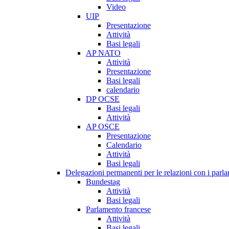
Video
UIP
Presentazione
Attività
Basi legali
AP NATO
Attività
Presentazione
Basi legali
calendario
DP OCSE
Basi legali
Attività
AP OSCE
Presentazione
Calendario
Attività
Basi legali
Delegazioni permanenti per le relazioni con i parlam
Bundestag
Attività
Basi legali
Parlamento francese
Attività
Basi legali