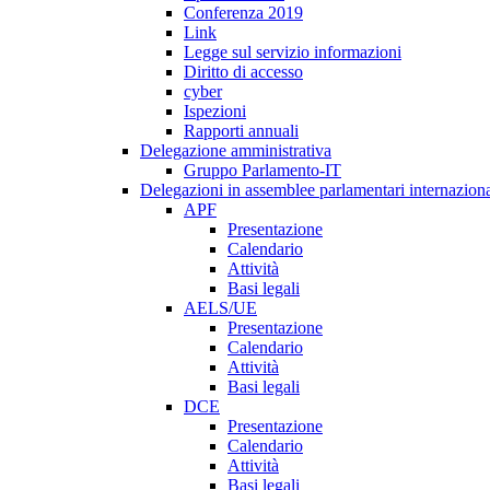
Conferenza 2019
Link
Legge sul servizio informazioni
Diritto di accesso
cyber
Ispezioni
Rapporti annuali
Delegazione amministrativa
Gruppo Parlamento-IT
Delegazioni in assemblee parlamentari internaziona
APF
Presentazione
Calendario
Attività
Basi legali
AELS/UE
Presentazione
Calendario
Attività
Basi legali
DCE
Presentazione
Calendario
Attività
Basi legali