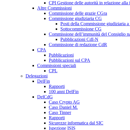
CPI Gestione delle autorità in relazione all
Altre Commissioni
Commissione delle grazie CGra
Commissione giudiziaria CG
Posti della Commissione giudiziaria a
Sottocommissione CG
Commissione dell’immunità del Consiglio n
Pubblicazioni CdI-N
Commissione di redazione CdR
CPA
Pubblicazioni
Pubblicazioni sul CPA
Commissioni speciali
CPL
Delegazioni
DelFin
Rapporti
100 anni DelFin
DelCdG
Caso Crypto AG
Caso Daniel M.
Caso Tinner
Rapporti
Sicurezze informatica dal SIC
Ispezione ISIS