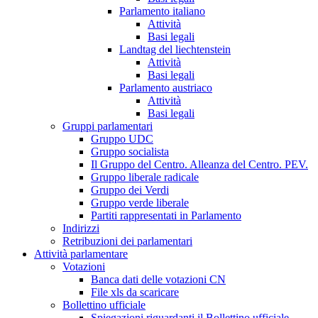
Parlamento italiano
Attività
Basi legali
Landtag del liechtenstein
Attività
Basi legali
Parlamento austriaco
Attività
Basi legali
Gruppi parlamentari
Gruppo UDC
Gruppo socialista
Il Gruppo del Centro. Alleanza del Centro. PEV.
Gruppo liberale radicale
Gruppo dei Verdi
Gruppo verde liberale
Partiti rappresentati in Parlamento
Indirizzi
Retribuzioni dei parlamentari
Attività parlamentare
Votazioni
Banca dati delle votazioni CN
File xls da scaricare
Bollettino ufficiale
Spiegazioni riguardanti il Bollettino ufficiale