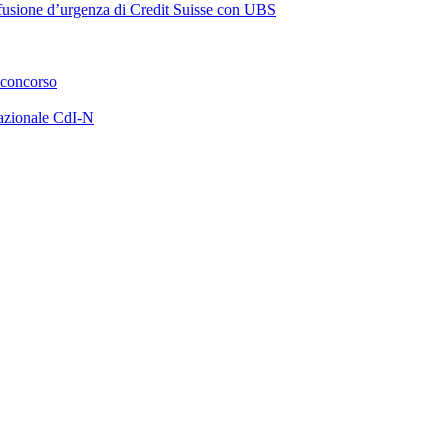
a fusione d’urgenza di Credit Suisse con UBS
 concorso
azionale CdI-N