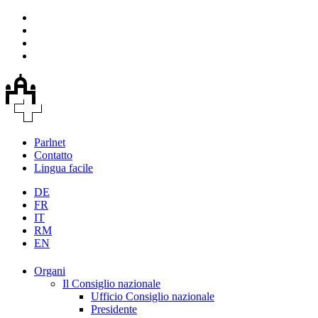
Parlnet
Contatto
Lingua facile
DE
FR
IT
RM
EN
Organi
Il Consiglio nazionale
Ufficio Consiglio nazionale
Presidente