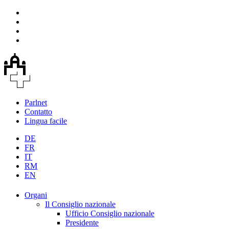
Parlnet
Contatto
Lingua facile
DE
FR
IT
RM
EN
Organi
Il Consiglio nazionale
Ufficio Consiglio nazionale
Presidente