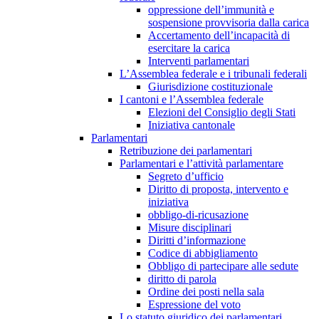
oppressione dell’immunità e
sospensione provvisoria dalla carica
Accertamento dell’incapacità di
esercitare la carica
Interventi parlamentari
L’Assemblea federale e i tribunali federali
Giurisdizione costituzionale
I cantoni e l’Assemblea federale
Elezioni del Consiglio degli Stati
Iniziativa cantonale
Parlamentari
Retribuzione dei parlamentari
Parlamentari e l’attività parlamentare
Segreto d’ufficio
Diritto di proposta, intervento e
iniziativa
obbligo-di-ricusazione
Misure disciplinari
Diritti d’informazione
Codice di abbigliamento
Obbligo di partecipare alle sedute
diritto di parola
Ordine dei posti nella sala
Espressione del voto
Lo statuto giuridico dei parlamentari