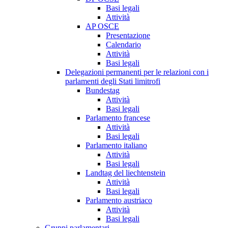
Basi legali
Attività
AP OSCE
Presentazione
Calendario
Attività
Basi legali
Delegazioni permanenti per le relazioni con i
parlamenti degli Stati limitrofi
Bundestag
Attività
Basi legali
Parlamento francese
Attività
Basi legali
Parlamento italiano
Attività
Basi legali
Landtag del liechtenstein
Attività
Basi legali
Parlamento austriaco
Attività
Basi legali
Gruppi parlamentari