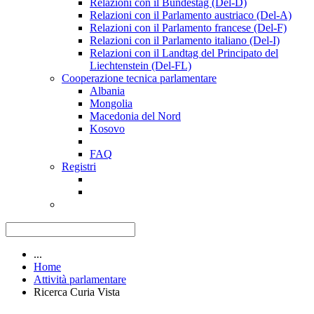
Relazioni con il Bundestag (Del-D)
Relazioni con il Parlamento austriaco (Del-A)
Relazioni con il Parlamento francese (Del-F)
Relazioni con il Parlamento italiano (Del-I)
Relazioni con il Landtag del Principato del
Liechtenstein (Del-FL)
Cooperazione tecnica parlamentare
Albania
Mongolia
Macedonia del Nord
Kosovo
FAQ
Registri
...
Home
Attività parlamentare
Ricerca Curia Vista