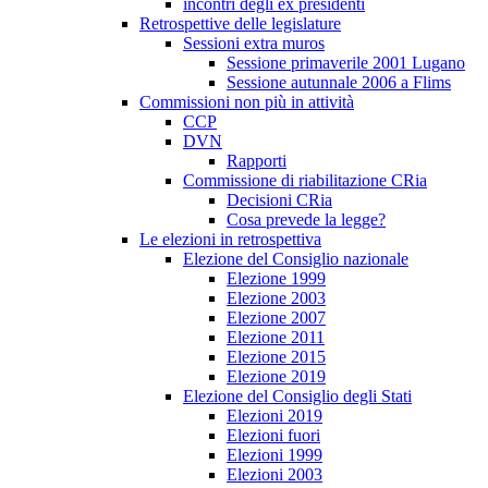
incontri degli ex presidenti
Retrospettive delle legislature
Sessioni extra muros
Sessione primaverile 2001 Lugano
Sessione autunnale 2006 a Flims
Commissioni non più in attività
CCP
DVN
Rapporti
Commissione di riabilitazione CRia
Decisioni CRia
Cosa prevede la legge?
Le elezioni in retrospettiva
Elezione del Consiglio nazionale
Elezione 1999
Elezione 2003
Elezione 2007
Elezione 2011
Elezione 2015
Elezione 2019
Elezione del Consiglio degli Stati
Elezioni 2019
Elezioni fuori
Elezioni 1999
Elezioni 2003