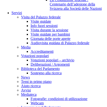
Centenario dell’adesione della
Svizzera alla Società delle Nazioni
Servizi
Visita del Palazzo federale
Visite guidate
Info fuori sessioni
Visita durante la sessione
Visite guidate per bambini
Giornata delle porte aperte
Audiovisita guidata di Palazzo federale
Media
Accreditamenti
Votazioni popolari
Votazioni popolari – archivio
Deliberazioni / Argomenti
Biblioteca del Parlamento
Sostegno alla ricerca
News
Temi in primo piano
Aiuto ricerca
Avvisi
Mediateca
Fotografie: condizioni di utilizzazione
Webcam