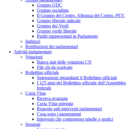
Gruppo UDC
Gruppo socialista
Il Gruppo del Centro. Alleanza del Centro. PEV.
Gruppo liberale radicale
Gruppo dei Verdi
Gruppo verde liberale
Partiti rappresentati in Parlamento
Indirizzi
Retribuzioni dei parlamentari
Attività parlamentare
Votazioni
Banca dati delle votazioni CN
File xls da scaricare
Bollettino ufficiale
Spiegazioni riguardanti il Bollettino ufficiale
I 125 anni del Bollettino ufficiale dell’Assemblea
federale
Curia Vista
Ricerca avanzata
Curia Vista spiegata
Risposte agli interventi parlamentari
Cosa sono i paragrammi
Interventi che contengono tabelle o grafici
Sessioni