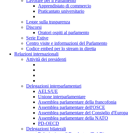
Lavorare per il Parlamento
Apprendistato di commercio
Praticantato universitario
Legge sulla trasparenza
Discorsi
Oratori ospiti al parlamento
Serie Estive
Centro visite e informazioni del Parlamento
Codice embed per lo stream in diretta
Relazioni internazionali
Attività dei presidenti
Delegazioni interparlamentari
AELS/UE
Unione interparlamentare
Assemblea parlamentare della francofonia
Assemblea parlamentare dell'OSCE
Assemblea parlamentare del Consiglio d'Europa
Assemblea parlamentare della NATO
PD-OECD
Delegazioni bilaterali