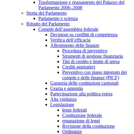
Trasformazione e risanamento del Palazzo del
Parlamento 2006–2008
Storia del Parlamento
Parlamento e scienza
Ritratto del Parlamento
Compiti dell’assemblea federale
Decisioni su conflitti di competenza
Verifica dell’efficacia
Allestimento delle finanze
Procedura di preventivo
Strumenti di gestione finanziaria
Tipi di credito e limite di spesa
Crediti aggiuntivi
Preventivo con piano integrato dei
compiti e delle finanze (PICF)
Garanzia delle costituzioni cantonali
Grazia e amnistia
Partecipazione alla politica estera
Alta vigilanza
Legislazione
leggi federali
Costituzione federale
emanazione di leggi
Revisione della costituzione
Ordinanze