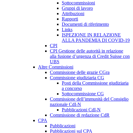
Sottocommissioni
Gruppi di lavoro
Attribuzioni
Rapporti
Documenti di riferimento
Links
ISPEZIONE IN RELAZIONE
ALLA PANDEMIA DI COVID-19
CPI
CPI Gestione delle autorità in relazione
alla fusione d’urgenza di Credit Suisse con
UBS
Altre Commissioni
Commissione delle grazie CGra
Commissione giudiziaria CG
Posti della Commissione giudiziaria
a concorso
Sottocommissione CG
Commissione dell’immunità del Consiglio
nazionale CdI-N
Pubblicazioni CdI-N
Commissione di redazione CdR
CPA
Pubblicazioni
Pubblicazioni sul CPA