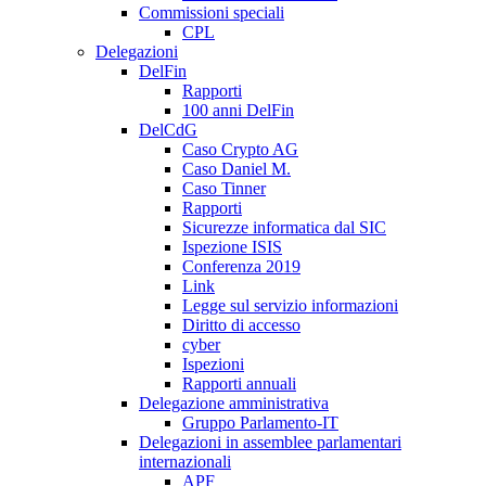
Commissioni speciali
CPL
Delegazioni
DelFin
Rapporti
100 anni DelFin
DelCdG
Caso Crypto AG
Caso Daniel M.
Caso Tinner
Rapporti
Sicurezze informatica dal SIC
Ispezione ISIS
Conferenza 2019
Link
Legge sul servizio informazioni
Diritto di accesso
cyber
Ispezioni
Rapporti annuali
Delegazione amministrativa
Gruppo Parlamento-IT
Delegazioni in assemblee parlamentari
internazionali
APF