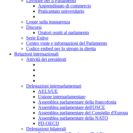
Lavorare per il Parlamento
Apprendistato di commercio
Praticantato universitario
Legge sulla trasparenza
Discorsi
Oratori ospiti al parlamento
Serie Estive
Centro visite e informazioni del Parlamento
Codice embed per lo stream in diretta
Relazioni internazionali
Attività dei presidenti
Delegazioni interparlamentari
AELS/UE
Unione interparlamentare
Assemblea parlamentare della francofonia
Assemblea parlamentare dell'OSCE
Assemblea parlamentare del Consiglio d'Europa
Assemblea parlamentare della NATO
PD-OECD
Delegazioni bilaterali