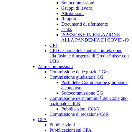
Sottocommissioni
Gruppi di lavoro
Attribuzioni
Rapporti
Documenti di riferimento
Links
ISPEZIONE IN RELAZIONE
ALLA PANDEMIA DI COVID-19
CPI
CPI Gestione delle autorità in relazione
alla fusione d’urgenza di Credit Suisse con
UBS
Altre Commissioni
Commissione delle grazie CGra
Commissione giudiziaria CG
Posti della Commissione giudiziaria
a concorso
Sottocommissione CG
Commissione dell’immunità del Consiglio
nazionale CdI-N
Pubblicazioni CdI-N
Commissione di redazione CdR
CPA
Pubblicazioni
Pubblicazioni sul CPA