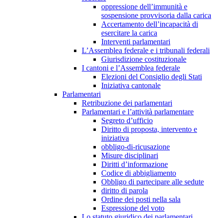
oppressione dell’immunità e
sospensione provvisoria dalla carica
Accertamento dell’incapacità di
esercitare la carica
Interventi parlamentari
L’Assemblea federale e i tribunali federali
Giurisdizione costituzionale
I cantoni e l’Assemblea federale
Elezioni del Consiglio degli Stati
Iniziativa cantonale
Parlamentari
Retribuzione dei parlamentari
Parlamentari e l’attività parlamentare
Segreto d’ufficio
Diritto di proposta, intervento e
iniziativa
obbligo-di-ricusazione
Misure disciplinari
Diritti d’informazione
Codice di abbigliamento
Obbligo di partecipare alle sedute
diritto di parola
Ordine dei posti nella sala
Espressione del voto
Lo statuto giuridico dei parlamentari