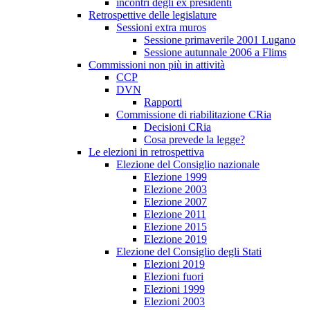
incontri degli ex presidenti
Retrospettive delle legislature
Sessioni extra muros
Sessione primaverile 2001 Lugano
Sessione autunnale 2006 a Flims
Commissioni non più in attività
CCP
DVN
Rapporti
Commissione di riabilitazione CRia
Decisioni CRia
Cosa prevede la legge?
Le elezioni in retrospettiva
Elezione del Consiglio nazionale
Elezione 1999
Elezione 2003
Elezione 2007
Elezione 2011
Elezione 2015
Elezione 2019
Elezione del Consiglio degli Stati
Elezioni 2019
Elezioni fuori
Elezioni 1999
Elezioni 2003