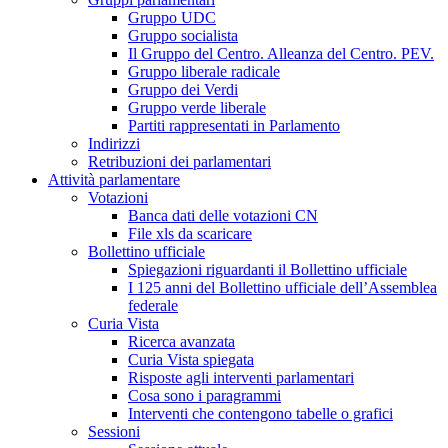
Gruppo UDC
Gruppo socialista
Il Gruppo del Centro. Alleanza del Centro. PEV.
Gruppo liberale radicale
Gruppo dei Verdi
Gruppo verde liberale
Partiti rappresentati in Parlamento
Indirizzi
Retribuzioni dei parlamentari
Attività parlamentare
Votazioni
Banca dati delle votazioni CN
File xls da scaricare
Bollettino ufficiale
Spiegazioni riguardanti il Bollettino ufficiale
I 125 anni del Bollettino ufficiale dell’Assemblea
federale
Curia Vista
Ricerca avanzata
Curia Vista spiegata
Risposte agli interventi parlamentari
Cosa sono i paragrammi
Interventi che contengono tabelle o grafici
Sessioni