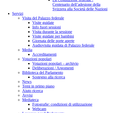
Centenario dell’adesione della
Svizzera alla Società delle Nazioni
Servizi
Visita del Palazzo federale
Visite guidate
Info fuori sessioni
Visita durante la sessione
Visite guidate per bambini
Giornata delle porte aperte
Audiovisita guidata di Palazzo federale
Media
Accreditamenti
Votazioni popolari
Votazioni popolari – archivio
Deliberazioni / Argomenti
Biblioteca del Parlamento
Sostegno alla ricerca
News
Temi in primo piano
Aiuto ricerca
Avvisi
Mediateca
Fotografie: condizioni di utilizzazione
Webcam