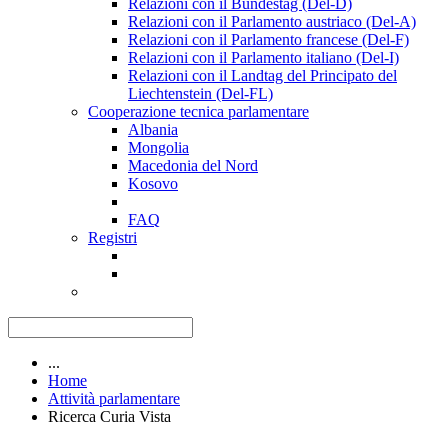
Relazioni con il Bundestag (Del-D)
Relazioni con il Parlamento austriaco (Del-A)
Relazioni con il Parlamento francese (Del-F)
Relazioni con il Parlamento italiano (Del-I)
Relazioni con il Landtag del Principato del
Liechtenstein (Del-FL)
Cooperazione tecnica parlamentare
Albania
Mongolia
Macedonia del Nord
Kosovo
FAQ
Registri
...
Home
Attività parlamentare
Ricerca Curia Vista