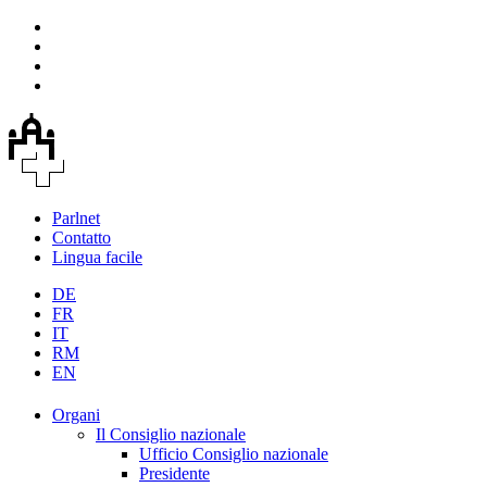
Parlnet
Contatto
Lingua facile
DE
FR
IT
RM
EN
Organi
Il Consiglio nazionale
Ufficio Consiglio nazionale
Presidente