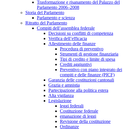
Trasformazione e risanamento del Palazzo del
Parlamento 2006–2008
Storia del Parlamento
Parlamento e scienza
Ritratto del Parlamento
Compiti dell’assemblea federale
Decisioni su conflitti di competenza
Verifica dell’efficacia
Allestimento delle finanze
Procedura di preventivo
Strumenti di gestione finanziaria
Tipi di credito e limite di spesa
Crediti aggiuntivi
Preventivo con piano integrato dei
compiti e delle finanze (PICF)
Garanzia delle costituzioni cantonali
Grazia e amnistia
Partecipazione alla politica estera
Alta vigilanza
Legislazione
leggi federali
Costituzione federale
emanazione di leggi
Revisione della costituzione
Ordinanze