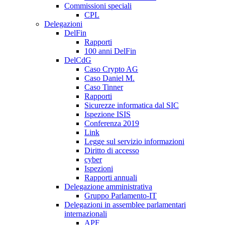
Commissioni speciali
CPL
Delegazioni
DelFin
Rapporti
100 anni DelFin
DelCdG
Caso Crypto AG
Caso Daniel M.
Caso Tinner
Rapporti
Sicurezze informatica dal SIC
Ispezione ISIS
Conferenza 2019
Link
Legge sul servizio informazioni
Diritto di accesso
cyber
Ispezioni
Rapporti annuali
Delegazione amministrativa
Gruppo Parlamento-IT
Delegazioni in assemblee parlamentari
internazionali
APF