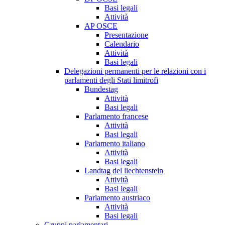
Basi legali
Attività
AP OSCE
Presentazione
Calendario
Attività
Basi legali
Delegazioni permanenti per le relazioni con i
parlamenti degli Stati limitrofi
Bundestag
Attività
Basi legali
Parlamento francese
Attività
Basi legali
Parlamento italiano
Attività
Basi legali
Landtag del liechtenstein
Attività
Basi legali
Parlamento austriaco
Attività
Basi legali
Gruppi parlamentari