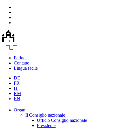
Parlnet
Contatto
Lingua facile
DE
FR
IT
RM
EN
Organi
Il Consiglio nazionale
Ufficio Consiglio nazionale
Presidente