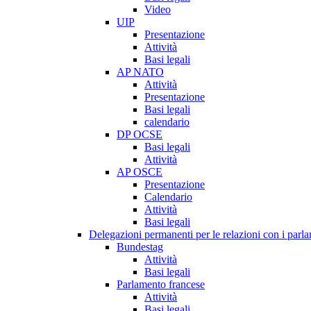
Video
UIP
Presentazione
Attività
Basi legali
AP NATO
Attività
Presentazione
Basi legali
calendario
DP OCSE
Basi legali
Attività
AP OSCE
Presentazione
Calendario
Attività
Basi legali
Delegazioni permanenti per le relazioni con i parlam
Bundestag
Attività
Basi legali
Parlamento francese
Attività
Basi legali