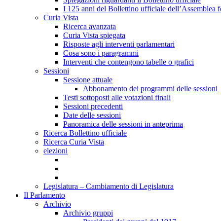
I 125 anni del Bollettino ufficiale dell’Assemblea f
Curia Vista
Ricerca avanzata
Curia Vista spiegata
Risposte agli interventi parlamentari
Cosa sono i paragrammi
Interventi che contengono tabelle o grafici
Sessioni
Sessione attuale
Abbonamento dei programmi delle sessioni
Testi sottoposti alle votazioni finali
Sessioni precedenti
Date delle sessioni
Panoramica delle sessioni in anteprima
Ricerca Bollettino ufficiale
Ricerca Curia Vista
elezioni
Legislatura – Cambiamento di Legislatura
Il Parlamento
Archivio
Archivio gruppi