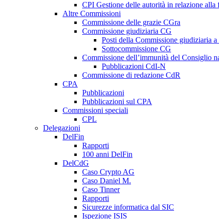
CPI Gestione delle autorità in relazione all
Altre Commissioni
Commissione delle grazie CGra
Commissione giudiziaria CG
Posti della Commissione giudiziaria a
Sottocommissione CG
Commissione dell’immunità del Consiglio n
Pubblicazioni CdI-N
Commissione di redazione CdR
CPA
Pubblicazioni
Pubblicazioni sul CPA
Commissioni speciali
CPL
Delegazioni
DelFin
Rapporti
100 anni DelFin
DelCdG
Caso Crypto AG
Caso Daniel M.
Caso Tinner
Rapporti
Sicurezze informatica dal SIC
Ispezione ISIS