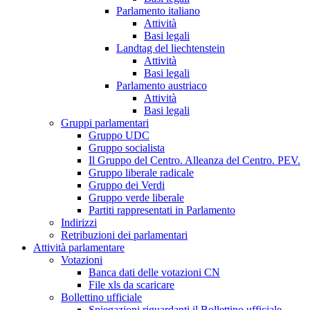
Parlamento italiano
Attività
Basi legali
Landtag del liechtenstein
Attività
Basi legali
Parlamento austriaco
Attività
Basi legali
Gruppi parlamentari
Gruppo UDC
Gruppo socialista
Il Gruppo del Centro. Alleanza del Centro. PEV.
Gruppo liberale radicale
Gruppo dei Verdi
Gruppo verde liberale
Partiti rappresentati in Parlamento
Indirizzi
Retribuzioni dei parlamentari
Attività parlamentare
Votazioni
Banca dati delle votazioni CN
File xls da scaricare
Bollettino ufficiale
Spiegazioni riguardanti il Bollettino ufficiale