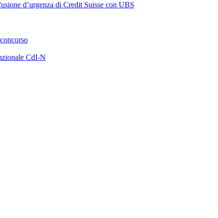
a fusione d’urgenza di Credit Suisse con UBS
 concorso
azionale CdI-N