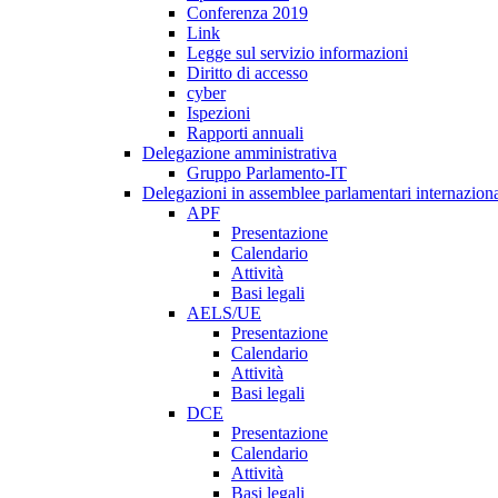
Conferenza 2019
Link
Legge sul servizio informazioni
Diritto di accesso
cyber
Ispezioni
Rapporti annuali
Delegazione amministrativa
Gruppo Parlamento-IT
Delegazioni in assemblee parlamentari internaziona
APF
Presentazione
Calendario
Attività
Basi legali
AELS/UE
Presentazione
Calendario
Attività
Basi legali
DCE
Presentazione
Calendario
Attività
Basi legali