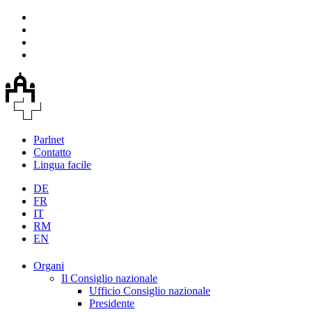
Parlnet
Contatto
Lingua facile
DE
FR
IT
RM
EN
Organi
Il Consiglio nazionale
Ufficio Consiglio nazionale
Presidente