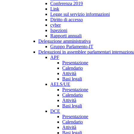
Conferenza 2019
Link
Legge sul servizio informazioni
Diritto di accesso
cyber
Ispezioni
Rapporti annuali
Delegazione amministrativa
Gruppo Parlamento-IT
Delegazioni in assemblee parlamentari internaziona
APF
Presentazione
Calendario
Attività
Basi legali
AELS/UE
Presentazione
Calendario
Attività
Basi legali
DCE
Presentazione
Calendario
Attività
Basi legali