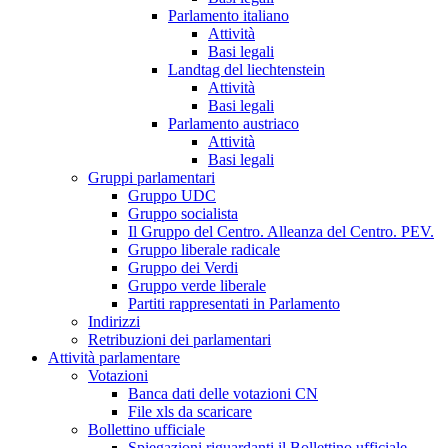
Parlamento italiano
Attività
Basi legali
Landtag del liechtenstein
Attività
Basi legali
Parlamento austriaco
Attività
Basi legali
Gruppi parlamentari
Gruppo UDC
Gruppo socialista
Il Gruppo del Centro. Alleanza del Centro. PEV.
Gruppo liberale radicale
Gruppo dei Verdi
Gruppo verde liberale
Partiti rappresentati in Parlamento
Indirizzi
Retribuzioni dei parlamentari
Attività parlamentare
Votazioni
Banca dati delle votazioni CN
File xls da scaricare
Bollettino ufficiale
Spiegazioni riguardanti il Bollettino ufficiale