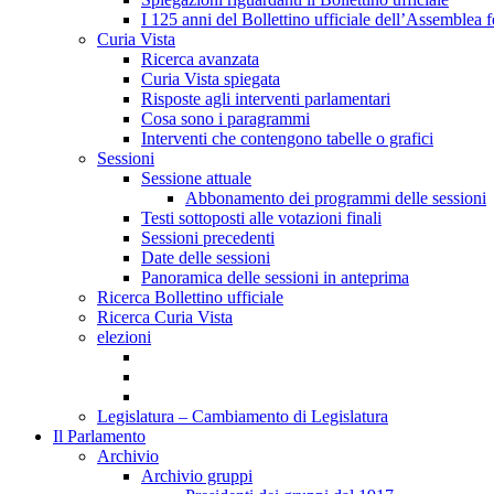
I 125 anni del Bollettino ufficiale dell’Assemblea f
Curia Vista
Ricerca avanzata
Curia Vista spiegata
Risposte agli interventi parlamentari
Cosa sono i paragrammi
Interventi che contengono tabelle o grafici
Sessioni
Sessione attuale
Abbonamento dei programmi delle sessioni
Testi sottoposti alle votazioni finali
Sessioni precedenti
Date delle sessioni
Panoramica delle sessioni in anteprima
Ricerca Bollettino ufficiale
Ricerca Curia Vista
elezioni
Legislatura – Cambiamento di Legislatura
Il Parlamento
Archivio
Archivio gruppi