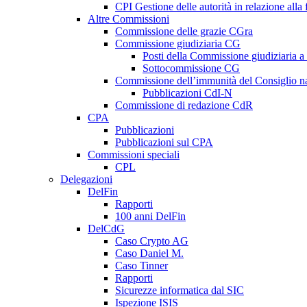
CPI Gestione delle autorità in relazione all
Altre Commissioni
Commissione delle grazie CGra
Commissione giudiziaria CG
Posti della Commissione giudiziaria a
Sottocommissione CG
Commissione dell’immunità del Consiglio n
Pubblicazioni CdI-N
Commissione di redazione CdR
CPA
Pubblicazioni
Pubblicazioni sul CPA
Commissioni speciali
CPL
Delegazioni
DelFin
Rapporti
100 anni DelFin
DelCdG
Caso Crypto AG
Caso Daniel M.
Caso Tinner
Rapporti
Sicurezze informatica dal SIC
Ispezione ISIS