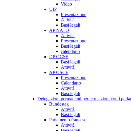
Video
UIP
Presentazione
Attività
Basi legali
AP NATO
Attività
Presentazione
Basi legali
calendario
DP OCSE
Basi legali
Attività
AP OSCE
Presentazione
Calendario
Attività
Basi legali
Delegazioni permanenti per le relazioni con i parlam
Bundestag
Attività
Basi legali
Parlamento francese
Attività
Basi legali