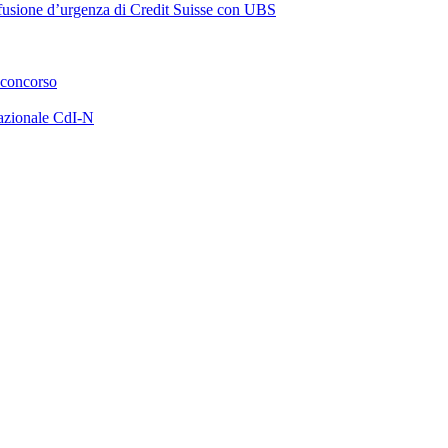
a fusione d’urgenza di Credit Suisse con UBS
 concorso
azionale CdI-N