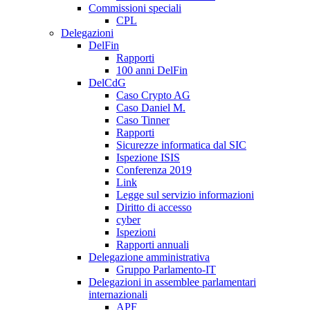
Commissioni speciali
CPL
Delegazioni
DelFin
Rapporti
100 anni DelFin
DelCdG
Caso Crypto AG
Caso Daniel M.
Caso Tinner
Rapporti
Sicurezze informatica dal SIC
Ispezione ISIS
Conferenza 2019
Link
Legge sul servizio informazioni
Diritto di accesso
cyber
Ispezioni
Rapporti annuali
Delegazione amministrativa
Gruppo Parlamento-IT
Delegazioni in assemblee parlamentari
internazionali
APF