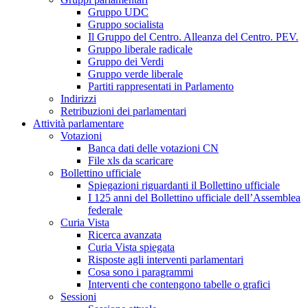
Gruppo UDC
Gruppo socialista
Il Gruppo del Centro. Alleanza del Centro. PEV.
Gruppo liberale radicale
Gruppo dei Verdi
Gruppo verde liberale
Partiti rappresentati in Parlamento
Indirizzi
Retribuzioni dei parlamentari
Attività parlamentare
Votazioni
Banca dati delle votazioni CN
File xls da scaricare
Bollettino ufficiale
Spiegazioni riguardanti il Bollettino ufficiale
I 125 anni del Bollettino ufficiale dell’Assemblea
federale
Curia Vista
Ricerca avanzata
Curia Vista spiegata
Risposte agli interventi parlamentari
Cosa sono i paragrammi
Interventi che contengono tabelle o grafici
Sessioni