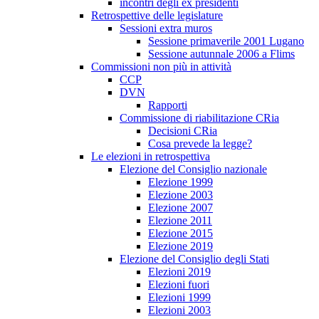
incontri degli ex presidenti
Retrospettive delle legislature
Sessioni extra muros
Sessione primaverile 2001 Lugano
Sessione autunnale 2006 a Flims
Commissioni non più in attività
CCP
DVN
Rapporti
Commissione di riabilitazione CRia
Decisioni CRia
Cosa prevede la legge?
Le elezioni in retrospettiva
Elezione del Consiglio nazionale
Elezione 1999
Elezione 2003
Elezione 2007
Elezione 2011
Elezione 2015
Elezione 2019
Elezione del Consiglio degli Stati
Elezioni 2019
Elezioni fuori
Elezioni 1999
Elezioni 2003