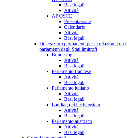
Basi legali
Attività
AP OSCE
Presentazione
Calendario
Attività
Basi legali
Delegazioni permanenti per le relazioni con i
parlamenti degli Stati limitrofi
Bundestag
Attività
Basi legali
Parlamento francese
Attività
Basi legali
Parlamento italiano
Attività
Basi legali
Landtag del liechtenstein
Attività
Basi legali
Parlamento austriaco
Attività
Basi legali
Gruppi parlamentari