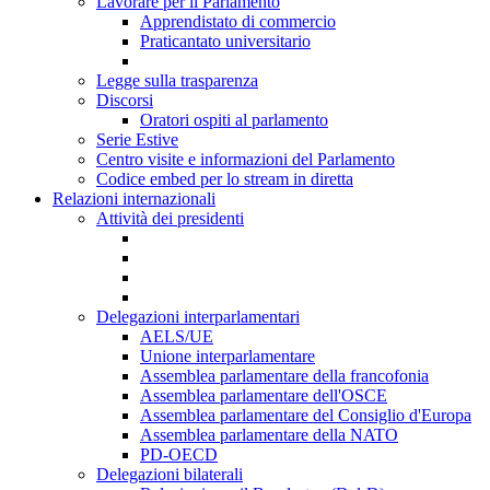
Lavorare per il Parlamento
Apprendistato di commercio
Praticantato universitario
Legge sulla trasparenza
Discorsi
Oratori ospiti al parlamento
Serie Estive
Centro visite e informazioni del Parlamento
Codice embed per lo stream in diretta
Relazioni internazionali
Attività dei presidenti
Delegazioni interparlamentari
AELS/UE
Unione interparlamentare
Assemblea parlamentare della francofonia
Assemblea parlamentare dell'OSCE
Assemblea parlamentare del Consiglio d'Europa
Assemblea parlamentare della NATO
PD-OECD
Delegazioni bilaterali