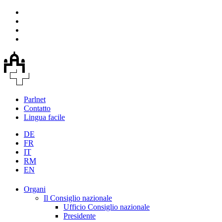
Parlnet
Contatto
Lingua facile
DE
FR
IT
RM
EN
Organi
Il Consiglio nazionale
Ufficio Consiglio nazionale
Presidente