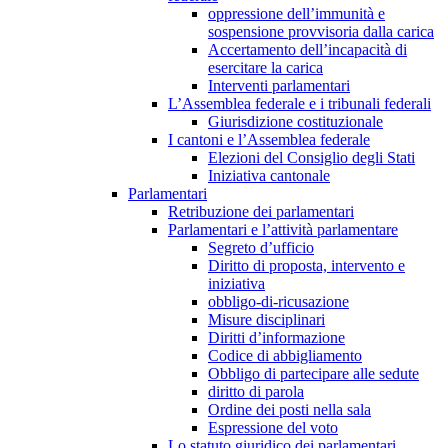
oppressione dell’immunità e
sospensione provvisoria dalla carica
Accertamento dell’incapacità di
esercitare la carica
Interventi parlamentari
L’Assemblea federale e i tribunali federali
Giurisdizione costituzionale
I cantoni e l’Assemblea federale
Elezioni del Consiglio degli Stati
Iniziativa cantonale
Parlamentari
Retribuzione dei parlamentari
Parlamentari e l’attività parlamentare
Segreto d’ufficio
Diritto di proposta, intervento e
iniziativa
obbligo-di-ricusazione
Misure disciplinari
Diritti d’informazione
Codice di abbigliamento
Obbligo di partecipare alle sedute
diritto di parola
Ordine dei posti nella sala
Espressione del voto
Lo statuto giuridico dei parlamentari