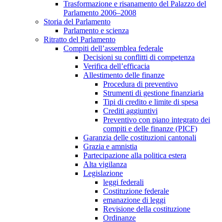
Trasformazione e risanamento del Palazzo del
Parlamento 2006–2008
Storia del Parlamento
Parlamento e scienza
Ritratto del Parlamento
Compiti dell’assemblea federale
Decisioni su conflitti di competenza
Verifica dell’efficacia
Allestimento delle finanze
Procedura di preventivo
Strumenti di gestione finanziaria
Tipi di credito e limite di spesa
Crediti aggiuntivi
Preventivo con piano integrato dei
compiti e delle finanze (PICF)
Garanzia delle costituzioni cantonali
Grazia e amnistia
Partecipazione alla politica estera
Alta vigilanza
Legislazione
leggi federali
Costituzione federale
emanazione di leggi
Revisione della costituzione
Ordinanze