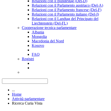
Relazioni con il Bundestag (Del-D)
Relazioni con il Parlamento austriaco (Del-A)
Relazioni con il Parlamento francese (Del-F)
Relazioni con il Parlamento italiano (Del-I)
Relazioni con il Landtag del Principato del
Liechtenstein (Del-FL)
Cooperazione tecnica parlamentare
Albania
Mongolia
Macedonia del Nord
Kosovo
FAQ
Registri
...
Home
Attività parlamentare
Ricerca Curia Vista