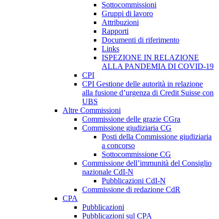
Sottocommissioni
Gruppi di lavoro
Attribuzioni
Rapporti
Documenti di riferimento
Links
ISPEZIONE IN RELAZIONE
ALLA PANDEMIA DI COVID-19
CPI
CPI Gestione delle autorità in relazione
alla fusione d’urgenza di Credit Suisse con
UBS
Altre Commissioni
Commissione delle grazie CGra
Commissione giudiziaria CG
Posti della Commissione giudiziaria
a concorso
Sottocommissione CG
Commissione dell’immunità del Consiglio
nazionale CdI-N
Pubblicazioni CdI-N
Commissione di redazione CdR
CPA
Pubblicazioni
Pubblicazioni sul CPA