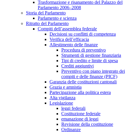
Trasformazione e risanamento del Palazzo del
Parlamento 2006–2008
Storia del Parlamento
Parlamento e scienza
Ritratto del Parlamento
Compiti dell’assemblea federale
Decisioni su conflitti di competenza
Verifica dell’efficacia
Allestimento delle finanze
Procedura di preventivo
Strumenti di gestione finanziaria
Tipi di credito e limite di spesa
Crediti aggiuntivi
Preventivo con piano integrato dei
compiti e delle finanze (PICF)
Garanzia delle costituzioni cantonali
Grazia e amnistia
Partecipazione alla politica estera
Alta vigilanza
Legislazione
leggi federali
Costituzione federale
emanazione di leggi
Revisione della costituzione
Ordinanze