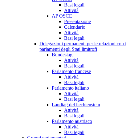
Basi legali
Attività
AP OSCE
Presentazione
Calendario
Attività
Basi legali
Delegazioni permanenti per le relazioni con i
parlamenti degli Stati limitrofi
Bundestag
Attività
Basi legali
Parlamento francese
Attività
Basi legali
Parlamento italiano
Attività
Basi legali
Landtag del liechtenstein
Attività
Basi legali
Parlamento austriaco
Attività
Basi legali
Gruppi parlamentari