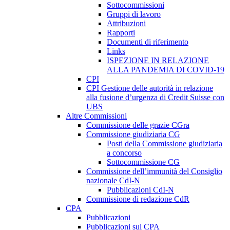
Sottocommissioni
Gruppi di lavoro
Attribuzioni
Rapporti
Documenti di riferimento
Links
ISPEZIONE IN RELAZIONE
ALLA PANDEMIA DI COVID-19
CPI
CPI Gestione delle autorità in relazione
alla fusione d’urgenza di Credit Suisse con
UBS
Altre Commissioni
Commissione delle grazie CGra
Commissione giudiziaria CG
Posti della Commissione giudiziaria
a concorso
Sottocommissione CG
Commissione dell’immunità del Consiglio
nazionale CdI-N
Pubblicazioni CdI-N
Commissione di redazione CdR
CPA
Pubblicazioni
Pubblicazioni sul CPA