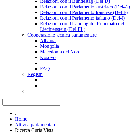
Relazioni con il Bundestag (Del-D)
Relazioni con il Parlamento austriaco (Del-A)
Relazioni con il Parlamento francese (Del-F)
Relazioni con il Parlamento italiano (Del-I)
Relazioni con il Landtag del Principato del
Liechtenstein (Del-FL)
Cooperazione tecnica parlamentare
Albania
Mongolia
Macedonia del Nord
Kosovo
FAQ
Registri
...
Home
Attività parlamentare
Ricerca Curia Vista