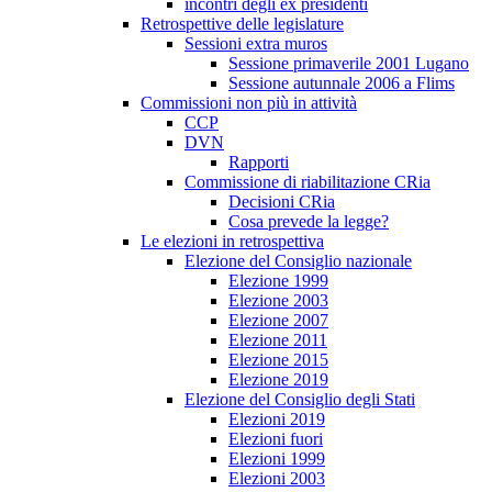
incontri degli ex presidenti
Retrospettive delle legislature
Sessioni extra muros
Sessione primaverile 2001 Lugano
Sessione autunnale 2006 a Flims
Commissioni non più in attività
CCP
DVN
Rapporti
Commissione di riabilitazione CRia
Decisioni CRia
Cosa prevede la legge?
Le elezioni in retrospettiva
Elezione del Consiglio nazionale
Elezione 1999
Elezione 2003
Elezione 2007
Elezione 2011
Elezione 2015
Elezione 2019
Elezione del Consiglio degli Stati
Elezioni 2019
Elezioni fuori
Elezioni 1999
Elezioni 2003