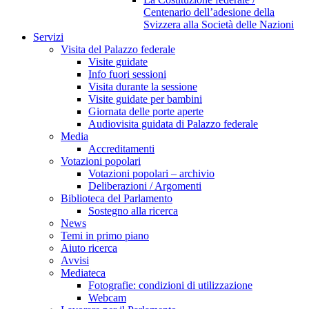
Centenario dell’adesione della
Svizzera alla Società delle Nazioni
Servizi
Visita del Palazzo federale
Visite guidate
Info fuori sessioni
Visita durante la sessione
Visite guidate per bambini
Giornata delle porte aperte
Audiovisita guidata di Palazzo federale
Media
Accreditamenti
Votazioni popolari
Votazioni popolari – archivio
Deliberazioni / Argomenti
Biblioteca del Parlamento
Sostegno alla ricerca
News
Temi in primo piano
Aiuto ricerca
Avvisi
Mediateca
Fotografie: condizioni di utilizzazione
Webcam