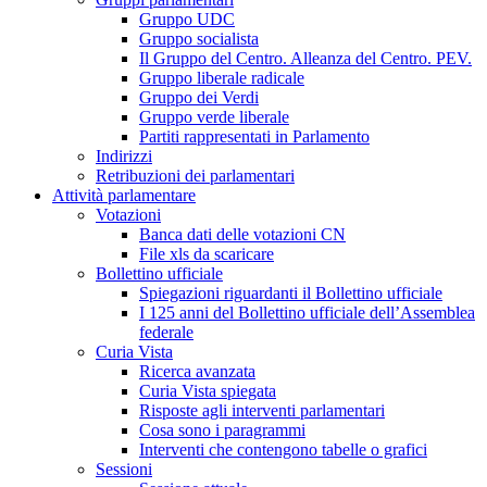
Gruppo UDC
Gruppo socialista
Il Gruppo del Centro. Alleanza del Centro. PEV.
Gruppo liberale radicale
Gruppo dei Verdi
Gruppo verde liberale
Partiti rappresentati in Parlamento
Indirizzi
Retribuzioni dei parlamentari
Attività parlamentare
Votazioni
Banca dati delle votazioni CN
File xls da scaricare
Bollettino ufficiale
Spiegazioni riguardanti il Bollettino ufficiale
I 125 anni del Bollettino ufficiale dell’Assemblea
federale
Curia Vista
Ricerca avanzata
Curia Vista spiegata
Risposte agli interventi parlamentari
Cosa sono i paragrammi
Interventi che contengono tabelle o grafici
Sessioni