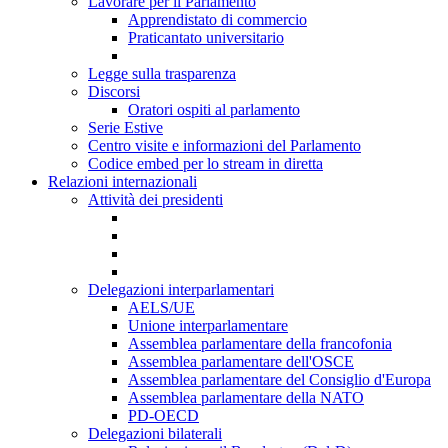
Lavorare per il Parlamento
Apprendistato di commercio
Praticantato universitario
Legge sulla trasparenza
Discorsi
Oratori ospiti al parlamento
Serie Estive
Centro visite e informazioni del Parlamento
Codice embed per lo stream in diretta
Relazioni internazionali
Attività dei presidenti
Delegazioni interparlamentari
AELS/UE
Unione interparlamentare
Assemblea parlamentare della francofonia
Assemblea parlamentare dell'OSCE
Assemblea parlamentare del Consiglio d'Europa
Assemblea parlamentare della NATO
PD-OECD
Delegazioni bilaterali