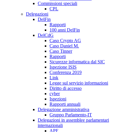
Commissioni speciali
CPL
Delegazioni
DelFin
Rapporti
100 anni DelFin
DelCdG
Caso Crypto AG
Caso Daniel M.
Caso Tinner
Rapporti
Sicurezze informatica dal SIC
Ispezione ISIS
Conferenza 2019
Link
Legge sul servizio informazioni
Diritto di accesso
cyber
Ispezioni
Rapporti annuali
Delegazione amministrativa
Gruppo Parlamento-IT
Delegazioni in assemblee parlamentari
internazionali
APF