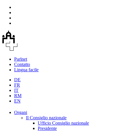
Parlnet
Contatto
Lingua facile
DE
FR
IT
RM
EN
Organi
Il Consiglio nazionale
Ufficio Consiglio nazionale
Presidente