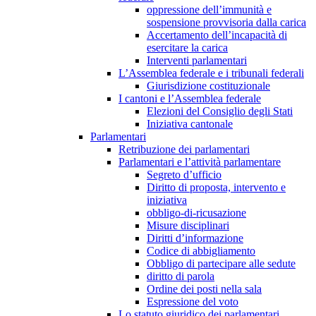
oppressione dell’immunità e
sospensione provvisoria dalla carica
Accertamento dell’incapacità di
esercitare la carica
Interventi parlamentari
L’Assemblea federale e i tribunali federali
Giurisdizione costituzionale
I cantoni e l’Assemblea federale
Elezioni del Consiglio degli Stati
Iniziativa cantonale
Parlamentari
Retribuzione dei parlamentari
Parlamentari e l’attività parlamentare
Segreto d’ufficio
Diritto di proposta, intervento e
iniziativa
obbligo-di-ricusazione
Misure disciplinari
Diritti d’informazione
Codice di abbigliamento
Obbligo di partecipare alle sedute
diritto di parola
Ordine dei posti nella sala
Espressione del voto
Lo statuto giuridico dei parlamentari