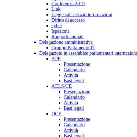
Conferenza 2019
Link
Legge sul servizio informazioni
Diritto di accesso
cyber
Ispezioni
Rapporti annuali
Delegazione amministrativa
Gruppo Parlamento-IT
Delegazioni in assemblee parlamentari internaziona
APF
Presentazione
Calendario
Attività
Basi legali
AELS/UE
Presentazione
Calendario
Attività
Basi legali
DCE
Presentazione
Calendario
Attività
Basi legali