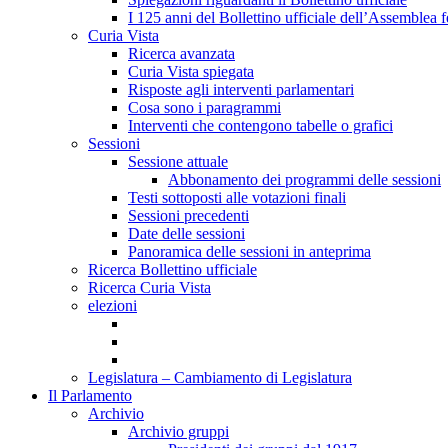
I 125 anni del Bollettino ufficiale dell’Assemblea f
Curia Vista
Ricerca avanzata
Curia Vista spiegata
Risposte agli interventi parlamentari
Cosa sono i paragrammi
Interventi che contengono tabelle o grafici
Sessioni
Sessione attuale
Abbonamento dei programmi delle sessioni
Testi sottoposti alle votazioni finali
Sessioni precedenti
Date delle sessioni
Panoramica delle sessioni in anteprima
Ricerca Bollettino ufficiale
Ricerca Curia Vista
elezioni
Legislatura – Cambiamento di Legislatura
Il Parlamento
Archivio
Archivio gruppi