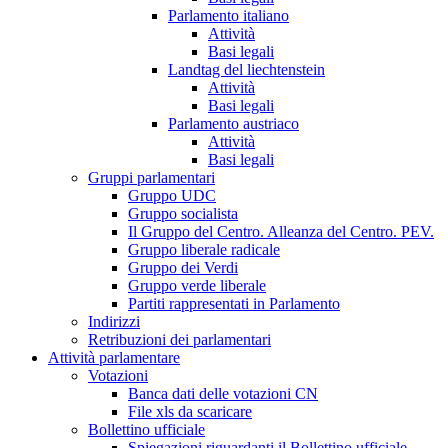
Parlamento italiano
Attività
Basi legali
Landtag del liechtenstein
Attività
Basi legali
Parlamento austriaco
Attività
Basi legali
Gruppi parlamentari
Gruppo UDC
Gruppo socialista
Il Gruppo del Centro. Alleanza del Centro. PEV.
Gruppo liberale radicale
Gruppo dei Verdi
Gruppo verde liberale
Partiti rappresentati in Parlamento
Indirizzi
Retribuzioni dei parlamentari
Attività parlamentare
Votazioni
Banca dati delle votazioni CN
File xls da scaricare
Bollettino ufficiale
Spiegazioni riguardanti il Bollettino ufficiale