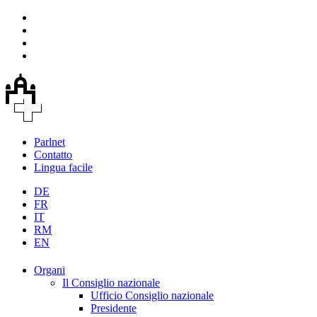
Parlnet
Contatto
Lingua facile
DE
FR
IT
RM
EN
Organi
Il Consiglio nazionale
Ufficio Consiglio nazionale
Presidente