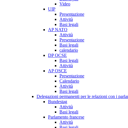
Video
UIP
Presentazione
Attività
Basi legali
AP NATO
Attività
Presentazione
Basi legali
calendario
DP OCSE
Basi legali
Attività
AP OSCE
Presentazione
Calendario
Attività
Basi legali
Delegazioni permanenti per le relazioni con i parlam
Bundestag
Attività
Basi legali
Parlamento francese
Attività
Basi legali