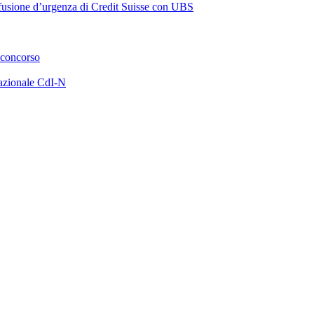
a fusione d’urgenza di Credit Suisse con UBS
 concorso
azionale CdI-N