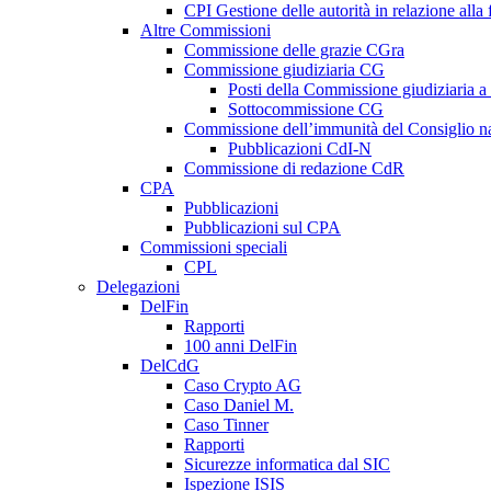
CPI Gestione delle autorità in relazione all
Altre Commissioni
Commissione delle grazie CGra
Commissione giudiziaria CG
Posti della Commissione giudiziaria a
Sottocommissione CG
Commissione dell’immunità del Consiglio n
Pubblicazioni CdI-N
Commissione di redazione CdR
CPA
Pubblicazioni
Pubblicazioni sul CPA
Commissioni speciali
CPL
Delegazioni
DelFin
Rapporti
100 anni DelFin
DelCdG
Caso Crypto AG
Caso Daniel M.
Caso Tinner
Rapporti
Sicurezze informatica dal SIC
Ispezione ISIS