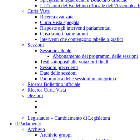
I 125 anni del Bollettino ufficiale dell’Assemblea f
Curia Vista
Ricerca avanzata
Curia Vista spiegata
Risposte agli interventi parlamentari
Cosa sono i paragrammi
Interventi che contengono tabelle o grafici
Sessioni
Sessione attuale
Abbonamento dei programmi delle sessioni
Testi sottoposti alle votazioni finali
Sessioni precedenti
Date delle sessioni
Panoramica delle sessioni in anteprima
Ricerca Bollettino ufficiale
Ricerca Curia Vista
elezioni
Legislatura – Cambiamento di Legislatura
Il Parlamento
Archivio
Archivio gruppi