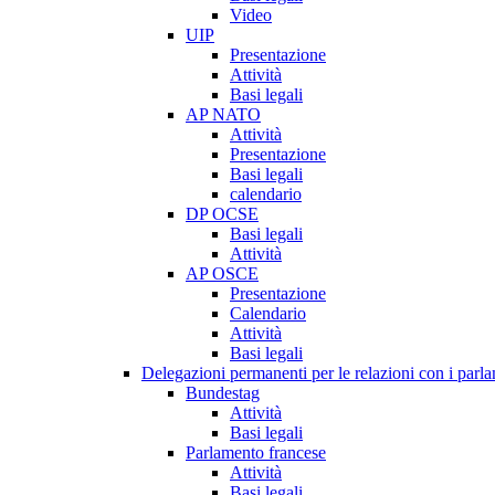
Video
UIP
Presentazione
Attività
Basi legali
AP NATO
Attività
Presentazione
Basi legali
calendario
DP OCSE
Basi legali
Attività
AP OSCE
Presentazione
Calendario
Attività
Basi legali
Delegazioni permanenti per le relazioni con i parlam
Bundestag
Attività
Basi legali
Parlamento francese
Attività
Basi legali