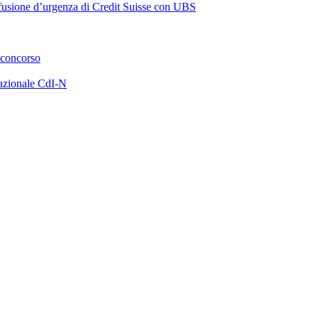
a fusione d’urgenza di Credit Suisse con UBS
 concorso
azionale CdI-N