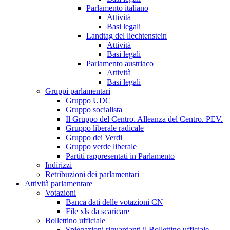
Parlamento italiano
Attività
Basi legali
Landtag del liechtenstein
Attività
Basi legali
Parlamento austriaco
Attività
Basi legali
Gruppi parlamentari
Gruppo UDC
Gruppo socialista
Il Gruppo del Centro. Alleanza del Centro. PEV.
Gruppo liberale radicale
Gruppo dei Verdi
Gruppo verde liberale
Partiti rappresentati in Parlamento
Indirizzi
Retribuzioni dei parlamentari
Attività parlamentare
Votazioni
Banca dati delle votazioni CN
File xls da scaricare
Bollettino ufficiale
Spiegazioni riguardanti il Bollettino ufficiale