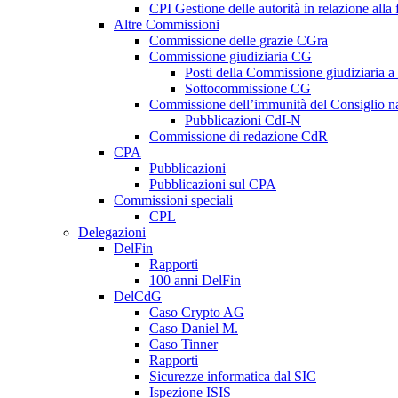
CPI Gestione delle autorità in relazione all
Altre Commissioni
Commissione delle grazie CGra
Commissione giudiziaria CG
Posti della Commissione giudiziaria a
Sottocommissione CG
Commissione dell’immunità del Consiglio n
Pubblicazioni CdI-N
Commissione di redazione CdR
CPA
Pubblicazioni
Pubblicazioni sul CPA
Commissioni speciali
CPL
Delegazioni
DelFin
Rapporti
100 anni DelFin
DelCdG
Caso Crypto AG
Caso Daniel M.
Caso Tinner
Rapporti
Sicurezze informatica dal SIC
Ispezione ISIS