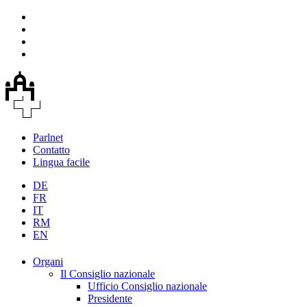
Parlnet
Contatto
Lingua facile
DE
FR
IT
RM
EN
Organi
Il Consiglio nazionale
Ufficio Consiglio nazionale
Presidente