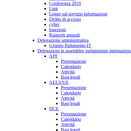
Conferenza 2019
Link
Legge sul servizio informazioni
Diritto di accesso
cyber
Ispezioni
Rapporti annuali
Delegazione amministrativa
Gruppo Parlamento-IT
Delegazioni in assemblee parlamentari internaziona
APF
Presentazione
Calendario
Attività
Basi legali
AELS/UE
Presentazione
Calendario
Attività
Basi legali
DCE
Presentazione
Calendario
Attività
Basi legali