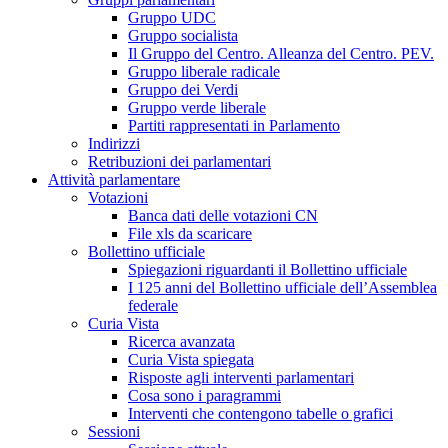
Gruppo UDC
Gruppo socialista
Il Gruppo del Centro. Alleanza del Centro. PEV.
Gruppo liberale radicale
Gruppo dei Verdi
Gruppo verde liberale
Partiti rappresentati in Parlamento
Indirizzi
Retribuzioni dei parlamentari
Attività parlamentare
Votazioni
Banca dati delle votazioni CN
File xls da scaricare
Bollettino ufficiale
Spiegazioni riguardanti il Bollettino ufficiale
I 125 anni del Bollettino ufficiale dell’Assemblea
federale
Curia Vista
Ricerca avanzata
Curia Vista spiegata
Risposte agli interventi parlamentari
Cosa sono i paragrammi
Interventi che contengono tabelle o grafici
Sessioni