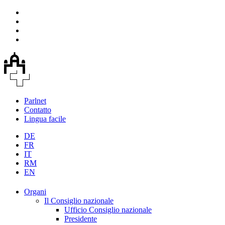
Parlnet
Contatto
Lingua facile
DE
FR
IT
RM
EN
Organi
Il Consiglio nazionale
Ufficio Consiglio nazionale
Presidente