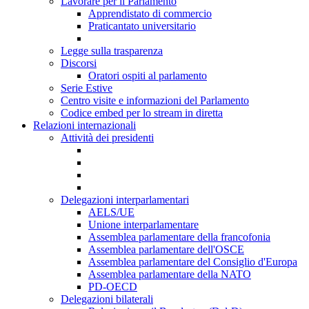
Lavorare per il Parlamento
Apprendistato di commercio
Praticantato universitario
Legge sulla trasparenza
Discorsi
Oratori ospiti al parlamento
Serie Estive
Centro visite e informazioni del Parlamento
Codice embed per lo stream in diretta
Relazioni internazionali
Attività dei presidenti
Delegazioni interparlamentari
AELS/UE
Unione interparlamentare
Assemblea parlamentare della francofonia
Assemblea parlamentare dell'OSCE
Assemblea parlamentare del Consiglio d'Europa
Assemblea parlamentare della NATO
PD-OECD
Delegazioni bilaterali