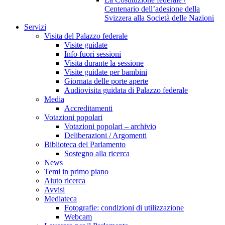
Centenario dell’adesione della
Svizzera alla Società delle Nazioni
Servizi
Visita del Palazzo federale
Visite guidate
Info fuori sessioni
Visita durante la sessione
Visite guidate per bambini
Giornata delle porte aperte
Audiovisita guidata di Palazzo federale
Media
Accreditamenti
Votazioni popolari
Votazioni popolari – archivio
Deliberazioni / Argomenti
Biblioteca del Parlamento
Sostegno alla ricerca
News
Temi in primo piano
Aiuto ricerca
Avvisi
Mediateca
Fotografie: condizioni di utilizzazione
Webcam