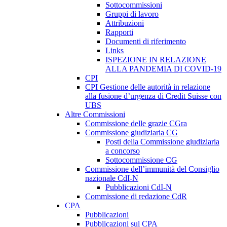
Sottocommissioni
Gruppi di lavoro
Attribuzioni
Rapporti
Documenti di riferimento
Links
ISPEZIONE IN RELAZIONE
ALLA PANDEMIA DI COVID-19
CPI
CPI Gestione delle autorità in relazione
alla fusione d’urgenza di Credit Suisse con
UBS
Altre Commissioni
Commissione delle grazie CGra
Commissione giudiziaria CG
Posti della Commissione giudiziaria
a concorso
Sottocommissione CG
Commissione dell’immunità del Consiglio
nazionale CdI-N
Pubblicazioni CdI-N
Commissione di redazione CdR
CPA
Pubblicazioni
Pubblicazioni sul CPA