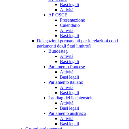
Basi legali
Attività
AP OSCE
Presentazione
Calendario
Attività
Basi legali
Delegazioni permanenti per le relazioni con i
parlamenti degli Stati limitrofi
Bundestag
Attività
Basi legali
Parlamento francese
Attività
Basi legali
Parlamento italiano
Attività
Basi legali
Landtag del liechtenstein
Attività
Basi legali
Parlamento austriaco
Attività
Basi legali
Gruppi parlamentari