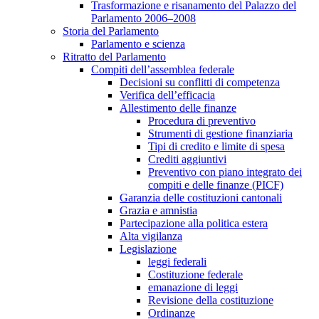
Trasformazione e risanamento del Palazzo del
Parlamento 2006–2008
Storia del Parlamento
Parlamento e scienza
Ritratto del Parlamento
Compiti dell’assemblea federale
Decisioni su conflitti di competenza
Verifica dell’efficacia
Allestimento delle finanze
Procedura di preventivo
Strumenti di gestione finanziaria
Tipi di credito e limite di spesa
Crediti aggiuntivi
Preventivo con piano integrato dei
compiti e delle finanze (PICF)
Garanzia delle costituzioni cantonali
Grazia e amnistia
Partecipazione alla politica estera
Alta vigilanza
Legislazione
leggi federali
Costituzione federale
emanazione di leggi
Revisione della costituzione
Ordinanze