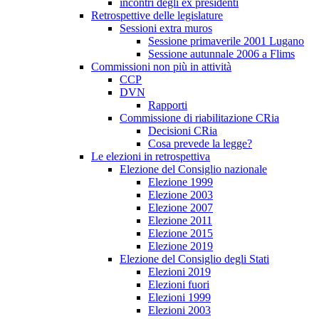
incontri degli ex presidenti
Retrospettive delle legislature
Sessioni extra muros
Sessione primaverile 2001 Lugano
Sessione autunnale 2006 a Flims
Commissioni non più in attività
CCP
DVN
Rapporti
Commissione di riabilitazione CRia
Decisioni CRia
Cosa prevede la legge?
Le elezioni in retrospettiva
Elezione del Consiglio nazionale
Elezione 1999
Elezione 2003
Elezione 2007
Elezione 2011
Elezione 2015
Elezione 2019
Elezione del Consiglio degli Stati
Elezioni 2019
Elezioni fuori
Elezioni 1999
Elezioni 2003