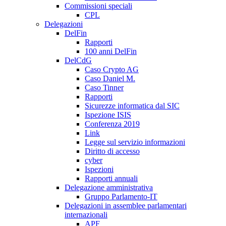
Commissioni speciali
CPL
Delegazioni
DelFin
Rapporti
100 anni DelFin
DelCdG
Caso Crypto AG
Caso Daniel M.
Caso Tinner
Rapporti
Sicurezze informatica dal SIC
Ispezione ISIS
Conferenza 2019
Link
Legge sul servizio informazioni
Diritto di accesso
cyber
Ispezioni
Rapporti annuali
Delegazione amministrativa
Gruppo Parlamento-IT
Delegazioni in assemblee parlamentari
internazionali
APF