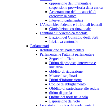
oppressione dell’immunità e
sospensione provvisoria dalla carica
Accertamento dell’incapacità di
esercitare la carica
Interventi parlamentari
L’Assemblea federale e i tribunali federali
Giurisdizione costituzionale
I cantoni e l’Assemblea federale
Elezioni del Consiglio degli Stati
Iniziativa cantonale
Parlamentari
Retribuzione dei parlamentari
Parlamentari e l’attività parlamentare
Segreto d’ufficio
Diritto di proposta, intervento e
iniziativa
obbligo-di-ricusazione
Misure disciplinari
Diritti d’informazione
Codice di abbigliamento
Obbligo di partecipare alle sedute
diritto di parola
Ordine dei posti nella sala
Espressione del voto
Lo statuto giuridico dei parlamentari