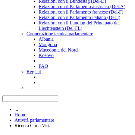
Relazioni con il Bundestag (Del-D)
Relazioni con il Parlamento austriaco (Del-A)
Relazioni con il Parlamento francese (Del-F)
Relazioni con il Parlamento italiano (Del-I)
Relazioni con il Landtag del Principato del
Liechtenstein (Del-FL)
Cooperazione tecnica parlamentare
Albania
Mongolia
Macedonia del Nord
Kosovo
FAQ
Registri
...
Home
Attività parlamentare
Ricerca Curia Vista