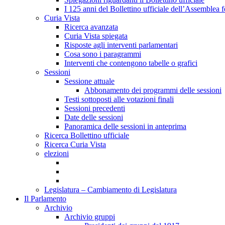
I 125 anni del Bollettino ufficiale dell’Assemblea f
Curia Vista
Ricerca avanzata
Curia Vista spiegata
Risposte agli interventi parlamentari
Cosa sono i paragrammi
Interventi che contengono tabelle o grafici
Sessioni
Sessione attuale
Abbonamento dei programmi delle sessioni
Testi sottoposti alle votazioni finali
Sessioni precedenti
Date delle sessioni
Panoramica delle sessioni in anteprima
Ricerca Bollettino ufficiale
Ricerca Curia Vista
elezioni
Legislatura – Cambiamento di Legislatura
Il Parlamento
Archivio
Archivio gruppi