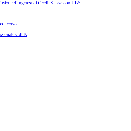
a fusione d’urgenza di Credit Suisse con UBS
 concorso
azionale CdI-N