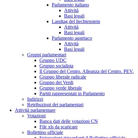
Parlamento italiano
Attività
Basi legali
Landtag del liechtenstein
Attività
Basi legali
Parlamento austriaco
Attività
Basi legali
Gruppi parlamentari
Gruppo UDC
Gruppo socialista
Il Gruppo del Centro. Alleanza del Centro. PEV.
Gruppo liberale radicale
Gruppo dei Verdi
Gruppo verde liberale
Partiti rappresentati in Parlamento
Indirizzi
Retribuzioni dei parlamentari
Attività parlamentare
Votazioni
Banca dati delle votazioni CN
File xls da scaricare
Bollettino ufficiale
Spiegazioni riguardanti il Bollettino ufficiale