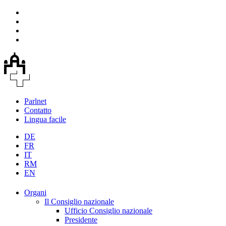
Parlnet
Contatto
Lingua facile
DE
FR
IT
RM
EN
Organi
Il Consiglio nazionale
Ufficio Consiglio nazionale
Presidente