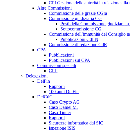
CPI Gestione delle autorità in relazione all
Altre Commissioni
Commissione delle grazie CGra
Commissione giudiziaria CG
Posti della Commissione giudiziaria a
Sottocommissione CG
Commissione dell’immunità del Consiglio n
Pubblicazioni CdI-N
Commissione di redazione CdR
CPA
Pubblicazioni
Pubblicazioni sul CPA
Commissioni speciali
CPL
Delegazioni
DelFin
Rapporti
100 anni DelFin
DelCdG
Caso Crypto AG
Caso Daniel M.
Caso Tinner
Rapporti
Sicurezze informatica dal SIC
Ispezione ISIS