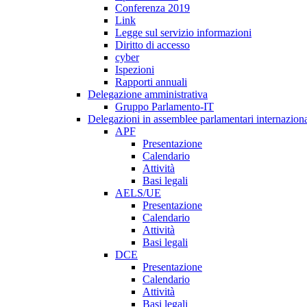
Conferenza 2019
Link
Legge sul servizio informazioni
Diritto di accesso
cyber
Ispezioni
Rapporti annuali
Delegazione amministrativa
Gruppo Parlamento-IT
Delegazioni in assemblee parlamentari internaziona
APF
Presentazione
Calendario
Attività
Basi legali
AELS/UE
Presentazione
Calendario
Attività
Basi legali
DCE
Presentazione
Calendario
Attività
Basi legali