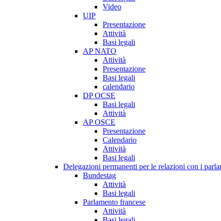
Video
UIP
Presentazione
Attività
Basi legali
AP NATO
Attività
Presentazione
Basi legali
calendario
DP OCSE
Basi legali
Attività
AP OSCE
Presentazione
Calendario
Attività
Basi legali
Delegazioni permanenti per le relazioni con i parlam
Bundestag
Attività
Basi legali
Parlamento francese
Attività
Basi legali