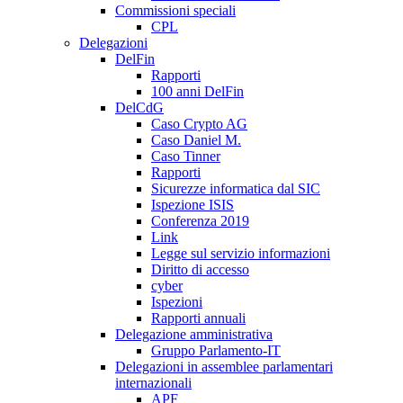
Commissioni speciali
CPL
Delegazioni
DelFin
Rapporti
100 anni DelFin
DelCdG
Caso Crypto AG
Caso Daniel M.
Caso Tinner
Rapporti
Sicurezze informatica dal SIC
Ispezione ISIS
Conferenza 2019
Link
Legge sul servizio informazioni
Diritto di accesso
cyber
Ispezioni
Rapporti annuali
Delegazione amministrativa
Gruppo Parlamento-IT
Delegazioni in assemblee parlamentari
internazionali
APF