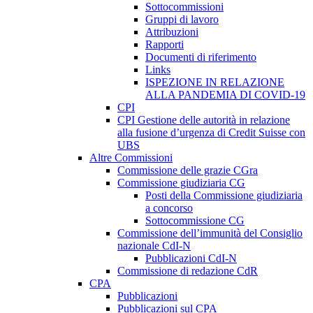
Sottocommissioni
Gruppi di lavoro
Attribuzioni
Rapporti
Documenti di riferimento
Links
ISPEZIONE IN RELAZIONE
ALLA PANDEMIA DI COVID-19
CPI
CPI Gestione delle autorità in relazione
alla fusione d’urgenza di Credit Suisse con
UBS
Altre Commissioni
Commissione delle grazie CGra
Commissione giudiziaria CG
Posti della Commissione giudiziaria
a concorso
Sottocommissione CG
Commissione dell’immunità del Consiglio
nazionale CdI-N
Pubblicazioni CdI-N
Commissione di redazione CdR
CPA
Pubblicazioni
Pubblicazioni sul CPA