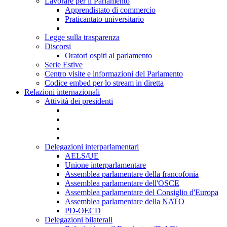
Lavorare per il Parlamento
Apprendistato di commercio
Praticantato universitario
Legge sulla trasparenza
Discorsi
Oratori ospiti al parlamento
Serie Estive
Centro visite e informazioni del Parlamento
Codice embed per lo stream in diretta
Relazioni internazionali
Attività dei presidenti
Delegazioni interparlamentari
AELS/UE
Unione interparlamentare
Assemblea parlamentare della francofonia
Assemblea parlamentare dell'OSCE
Assemblea parlamentare del Consiglio d'Europa
Assemblea parlamentare della NATO
PD-OECD
Delegazioni bilaterali