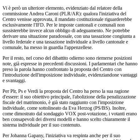
Vi è però un ulteriore elemento, evidenziato dal relatore della
commissione Andrea Caroni (PLR/AR): qualora l'iniziativa del
Centro venisse approvata, il mandato costituzionale riguarderebbe
esclusivamente l'IFD. Per le imposte cantonali e comunali non
sussisterebbe invece alcun obbligo di adeguamento. Ne potrebbe
derivare una situazione paradossale, con una tassazione congiunta a
livello federale e una tassazione individuale a livello cantonale e
comunale, ha messo in guardia l'appenzellese.
Per il resto, nel corso del dibattito odierno sono riemerse posizioni
note, già espresse in precedenti discussioni. I parlamentari che hanno
preso la parola hanno confrontato la proposta del Centro con
l'introduzione dell'imposizione individuale, evidenziandone vantaggi
e svantaggi.
Per Plr, Ps e Verdi la proposta del Centro ha perso la sua ragione
d'essere: il suo obiettivo principale, l'abolizione della penalizzazione
fiscale del matrimonio, è già stato raggiunto con l'imposizione
individuale, come sottolineato da Eva Herzog (PS/BS). Inoltre,
come dimostrato dal sondaggio VOX post-votazione, i votanti erano
ben consapevoli dei diversi modelli e hanno scelto chiaramente il
sistema individuale per il suo contenuto.
Per Johanna Gapany, l'iniziativa va respinta anche per il suo