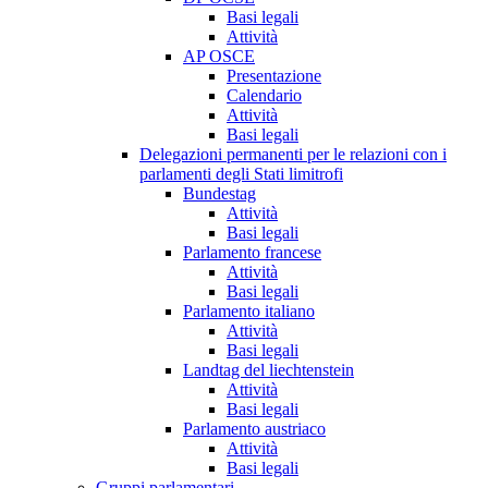
Basi legali
Attività
AP OSCE
Presentazione
Calendario
Attività
Basi legali
Delegazioni permanenti per le relazioni con i
parlamenti degli Stati limitrofi
Bundestag
Attività
Basi legali
Parlamento francese
Attività
Basi legali
Parlamento italiano
Attività
Basi legali
Landtag del liechtenstein
Attività
Basi legali
Parlamento austriaco
Attività
Basi legali
Gruppi parlamentari