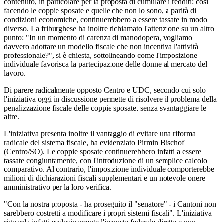
contenuto, in particolare per la proposta di cumulare i redditi: così
facendo le coppie sposate e quelle che non lo sono, a parità di
condizioni economiche, continuerebbero a essere tassate in modo
diverso. La friburghese ha inoltre richiamato l'attenzione su un altro
punto: "In un momento di carenza di manodopera, vogliamo
davvero adottare un modello fiscale che non incentiva l'attività
professionale?", si è chiesta, sottolineando come l'imposizione
individuale favorisca la partecipazione delle donne al mercato del
lavoro.
Di parere radicalmente opposto Centro e UDC, secondo cui solo
l'iniziativa oggi in discussione permette di risolvere il problema della
penalizzazione fiscale delle coppie sposate, senza svantaggiare le
altre.
L'iniziativa presenta inoltre il vantaggio di evitare una riforma
radicale del sistema fiscale, ha evidenziato Pirmin Bischof
(Centro/SO). Le coppie sposate continuerebbero infatti a essere
tassate congiuntamente, con l'introduzione di un semplice calcolo
comparativo. Al contrario, l'imposizione individuale comporterebbe
milioni di dichiarazioni fiscali supplementari e un notevole onere
amministrativo per la loro verifica.
"Con la nostra proposta - ha proseguito il "senatore" - i Cantoni non
sarebbero costretti a modificare i propri sistemi fiscali". L'iniziativa
riguarda infatti esclusivamente l'imposta federale diretta e non