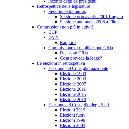
incontri degli ex presidenti
Retrospettive delle legislature
Sessioni extra muros
Sessione primaverile 2001 Lugano
Sessione autunnale 2006 a Flims
Commissioni non più in attività
CCP
DVN
Rapporti
Commissione di riabilitazione CRia
Decisioni CRia
Cosa prevede la legge?
Le elezioni in retrospettiva
Elezione del Consiglio nazionale
Elezione 1999
Elezione 2003
Elezione 2007
Elezione 2011
Elezione 2015
Elezione 2019
Elezione del Consiglio degli Stati
Elezioni 2019
Elezioni fuori
Elezioni 1999
Elezioni 2003