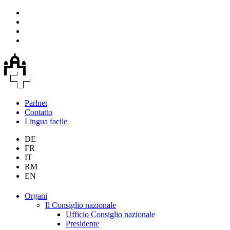
Parlnet
Contatto
Lingua facile
DE
FR
IT
RM
EN
Organi
Il Consiglio nazionale
Ufficio Consiglio nazionale
Presidente