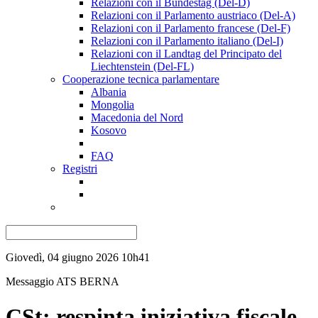
Relazioni con il Bundestag (Del-D)
Relazioni con il Parlamento austriaco (Del-A)
Relazioni con il Parlamento francese (Del-F)
Relazioni con il Parlamento italiano (Del-I)
Relazioni con il Landtag del Principato del
Liechtenstein (Del-FL)
Cooperazione tecnica parlamentare
Albania
Mongolia
Macedonia del Nord
Kosovo
FAQ
Registri
Giovedì, 04 giugno 2026 10h41
Messaggio ATS
BERNA
CSt: respinta iniziativa fiscale