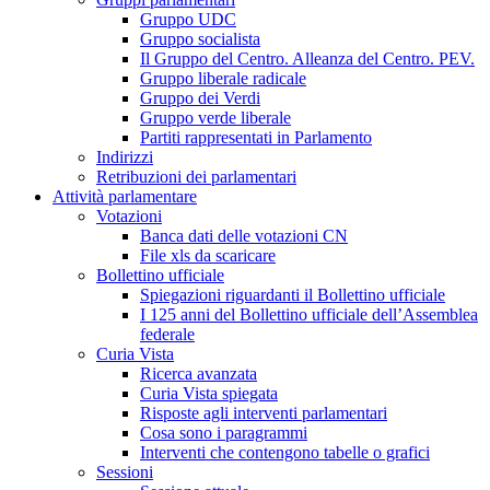
Gruppo UDC
Gruppo socialista
Il Gruppo del Centro. Alleanza del Centro. PEV.
Gruppo liberale radicale
Gruppo dei Verdi
Gruppo verde liberale
Partiti rappresentati in Parlamento
Indirizzi
Retribuzioni dei parlamentari
Attività parlamentare
Votazioni
Banca dati delle votazioni CN
File xls da scaricare
Bollettino ufficiale
Spiegazioni riguardanti il Bollettino ufficiale
I 125 anni del Bollettino ufficiale dell’Assemblea
federale
Curia Vista
Ricerca avanzata
Curia Vista spiegata
Risposte agli interventi parlamentari
Cosa sono i paragrammi
Interventi che contengono tabelle o grafici
Sessioni