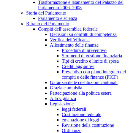
Trasformazione e risanamento del Palazzo del
Parlamento 2006–2008
Storia del Parlamento
Parlamento e scienza
Ritratto del Parlamento
Compiti dell’assemblea federale
Decisioni su conflitti di competenza
Verifica dell’efficacia
Allestimento delle finanze
Procedura di preventivo
Strumenti di gestione finanziaria
Tipi di credito e limite di spesa
Crediti aggiuntivi
Preventivo con piano integrato dei
compiti e delle finanze (PICF)
Garanzia delle costituzioni cantonali
Grazia e amnistia
Partecipazione alla politica estera
Alta vigilanza
Legislazione
leggi federali
Costituzione federale
emanazione di leggi
Revisione della costituzione
Ordinanze