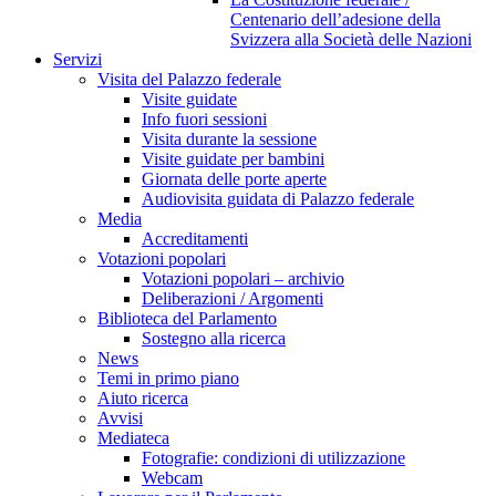
Centenario dell’adesione della
Svizzera alla Società delle Nazioni
Servizi
Visita del Palazzo federale
Visite guidate
Info fuori sessioni
Visita durante la sessione
Visite guidate per bambini
Giornata delle porte aperte
Audiovisita guidata di Palazzo federale
Media
Accreditamenti
Votazioni popolari
Votazioni popolari – archivio
Deliberazioni / Argomenti
Biblioteca del Parlamento
Sostegno alla ricerca
News
Temi in primo piano
Aiuto ricerca
Avvisi
Mediateca
Fotografie: condizioni di utilizzazione
Webcam