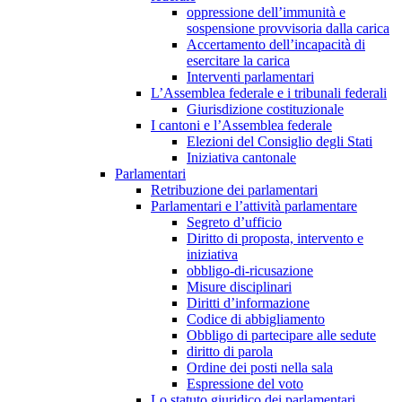
oppressione dell’immunità e
sospensione provvisoria dalla carica
Accertamento dell’incapacità di
esercitare la carica
Interventi parlamentari
L’Assemblea federale e i tribunali federali
Giurisdizione costituzionale
I cantoni e l’Assemblea federale
Elezioni del Consiglio degli Stati
Iniziativa cantonale
Parlamentari
Retribuzione dei parlamentari
Parlamentari e l’attività parlamentare
Segreto d’ufficio
Diritto di proposta, intervento e
iniziativa
obbligo-di-ricusazione
Misure disciplinari
Diritti d’informazione
Codice di abbigliamento
Obbligo di partecipare alle sedute
diritto di parola
Ordine dei posti nella sala
Espressione del voto
Lo statuto giuridico dei parlamentari