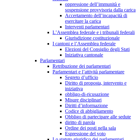
oppressione dell’immunità e
sospensione provvisoria dalla carica
Accertamento dell’incapacità di
esercitare la carica
Interventi parlamentari
L’Assemblea federale e i tribunali federali
Giurisdizione costituzionale
I cantoni e l’Assemblea federale
Elezioni del Consiglio degli Stati
Iniziativa cantonale
Parlamentari
Retribuzione dei parlamentari
Parlamentari e l’attività parlamentare
Segreto d’ufficio
Diritto di proposta, intervento e
iniziativa
obbligo-di-ricusazione
Misure disciplinari
Diritti d’informazione
Codice di abbigliamento
Obbligo di partecipare alle sedute
diritto di parola
Ordine dei posti nella sala
Espressione del voto
Lo statuto giuridico dei parlamentari