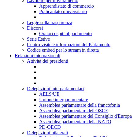
Lavorare per il Parlamento
Apprendistato di commercio
Praticantato universitario
Legge sulla trasparenza
Discorsi
Oratori ospiti al parlamento
Serie Estive
Centro visite e informazioni del Parlamento
Codice embed per lo stream in diretta
Relazioni internazionali
Attività dei presidenti
Delegazioni interparlamentari
AELS/UE
Unione interparlamentare
Assemblea parlamentare della francofonia
Assemblea parlamentare dell'OSCE
Assemblea parlamentare del Consiglio d'Europa
Assemblea parlamentare della NATO
PD-OECD
Delegazioni bilaterali