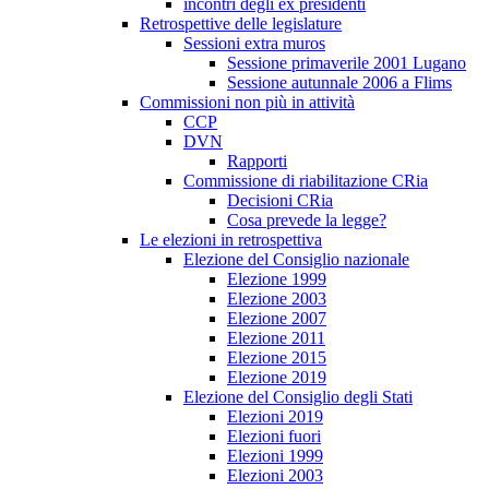
incontri degli ex presidenti
Retrospettive delle legislature
Sessioni extra muros
Sessione primaverile 2001 Lugano
Sessione autunnale 2006 a Flims
Commissioni non più in attività
CCP
DVN
Rapporti
Commissione di riabilitazione CRia
Decisioni CRia
Cosa prevede la legge?
Le elezioni in retrospettiva
Elezione del Consiglio nazionale
Elezione 1999
Elezione 2003
Elezione 2007
Elezione 2011
Elezione 2015
Elezione 2019
Elezione del Consiglio degli Stati
Elezioni 2019
Elezioni fuori
Elezioni 1999
Elezioni 2003