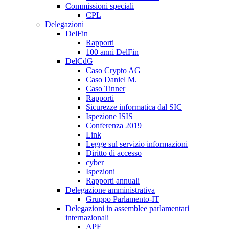
Commissioni speciali
CPL
Delegazioni
DelFin
Rapporti
100 anni DelFin
DelCdG
Caso Crypto AG
Caso Daniel M.
Caso Tinner
Rapporti
Sicurezze informatica dal SIC
Ispezione ISIS
Conferenza 2019
Link
Legge sul servizio informazioni
Diritto di accesso
cyber
Ispezioni
Rapporti annuali
Delegazione amministrativa
Gruppo Parlamento-IT
Delegazioni in assemblee parlamentari
internazionali
APF