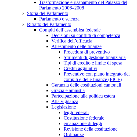
Trasformazione e risanamento del Palazzo del
Parlamento 2006–2008
Storia del Parlamento
Parlamento e scienza
Ritratto del Parlamento
Compiti dell’assemblea federale
Decisioni su conflitti di competenza
Verifica dell’efficacia
Allestimento delle finanze
Procedura di preventivo
Strumenti di gestione finanziaria
Tipi di credito e limite di spesa
Crediti aggiuntivi
Preventivo con piano integrato dei
compiti e delle finanze (PICF)
Garanzia delle costituzioni cantonali
Grazia e amnistia
Partecipazione alla politica estera
Alta vigilanza
Legislazione
leggi federali
Costituzione federale
emanazione di leggi
Revisione della costituzione
Ordinanze