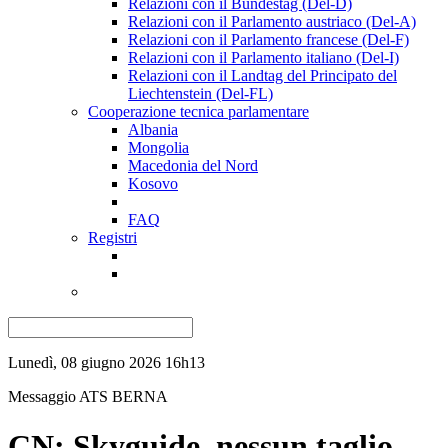
Relazioni con il Bundestag (Del-D)
Relazioni con il Parlamento austriaco (Del-A)
Relazioni con il Parlamento francese (Del-F)
Relazioni con il Parlamento italiano (Del-I)
Relazioni con il Landtag del Principato del
Liechtenstein (Del-FL)
Cooperazione tecnica parlamentare
Albania
Mongolia
Macedonia del Nord
Kosovo
FAQ
Registri
Lunedì, 08 giugno 2026 16h13
Messaggio ATS
BERNA
CN: Skyguide, nessun taglio