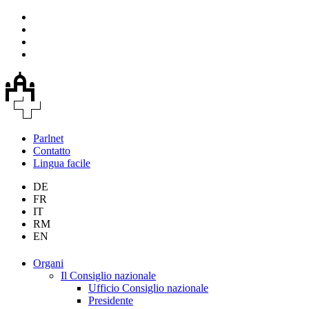
Parlnet
Contatto
Lingua facile
DE
FR
IT
RM
EN
Organi
Il Consiglio nazionale
Ufficio Consiglio nazionale
Presidente