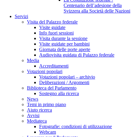
Centenario dell’adesione della
Svizzera alla Società delle Nazioni
Servizi
Visita del Palazzo federale
Visite guidate
Info fuori sessioni
Visita durante la sessione
Visite guidate per bambini
Giornata delle porte aperte
Audiovisita guidata di Palazzo federale
Media
Accreditamenti
Votazioni popolari
Votazioni popolari – archivio
Deliberazioni / Argomenti
Biblioteca del Parlamento
Sostegno alla ricerca
News
Temi in primo piano
Aiuto ricerca
Avvisi
Mediateca
Fotografie: condizioni di utilizzazione
Webcam