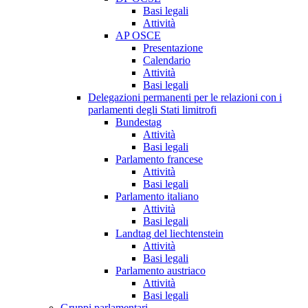
Basi legali
Attività
AP OSCE
Presentazione
Calendario
Attività
Basi legali
Delegazioni permanenti per le relazioni con i
parlamenti degli Stati limitrofi
Bundestag
Attività
Basi legali
Parlamento francese
Attività
Basi legali
Parlamento italiano
Attività
Basi legali
Landtag del liechtenstein
Attività
Basi legali
Parlamento austriaco
Attività
Basi legali
Gruppi parlamentari