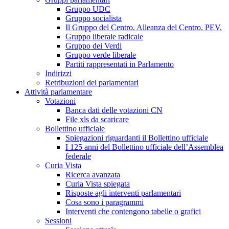
Gruppo UDC
Gruppo socialista
Il Gruppo del Centro. Alleanza del Centro. PEV.
Gruppo liberale radicale
Gruppo dei Verdi
Gruppo verde liberale
Partiti rappresentati in Parlamento
Indirizzi
Retribuzioni dei parlamentari
Attività parlamentare
Votazioni
Banca dati delle votazioni CN
File xls da scaricare
Bollettino ufficiale
Spiegazioni riguardanti il Bollettino ufficiale
I 125 anni del Bollettino ufficiale dell’Assemblea
federale
Curia Vista
Ricerca avanzata
Curia Vista spiegata
Risposte agli interventi parlamentari
Cosa sono i paragrammi
Interventi che contengono tabelle o grafici
Sessioni