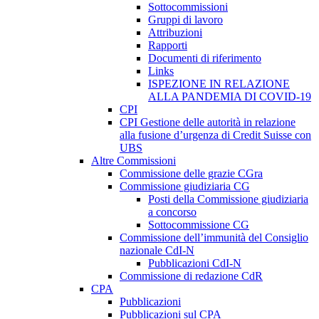
Sottocommissioni
Gruppi di lavoro
Attribuzioni
Rapporti
Documenti di riferimento
Links
ISPEZIONE IN RELAZIONE
ALLA PANDEMIA DI COVID-19
CPI
CPI Gestione delle autorità in relazione
alla fusione d’urgenza di Credit Suisse con
UBS
Altre Commissioni
Commissione delle grazie CGra
Commissione giudiziaria CG
Posti della Commissione giudiziaria
a concorso
Sottocommissione CG
Commissione dell’immunità del Consiglio
nazionale CdI-N
Pubblicazioni CdI-N
Commissione di redazione CdR
CPA
Pubblicazioni
Pubblicazioni sul CPA