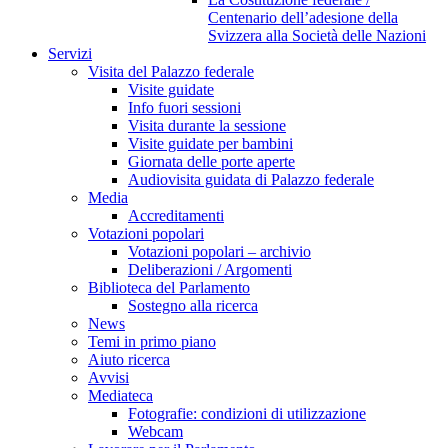
Centenario dell’adesione della
Svizzera alla Società delle Nazioni
Servizi
Visita del Palazzo federale
Visite guidate
Info fuori sessioni
Visita durante la sessione
Visite guidate per bambini
Giornata delle porte aperte
Audiovisita guidata di Palazzo federale
Media
Accreditamenti
Votazioni popolari
Votazioni popolari – archivio
Deliberazioni / Argomenti
Biblioteca del Parlamento
Sostegno alla ricerca
News
Temi in primo piano
Aiuto ricerca
Avvisi
Mediateca
Fotografie: condizioni di utilizzazione
Webcam