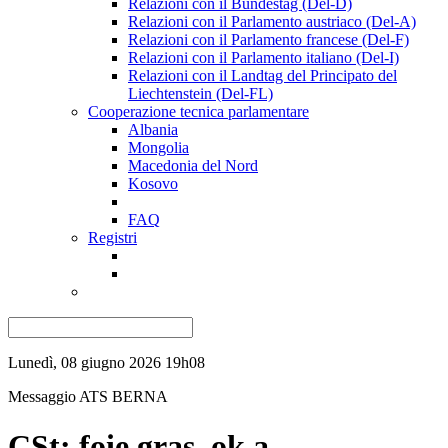
Relazioni con il Bundestag (Del-D)
Relazioni con il Parlamento austriaco (Del-A)
Relazioni con il Parlamento francese (Del-F)
Relazioni con il Parlamento italiano (Del-I)
Relazioni con il Landtag del Principato del
Liechtenstein (Del-FL)
Cooperazione tecnica parlamentare
Albania
Mongolia
Macedonia del Nord
Kosovo
FAQ
Registri
Lunedì, 08 giugno 2026 19h08
Messaggio ATS
BERNA
CSt: foie gras, ok a