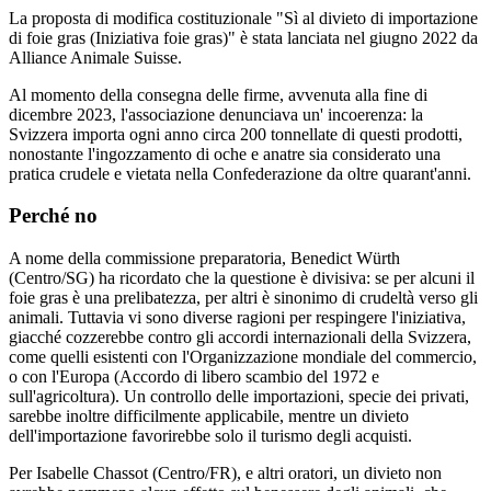
La proposta di modifica costituzionale "Sì al divieto di importazione
di foie gras (Iniziativa foie gras)" è stata lanciata nel giugno 2022 da
Alliance Animale Suisse.
Al momento della consegna delle firme, avvenuta alla fine di
dicembre 2023, l'associazione denunciava un' incoerenza: la
Svizzera importa ogni anno circa 200 tonnellate di questi prodotti,
nonostante l'ingozzamento di oche e anatre sia considerato una
pratica crudele e vietata nella Confederazione da oltre quarant'anni.
Perché no
A nome della commissione preparatoria, Benedict Würth
(Centro/SG) ha ricordato che la questione è divisiva: se per alcuni il
foie gras è una prelibatezza, per altri è sinonimo di crudeltà verso gli
animali. Tuttavia vi sono diverse ragioni per respingere l'iniziativa,
giacché cozzerebbe contro gli accordi internazionali della Svizzera,
come quelli esistenti con l'Organizzazione mondiale del commercio,
o con l'Europa (Accordo di libero scambio del 1972 e
sull'agricoltura). Un controllo delle importazioni, specie dei privati,
sarebbe inoltre difficilmente applicabile, mentre un divieto
dell'importazione favorirebbe solo il turismo degli acquisti.
Per Isabelle Chassot (Centro/FR), e altri oratori, un divieto non