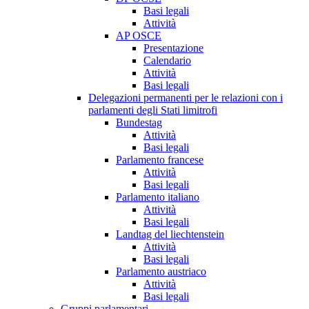
Basi legali
Attività
AP OSCE
Presentazione
Calendario
Attività
Basi legali
Delegazioni permanenti per le relazioni con i
parlamenti degli Stati limitrofi
Bundestag
Attività
Basi legali
Parlamento francese
Attività
Basi legali
Parlamento italiano
Attività
Basi legali
Landtag del liechtenstein
Attività
Basi legali
Parlamento austriaco
Attività
Basi legali
Gruppi parlamentari