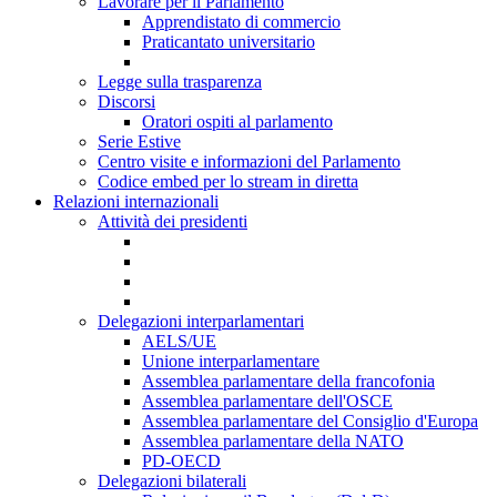
Lavorare per il Parlamento
Apprendistato di commercio
Praticantato universitario
Legge sulla trasparenza
Discorsi
Oratori ospiti al parlamento
Serie Estive
Centro visite e informazioni del Parlamento
Codice embed per lo stream in diretta
Relazioni internazionali
Attività dei presidenti
Delegazioni interparlamentari
AELS/UE
Unione interparlamentare
Assemblea parlamentare della francofonia
Assemblea parlamentare dell'OSCE
Assemblea parlamentare del Consiglio d'Europa
Assemblea parlamentare della NATO
PD-OECD
Delegazioni bilaterali