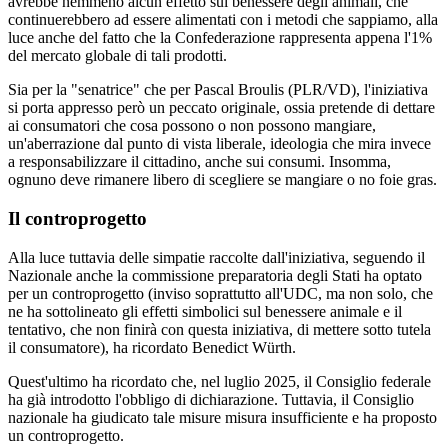
avrebbe nemmeno alcun effetto sul benessere degli animali, che
continuerebbero ad essere alimentati con i metodi che sappiamo, alla
luce anche del fatto che la Confederazione rappresenta appena l'1%
del mercato globale di tali prodotti.
Sia per la "senatrice" che per Pascal Broulis (PLR/VD), l'iniziativa
si porta appresso però un peccato originale, ossia pretende di dettare
ai consumatori che cosa possono o non possono mangiare,
un'aberrazione dal punto di vista liberale, ideologia che mira invece
a responsabilizzare il cittadino, anche sui consumi. Insomma,
ognuno deve rimanere libero di scegliere se mangiare o no foie gras.
Il controprogetto
Alla luce tuttavia delle simpatie raccolte dall'iniziativa, seguendo il
Nazionale anche la commissione preparatoria degli Stati ha optato
per un controprogetto (inviso soprattutto all'UDC, ma non solo, che
ne ha sottolineato gli effetti simbolici sul benessere animale e il
tentativo, che non finirà con questa iniziativa, di mettere sotto tutela
il consumatore), ha ricordato Benedict Würth.
Quest'ultimo ha ricordato che, nel luglio 2025, il Consiglio federale
ha già introdotto l'obbligo di dichiarazione. Tuttavia, il Consiglio
nazionale ha giudicato tale misure misura insufficiente e ha proposto
un controprogetto.