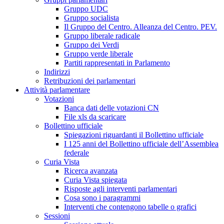
Gruppo UDC
Gruppo socialista
Il Gruppo del Centro. Alleanza del Centro. PEV.
Gruppo liberale radicale
Gruppo dei Verdi
Gruppo verde liberale
Partiti rappresentati in Parlamento
Indirizzi
Retribuzioni dei parlamentari
Attività parlamentare
Votazioni
Banca dati delle votazioni CN
File xls da scaricare
Bollettino ufficiale
Spiegazioni riguardanti il Bollettino ufficiale
I 125 anni del Bollettino ufficiale dell’Assemblea
federale
Curia Vista
Ricerca avanzata
Curia Vista spiegata
Risposte agli interventi parlamentari
Cosa sono i paragrammi
Interventi che contengono tabelle o grafici
Sessioni