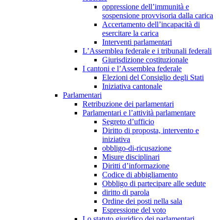
oppressione dell’immunità e
sospensione provvisoria dalla carica
Accertamento dell’incapacità di
esercitare la carica
Interventi parlamentari
L’Assemblea federale e i tribunali federali
Giurisdizione costituzionale
I cantoni e l’Assemblea federale
Elezioni del Consiglio degli Stati
Iniziativa cantonale
Parlamentari
Retribuzione dei parlamentari
Parlamentari e l’attività parlamentare
Segreto d’ufficio
Diritto di proposta, intervento e
iniziativa
obbligo-di-ricusazione
Misure disciplinari
Diritti d’informazione
Codice di abbigliamento
Obbligo di partecipare alle sedute
diritto di parola
Ordine dei posti nella sala
Espressione del voto
Lo statuto giuridico dei parlamentari