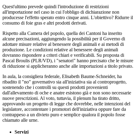
Quest'ultimo prevede quindi l'introduzione di restrizioni
all'importazione nel caso in cui l'obbligo di dichiarazione non
producesse l'effetto sperato entro cinque anni. L'obiettivo? Ridurre il
consumo di foie gras e altri prodotti derivati.
Rispetto alla Camera del popolo, quella dei Cantoni ha inserito
alcune precisazioni, aggiungendo la possibilità per il Governo di
adottare misure relative al benessere degli animali e ai metodi di
produzione. Le condizioni relative al benessere degli animali
dovranno rispondere a criteri chiari e verificabili. Su proposta di
Pascal Broulis (PLR/VD), i "senatori" hanno precisato che le misure
di riduzione si applicheranno anche alle importazioni a titolo privato.
In aula, la consigliera federale, Elisabeth Baume-Schneider, ha
ribadito il "no" governativo sia all'iniziativa sia al controprogetto,
sostenendo che i controlli su questi prodotti provenienti
dall'allevamento di oche e anatre esistono già e non sono necessarie
nuove prescrizioni. Al voto, tuttavia, il plenum ha tirato dritto,
approvando un progetto di legge che dovrebbe, nelle intenzioni del
legislatore, accontentare i promotori dell'iniziativa oppure fare da
contrappeso a un divieto puro e semplice qualora il popolo fosse
chiamato alle urne.
Servizi