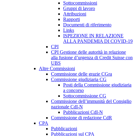
Sottocommissioni
Gruppi di lavoro
Attribuzioni
Rapporti
Documenti di riferimento
Links
ISPEZIONE IN RELAZIONE
ALLA PANDEMIA DI COVID-19
CPI
CPI Gestione delle autorità in relazione
alla fusione d’urgenza di Credit Suisse con
UBS
Altre Commissioni
Commissione delle grazie CGra
Commissione giudiziaria CG
Posti della Commissione giudiziaria
a concorso
Sottocommissione CG
Commissione dell’immunità del Consiglio
nazionale CdI-N
Pubblicazioni CdI-N
Commissione di redazione CdR
CPA
Pubblicazioni
Pubblicazioni sul CPA