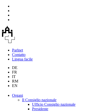
Parlnet
Contatto
Lingua facile
DE
FR
IT
RM
EN
Organi
Il Consiglio nazionale
Ufficio Consiglio nazionale
Presidente