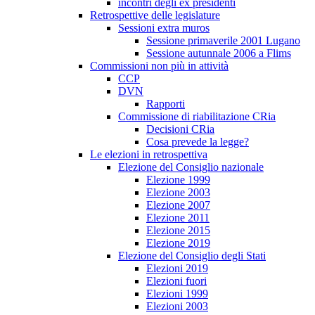
incontri degli ex presidenti
Retrospettive delle legislature
Sessioni extra muros
Sessione primaverile 2001 Lugano
Sessione autunnale 2006 a Flims
Commissioni non più in attività
CCP
DVN
Rapporti
Commissione di riabilitazione CRia
Decisioni CRia
Cosa prevede la legge?
Le elezioni in retrospettiva
Elezione del Consiglio nazionale
Elezione 1999
Elezione 2003
Elezione 2007
Elezione 2011
Elezione 2015
Elezione 2019
Elezione del Consiglio degli Stati
Elezioni 2019
Elezioni fuori
Elezioni 1999
Elezioni 2003