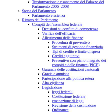
Trasformazione e risanamento del Palazzo del
Parlamento 2006–2008
Storia del Parlamento
Parlamento e scienza
Ritratto del Parlamento
Compiti dell’assemblea federale
Decisioni su conflitti di competenza
Verifica dell’efficacia
Allestimento delle finanze
Procedura di preventivo
Strumenti di gestione finanziaria
Tipi di credito e limite di spesa
Crediti aggiuntivi
Preventivo con piano integrato dei
compiti e delle finanze (PICF)
Garanzia delle costituzioni cantonali
Grazia e amnistia
Partecipazione alla politica estera
Alta vigilanza
Legislazione
leggi federali
Costituzione federale
emanazione di leggi
Revisione della costituzione
Ordinanze