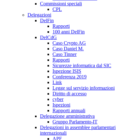
Commissioni speciali
CPL
Delegazioni
DelFin
Rapporti
100 anni DelFin
DelCdG
Caso Crypto AG
Caso Daniel M.
Caso Tinner
Rapporti
Sicurezze informatica dal SIC
Ispezione ISIS
Conferenza 2019
Link
Legge sul servizio informazioni
Diritto di accesso
cyber
Ispezioni
Rapporti annuali
Delegazione amministrativa
Gruppo Parlamento-IT
Delegazioni in assemblee parlamentari
internazionali
APF