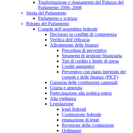
Trasformazione e risanamento del Palazzo del
Parlamento 2006–2008
Storia del Parlamento
Parlamento e scienza
Ritratto del Parlamento
Compiti dell’assemblea federale
Decisioni su conflitti di competenza
Verifica dell’efficacia
Allestimento delle finanze
Procedura di preventivo
Strumenti di gestione finanziaria
Tipi di credito e limite di spesa
Crediti aggiuntivi
Preventivo con piano integrato dei
compiti e delle finanze (PICF)
Garanzia delle costituzioni cantonali
Grazia e amnistia
Partecipazione alla politica estera
Alta vigilanza
Legislazione
leggi federali
Costituzione federale
emanazione di leggi
Revisione della costituzione
Ordinanze