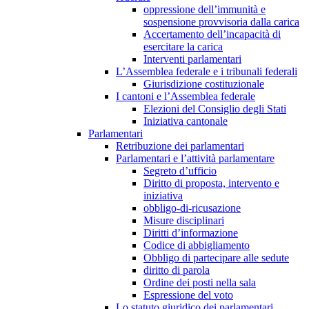
oppressione dell’immunità e
sospensione provvisoria dalla carica
Accertamento dell’incapacità di
esercitare la carica
Interventi parlamentari
L’Assemblea federale e i tribunali federali
Giurisdizione costituzionale
I cantoni e l’Assemblea federale
Elezioni del Consiglio degli Stati
Iniziativa cantonale
Parlamentari
Retribuzione dei parlamentari
Parlamentari e l’attività parlamentare
Segreto d’ufficio
Diritto di proposta, intervento e
iniziativa
obbligo-di-ricusazione
Misure disciplinari
Diritti d’informazione
Codice di abbigliamento
Obbligo di partecipare alle sedute
diritto di parola
Ordine dei posti nella sala
Espressione del voto
Lo statuto giuridico dei parlamentari