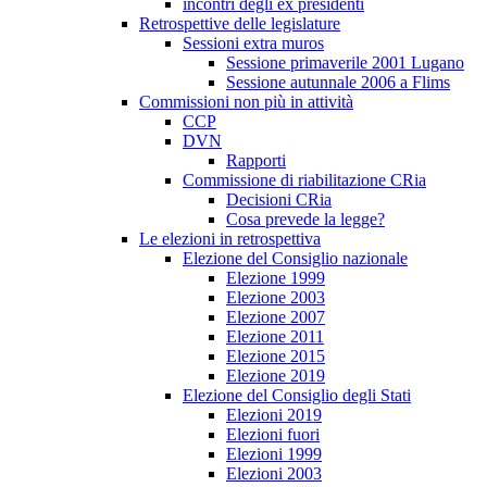
incontri degli ex presidenti
Retrospettive delle legislature
Sessioni extra muros
Sessione primaverile 2001 Lugano
Sessione autunnale 2006 a Flims
Commissioni non più in attività
CCP
DVN
Rapporti
Commissione di riabilitazione CRia
Decisioni CRia
Cosa prevede la legge?
Le elezioni in retrospettiva
Elezione del Consiglio nazionale
Elezione 1999
Elezione 2003
Elezione 2007
Elezione 2011
Elezione 2015
Elezione 2019
Elezione del Consiglio degli Stati
Elezioni 2019
Elezioni fuori
Elezioni 1999
Elezioni 2003