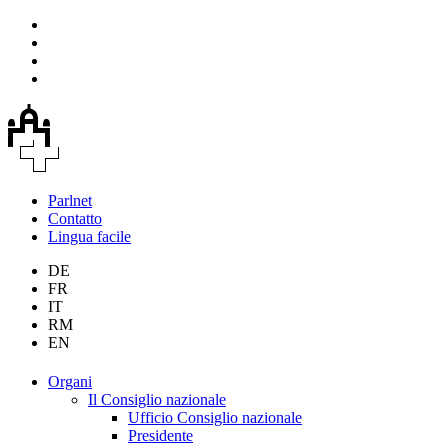
Parlnet
Contatto
Lingua facile
DE
FR
IT
RM
EN
Organi
Il Consiglio nazionale
Ufficio Consiglio nazionale
Presidente