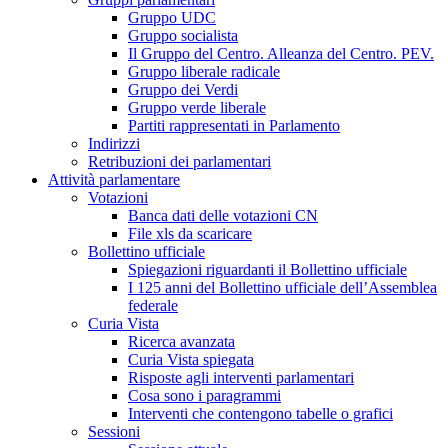
Gruppo UDC
Gruppo socialista
Il Gruppo del Centro. Alleanza del Centro. PEV.
Gruppo liberale radicale
Gruppo dei Verdi
Gruppo verde liberale
Partiti rappresentati in Parlamento
Indirizzi
Retribuzioni dei parlamentari
Attività parlamentare
Votazioni
Banca dati delle votazioni CN
File xls da scaricare
Bollettino ufficiale
Spiegazioni riguardanti il Bollettino ufficiale
I 125 anni del Bollettino ufficiale dell’Assemblea
federale
Curia Vista
Ricerca avanzata
Curia Vista spiegata
Risposte agli interventi parlamentari
Cosa sono i paragrammi
Interventi che contengono tabelle o grafici
Sessioni