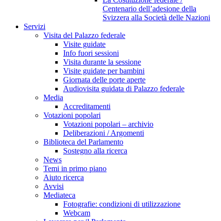
Centenario dell’adesione della
Svizzera alla Società delle Nazioni
Servizi
Visita del Palazzo federale
Visite guidate
Info fuori sessioni
Visita durante la sessione
Visite guidate per bambini
Giornata delle porte aperte
Audiovisita guidata di Palazzo federale
Media
Accreditamenti
Votazioni popolari
Votazioni popolari – archivio
Deliberazioni / Argomenti
Biblioteca del Parlamento
Sostegno alla ricerca
News
Temi in primo piano
Aiuto ricerca
Avvisi
Mediateca
Fotografie: condizioni di utilizzazione
Webcam