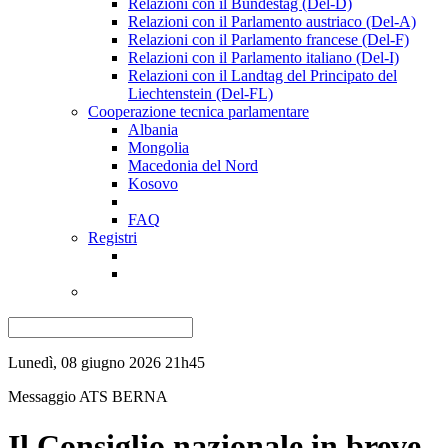
Relazioni con il Bundestag (Del-D)
Relazioni con il Parlamento austriaco (Del-A)
Relazioni con il Parlamento francese (Del-F)
Relazioni con il Parlamento italiano (Del-I)
Relazioni con il Landtag del Principato del
Liechtenstein (Del-FL)
Cooperazione tecnica parlamentare
Albania
Mongolia
Macedonia del Nord
Kosovo
FAQ
Registri
Lunedì, 08 giugno 2026 21h45
Messaggio ATS
BERNA
Il Consiglio nazionale in breve