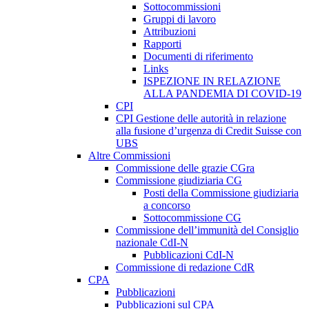
Sottocommissioni
Gruppi di lavoro
Attribuzioni
Rapporti
Documenti di riferimento
Links
ISPEZIONE IN RELAZIONE
ALLA PANDEMIA DI COVID-19
CPI
CPI Gestione delle autorità in relazione
alla fusione d’urgenza di Credit Suisse con
UBS
Altre Commissioni
Commissione delle grazie CGra
Commissione giudiziaria CG
Posti della Commissione giudiziaria
a concorso
Sottocommissione CG
Commissione dell’immunità del Consiglio
nazionale CdI-N
Pubblicazioni CdI-N
Commissione di redazione CdR
CPA
Pubblicazioni
Pubblicazioni sul CPA