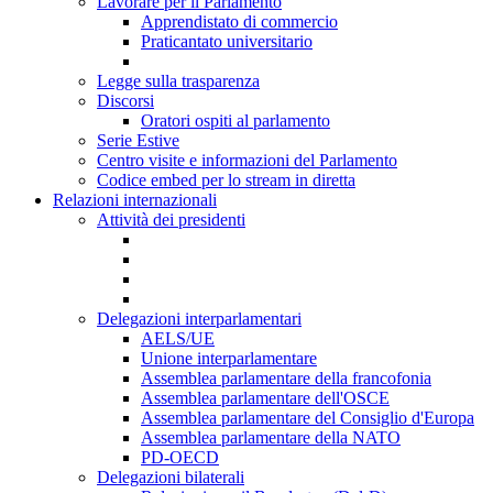
Lavorare per il Parlamento
Apprendistato di commercio
Praticantato universitario
Legge sulla trasparenza
Discorsi
Oratori ospiti al parlamento
Serie Estive
Centro visite e informazioni del Parlamento
Codice embed per lo stream in diretta
Relazioni internazionali
Attività dei presidenti
Delegazioni interparlamentari
AELS/UE
Unione interparlamentare
Assemblea parlamentare della francofonia
Assemblea parlamentare dell'OSCE
Assemblea parlamentare del Consiglio d'Europa
Assemblea parlamentare della NATO
PD-OECD
Delegazioni bilaterali