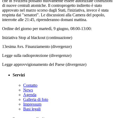
che in Svizzera possano nuovamente essere autorizzate costruzioni
di nuove centrali atomiche. Il controprogetto indiretto è stato
approvato nel marzo scorso dagli Stati, l'iniziativa, invece è stata
respinta dai "senatori". Le discussioni alla Camera del popolo,
interrotte alle 21:45, riprenderanno domani mattina.
Ordine del giorno per martedì, 9 giugno, 08:00-13:00:
Iniziativa Stop al blackout (continuazione)
13esima Avs. Finanziamento (divergenze)
Legge sulla radioprotezione (divergernze)
Legge approvvigionamento del Paese (divergenze)
Servizi
Contatto
News
Agenda
Galleria di foto
Impressum
Basi legali