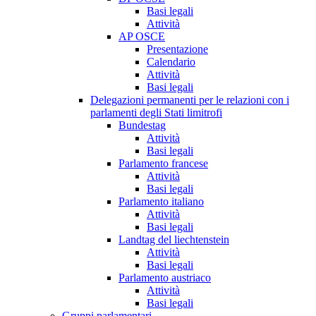
Basi legali
Attività
AP OSCE
Presentazione
Calendario
Attività
Basi legali
Delegazioni permanenti per le relazioni con i
parlamenti degli Stati limitrofi
Bundestag
Attività
Basi legali
Parlamento francese
Attività
Basi legali
Parlamento italiano
Attività
Basi legali
Landtag del liechtenstein
Attività
Basi legali
Parlamento austriaco
Attività
Basi legali
Gruppi parlamentari