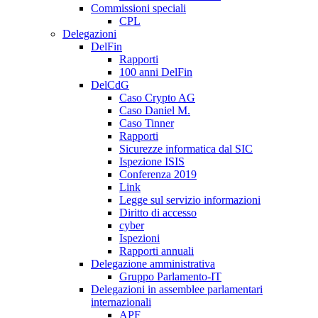
Commissioni speciali
CPL
Delegazioni
DelFin
Rapporti
100 anni DelFin
DelCdG
Caso Crypto AG
Caso Daniel M.
Caso Tinner
Rapporti
Sicurezze informatica dal SIC
Ispezione ISIS
Conferenza 2019
Link
Legge sul servizio informazioni
Diritto di accesso
cyber
Ispezioni
Rapporti annuali
Delegazione amministrativa
Gruppo Parlamento-IT
Delegazioni in assemblee parlamentari
internazionali
APF