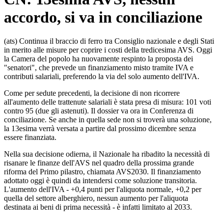
accordo, si va in conciliazione
(ats) Continua il braccio di ferro tra Consiglio nazionale e degli Stati
in merito alle misure per coprire i costi della tredicesima AVS. Oggi
la Camera del popolo ha nuovamente respinto la proposta dei
"senatori", che prevede un finanziamento misto tramite IVA e
contributi salariali, preferendo la via del solo aumento dell'IVA.
Come per sedute precedenti, la decisione di non ricorrere
all'aumento delle trattenute salariali è stata presa di misura: 101 voti
contro 95 (due gli astenuti). Il dossier va ora in Conferenza di
conciliazione. Se anche in quella sede non si troverà una soluzione,
la 13esima verrà versata a partire dal prossimo dicembre senza
essere finanziata.
Nella sua decisione odierna, il Nazionale ha ribadito la necessità di
risanare le finanze dell'AVS nel quadro della prossima grande
riforma del Primo pilastro, chiamata AVS2030. Il finanziamento
adottato oggi è quindi da intendersi come soluzione transitoria.
L'aumento dell'IVA - +0,4 punti per l'aliquota normale, +0,2 per
quella del settore alberghiero, nessun aumento per l'aliquota
destinata ai beni di prima necessità - è infatti limitato al 2033.