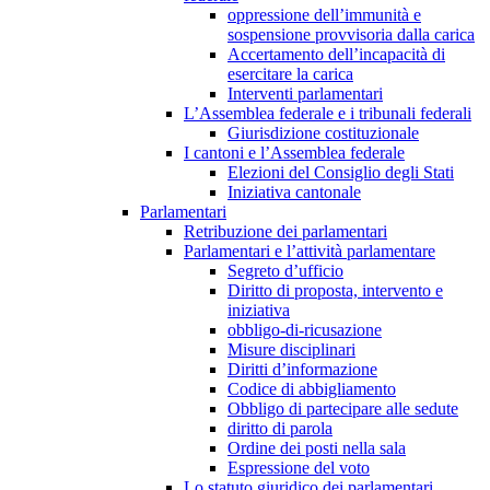
oppressione dell’immunità e
sospensione provvisoria dalla carica
Accertamento dell’incapacità di
esercitare la carica
Interventi parlamentari
L’Assemblea federale e i tribunali federali
Giurisdizione costituzionale
I cantoni e l’Assemblea federale
Elezioni del Consiglio degli Stati
Iniziativa cantonale
Parlamentari
Retribuzione dei parlamentari
Parlamentari e l’attività parlamentare
Segreto d’ufficio
Diritto di proposta, intervento e
iniziativa
obbligo-di-ricusazione
Misure disciplinari
Diritti d’informazione
Codice di abbigliamento
Obbligo di partecipare alle sedute
diritto di parola
Ordine dei posti nella sala
Espressione del voto
Lo statuto giuridico dei parlamentari