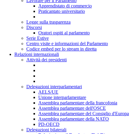
Lavorare per il Parlamento
Apprendistato di commercio
Praticantato universitario
Legge sulla trasparenza
Discorsi
Oratori ospiti al parlamento
Serie Estive
Centro visite e informazioni del Parlamento
Codice embed per lo stream in diretta
Relazioni internazionali
Attività dei presidenti
Delegazioni interparlamentari
AELS/UE
Unione interparlamentare
Assemblea parlamentare della francofonia
Assemblea parlamentare dell'OSCE
Assemblea parlamentare del Consiglio d'Europa
Assemblea parlamentare della NATO
PD-OECD
Delegazioni bilaterali