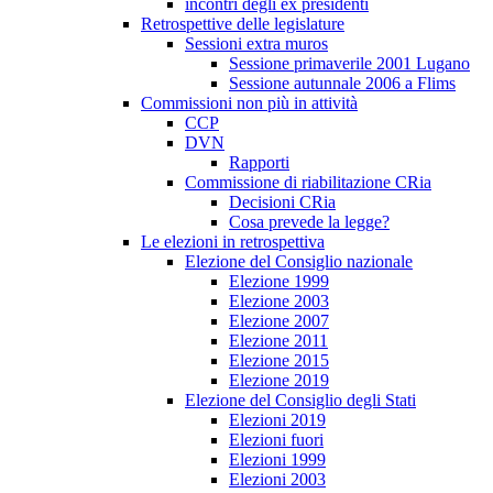
incontri degli ex presidenti
Retrospettive delle legislature
Sessioni extra muros
Sessione primaverile 2001 Lugano
Sessione autunnale 2006 a Flims
Commissioni non più in attività
CCP
DVN
Rapporti
Commissione di riabilitazione CRia
Decisioni CRia
Cosa prevede la legge?
Le elezioni in retrospettiva
Elezione del Consiglio nazionale
Elezione 1999
Elezione 2003
Elezione 2007
Elezione 2011
Elezione 2015
Elezione 2019
Elezione del Consiglio degli Stati
Elezioni 2019
Elezioni fuori
Elezioni 1999
Elezioni 2003