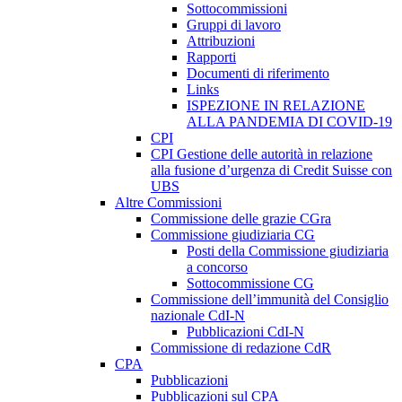
Sottocommissioni
Gruppi di lavoro
Attribuzioni
Rapporti
Documenti di riferimento
Links
ISPEZIONE IN RELAZIONE
ALLA PANDEMIA DI COVID-19
CPI
CPI Gestione delle autorità in relazione
alla fusione d’urgenza di Credit Suisse con
UBS
Altre Commissioni
Commissione delle grazie CGra
Commissione giudiziaria CG
Posti della Commissione giudiziaria
a concorso
Sottocommissione CG
Commissione dell’immunità del Consiglio
nazionale CdI-N
Pubblicazioni CdI-N
Commissione di redazione CdR
CPA
Pubblicazioni
Pubblicazioni sul CPA