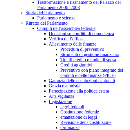
Trasformazione e risanamento del Palazzo del
Parlamento 2006–2008
Storia del Parlamento
Parlamento e scienza
Ritratto del Parlamento
Compiti dell’assemblea federale
Decisioni su conflitti di competenza
Verifica dell’efficacia
Allestimento delle finanze
Procedura di preventivo
Strumenti di gestione finanziaria
Tipi di credito e limite di spesa
Crediti aggiuntivi
Preventivo con piano integrato dei
compiti e delle finanze (PICF)
Garanzia delle costituzioni cantonali
Grazia e amnistia
Partecipazione alla politica estera
Alta vigilanza
Legislazione
leggi federali
Costituzione federale
emanazione di leggi
Revisione della costituzione
Ordinanze