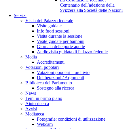
Centenario dell’adesione della
Svizzera alla Società delle Nazioni
Servizi
Visita del Palazzo federale
Visite guidate
Info fuori sessioni
Visita durante la sessione
Visite guidate per bambini
Giornata delle porte aperte
Audiovisita guidata di Palazzo federale
Media
Accreditamenti
Votazioni popolari
Votazioni popolari – archivio
Deliberazioni / Argomenti
Biblioteca del Parlamento
Sostegno alla ricerca
News
Temi in primo piano
Aiuto ricerca
Avvisi
Mediateca
Fotografie: condizioni di utilizzazione
Webcam