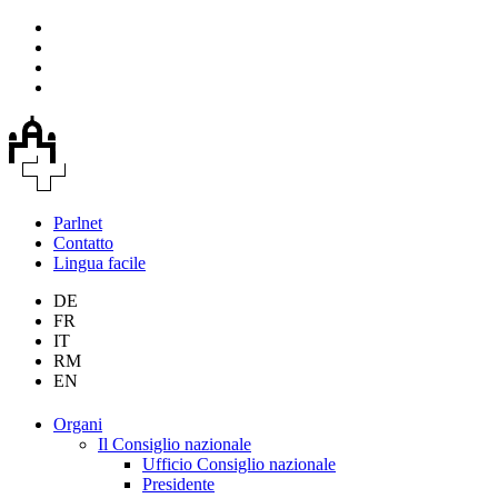
Parlnet
Contatto
Lingua facile
DE
FR
IT
RM
EN
Organi
Il Consiglio nazionale
Ufficio Consiglio nazionale
Presidente