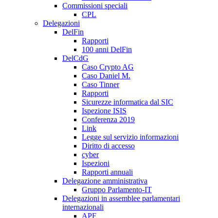
Commissioni speciali
CPL
Delegazioni
DelFin
Rapporti
100 anni DelFin
DelCdG
Caso Crypto AG
Caso Daniel M.
Caso Tinner
Rapporti
Sicurezze informatica dal SIC
Ispezione ISIS
Conferenza 2019
Link
Legge sul servizio informazioni
Diritto di accesso
cyber
Ispezioni
Rapporti annuali
Delegazione amministrativa
Gruppo Parlamento-IT
Delegazioni in assemblee parlamentari
internazionali
APF