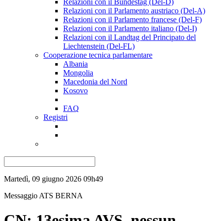
Relazioni con il Bundestag (Del-D)
Relazioni con il Parlamento austriaco (Del-A)
Relazioni con il Parlamento francese (Del-F)
Relazioni con il Parlamento italiano (Del-I)
Relazioni con il Landtag del Principato del
Liechtenstein (Del-FL)
Cooperazione tecnica parlamentare
Albania
Mongolia
Macedonia del Nord
Kosovo
FAQ
Registri
Martedì, 09 giugno 2026 09h49
Messaggio ATS
BERNA
CN: 13esima AVS, nessun