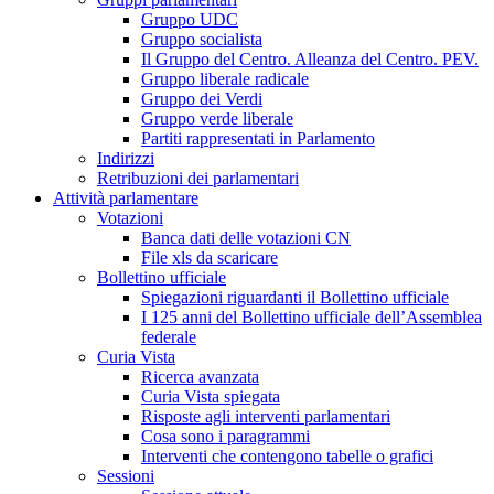
Gruppo UDC
Gruppo socialista
Il Gruppo del Centro. Alleanza del Centro. PEV.
Gruppo liberale radicale
Gruppo dei Verdi
Gruppo verde liberale
Partiti rappresentati in Parlamento
Indirizzi
Retribuzioni dei parlamentari
Attività parlamentare
Votazioni
Banca dati delle votazioni CN
File xls da scaricare
Bollettino ufficiale
Spiegazioni riguardanti il Bollettino ufficiale
I 125 anni del Bollettino ufficiale dell’Assemblea
federale
Curia Vista
Ricerca avanzata
Curia Vista spiegata
Risposte agli interventi parlamentari
Cosa sono i paragrammi
Interventi che contengono tabelle o grafici
Sessioni