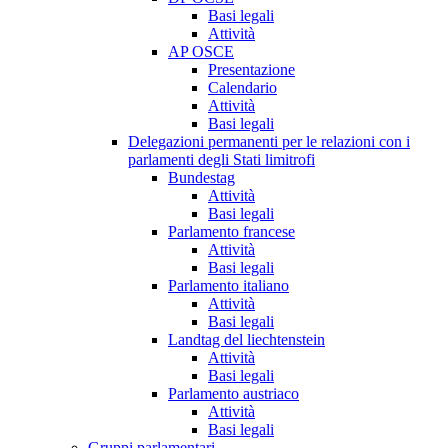
Basi legali
Attività
AP OSCE
Presentazione
Calendario
Attività
Basi legali
Delegazioni permanenti per le relazioni con i
parlamenti degli Stati limitrofi
Bundestag
Attività
Basi legali
Parlamento francese
Attività
Basi legali
Parlamento italiano
Attività
Basi legali
Landtag del liechtenstein
Attività
Basi legali
Parlamento austriaco
Attività
Basi legali
Gruppi parlamentari