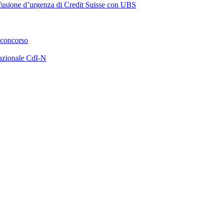
a fusione d’urgenza di Credit Suisse con UBS
 concorso
azionale CdI-N