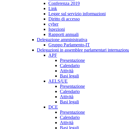
Conferenza 2019
Link
Legge sul servizio informazioni
Diritto di accesso
cyber
Ispezioni
Rapporti annuali
Delegazione amministrativa
Gruppo Parlamento-IT
Delegazioni in assemblee parlamentari internaziona
APF
Presentazione
Calendario
Attività
Basi legali
AELS/UE
Presentazione
Calendario
Attività
Basi legali
DCE
Presentazione
Calendario
Attività
Basi legali