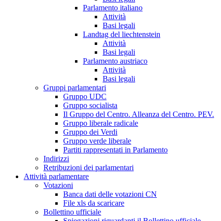
Parlamento italiano
Attività
Basi legali
Landtag del liechtenstein
Attività
Basi legali
Parlamento austriaco
Attività
Basi legali
Gruppi parlamentari
Gruppo UDC
Gruppo socialista
Il Gruppo del Centro. Alleanza del Centro. PEV.
Gruppo liberale radicale
Gruppo dei Verdi
Gruppo verde liberale
Partiti rappresentati in Parlamento
Indirizzi
Retribuzioni dei parlamentari
Attività parlamentare
Votazioni
Banca dati delle votazioni CN
File xls da scaricare
Bollettino ufficiale
Spiegazioni riguardanti il Bollettino ufficiale