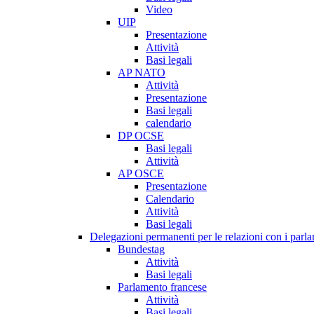
Video
UIP
Presentazione
Attività
Basi legali
AP NATO
Attività
Presentazione
Basi legali
calendario
DP OCSE
Basi legali
Attività
AP OSCE
Presentazione
Calendario
Attività
Basi legali
Delegazioni permanenti per le relazioni con i parlam
Bundestag
Attività
Basi legali
Parlamento francese
Attività
Basi legali