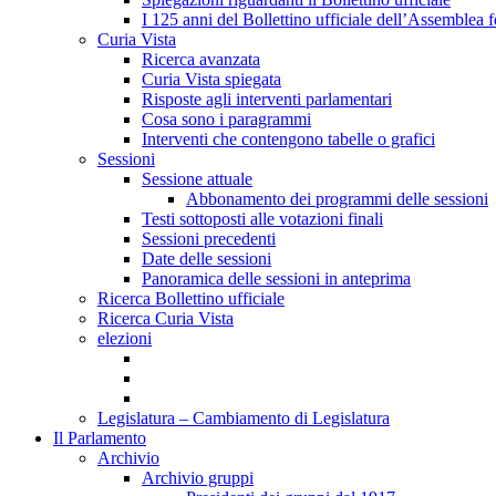
I 125 anni del Bollettino ufficiale dell’Assemblea f
Curia Vista
Ricerca avanzata
Curia Vista spiegata
Risposte agli interventi parlamentari
Cosa sono i paragrammi
Interventi che contengono tabelle o grafici
Sessioni
Sessione attuale
Abbonamento dei programmi delle sessioni
Testi sottoposti alle votazioni finali
Sessioni precedenti
Date delle sessioni
Panoramica delle sessioni in anteprima
Ricerca Bollettino ufficiale
Ricerca Curia Vista
elezioni
Legislatura – Cambiamento di Legislatura
Il Parlamento
Archivio
Archivio gruppi