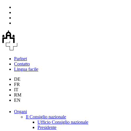
Parlnet
Contatto
Lingua facile
DE
FR
IT
RM
EN
Organi
Il Consiglio nazionale
Ufficio Consiglio nazionale
Presidente