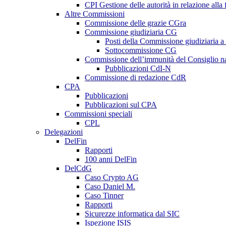
CPI Gestione delle autorità in relazione all
Altre Commissioni
Commissione delle grazie CGra
Commissione giudiziaria CG
Posti della Commissione giudiziaria a
Sottocommissione CG
Commissione dell’immunità del Consiglio n
Pubblicazioni CdI-N
Commissione di redazione CdR
CPA
Pubblicazioni
Pubblicazioni sul CPA
Commissioni speciali
CPL
Delegazioni
DelFin
Rapporti
100 anni DelFin
DelCdG
Caso Crypto AG
Caso Daniel M.
Caso Tinner
Rapporti
Sicurezze informatica dal SIC
Ispezione ISIS