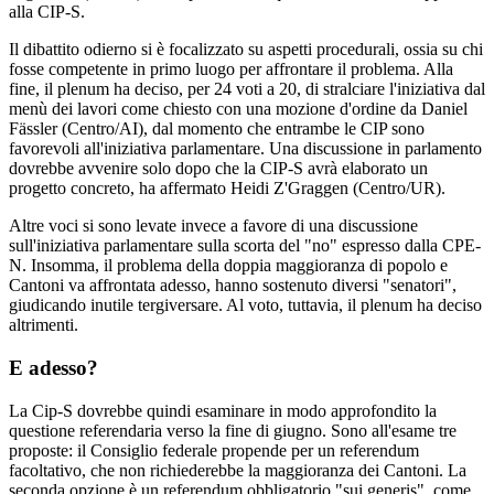
alla CIP-S.
Il dibattito odierno si è focalizzato su aspetti procedurali, ossia su chi
fosse competente in primo luogo per affrontare il problema. Alla
fine, il plenum ha deciso, per 24 voti a 20, di stralciare l'iniziativa dal
menù dei lavori come chiesto con una mozione d'ordine da Daniel
Fässler (Centro/AI), dal momento che entrambe le CIP sono
favorevoli all'iniziativa parlamentare. Una discussione in parlamento
dovrebbe avvenire solo dopo che la CIP-S avrà elaborato un
progetto concreto, ha affermato Heidi Z'Graggen (Centro/UR).
Altre voci si sono levate invece a favore di una discussione
sull'iniziativa parlamentare sulla scorta del "no" espresso dalla CPE-
N. Insomma, il problema della doppia maggioranza di popolo e
Cantoni va affrontata adesso, hanno sostenuto diversi "senatori",
giudicando inutile tergiversare. Al voto, tuttavia, il plenum ha deciso
altrimenti.
E adesso?
La Cip-S dovrebbe quindi esaminare in modo approfondito la
questione referendaria verso la fine di giugno. Sono all'esame tre
proposte: il Consiglio federale propende per un referendum
facoltativo, che non richiederebbe la maggioranza dei Cantoni. La
seconda opzione è un referendum obbligatorio "sui generis", come