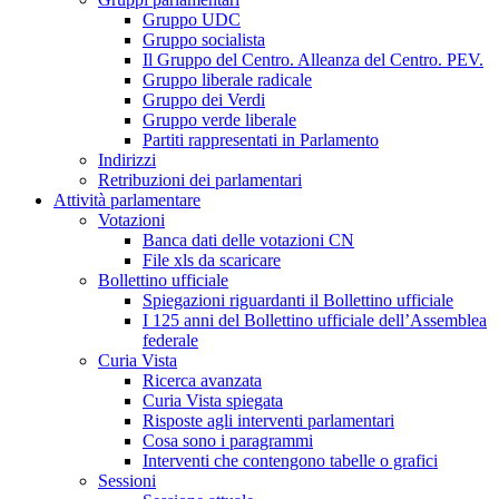
Gruppo UDC
Gruppo socialista
Il Gruppo del Centro. Alleanza del Centro. PEV.
Gruppo liberale radicale
Gruppo dei Verdi
Gruppo verde liberale
Partiti rappresentati in Parlamento
Indirizzi
Retribuzioni dei parlamentari
Attività parlamentare
Votazioni
Banca dati delle votazioni CN
File xls da scaricare
Bollettino ufficiale
Spiegazioni riguardanti il Bollettino ufficiale
I 125 anni del Bollettino ufficiale dell’Assemblea
federale
Curia Vista
Ricerca avanzata
Curia Vista spiegata
Risposte agli interventi parlamentari
Cosa sono i paragrammi
Interventi che contengono tabelle o grafici
Sessioni