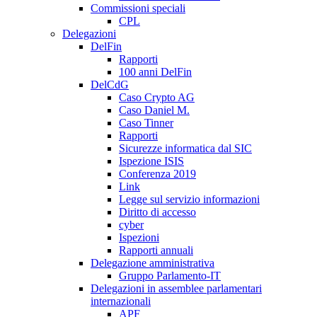
Commissioni speciali
CPL
Delegazioni
DelFin
Rapporti
100 anni DelFin
DelCdG
Caso Crypto AG
Caso Daniel M.
Caso Tinner
Rapporti
Sicurezze informatica dal SIC
Ispezione ISIS
Conferenza 2019
Link
Legge sul servizio informazioni
Diritto di accesso
cyber
Ispezioni
Rapporti annuali
Delegazione amministrativa
Gruppo Parlamento-IT
Delegazioni in assemblee parlamentari
internazionali
APF