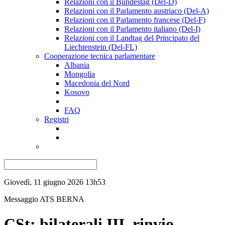
Relazioni con il Bundestag (Del-D)
Relazioni con il Parlamento austriaco (Del-A)
Relazioni con il Parlamento francese (Del-F)
Relazioni con il Parlamento italiano (Del-I)
Relazioni con il Landtag del Principato del
Liechtenstein (Del-FL)
Cooperazione tecnica parlamentare
Albania
Mongolia
Macedonia del Nord
Kosovo
FAQ
Registri
Giovedì, 11 giugno 2026 13h53
Messaggio ATS
BERNA
CSt: bilaterali III, rinvio