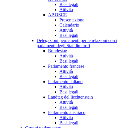
Basi legali
Attività
AP OSCE
Presentazione
Calendario
Attività
Basi legali
Delegazioni permanenti per le relazioni con i
parlamenti degli Stati limitrofi
Bundestag
Attività
Basi legali
Parlamento francese
Attività
Basi legali
Parlamento italiano
Attività
Basi legali
Landtag del liechtenstein
Attività
Basi legali
Parlamento austriaco
Attività
Basi legali
Gruppi parlamentari