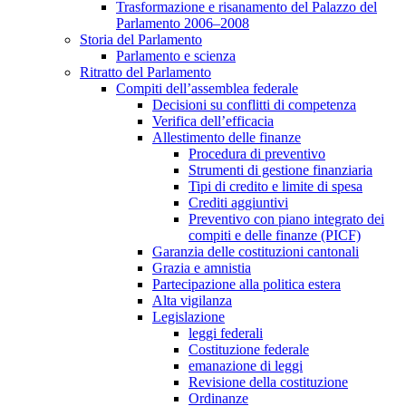
Trasformazione e risanamento del Palazzo del
Parlamento 2006–2008
Storia del Parlamento
Parlamento e scienza
Ritratto del Parlamento
Compiti dell’assemblea federale
Decisioni su conflitti di competenza
Verifica dell’efficacia
Allestimento delle finanze
Procedura di preventivo
Strumenti di gestione finanziaria
Tipi di credito e limite di spesa
Crediti aggiuntivi
Preventivo con piano integrato dei
compiti e delle finanze (PICF)
Garanzia delle costituzioni cantonali
Grazia e amnistia
Partecipazione alla politica estera
Alta vigilanza
Legislazione
leggi federali
Costituzione federale
emanazione di leggi
Revisione della costituzione
Ordinanze