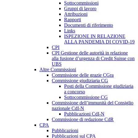
Sottocommissioni
Gruppi di lavoro
Attribuzioni
Rapporti
Documenti di riferimento
Links
ISPEZIONE IN RELAZIONE
ALLA PANDEMIA DI COVID-19
CPI
CPI Gestione delle autorità in relazione
alla fusione d’urgenza di Credit Suisse con
UBS
Altre Commissioni
Commissione delle grazie CGra
Commissione giudiziaria CG
Posti della Commissione giudiziaria
a concorso
Sottocommissione CG
Commissione dell’immunità del Consiglio
nazionale CdI-N
Pubblicazioni CdI-N
Commissione di redazione CdR
CPA
Pubblicazioni
Pubblicazioni sul CPA