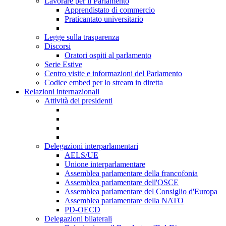
Lavorare per il Parlamento
Apprendistato di commercio
Praticantato universitario
Legge sulla trasparenza
Discorsi
Oratori ospiti al parlamento
Serie Estive
Centro visite e informazioni del Parlamento
Codice embed per lo stream in diretta
Relazioni internazionali
Attività dei presidenti
Delegazioni interparlamentari
AELS/UE
Unione interparlamentare
Assemblea parlamentare della francofonia
Assemblea parlamentare dell'OSCE
Assemblea parlamentare del Consiglio d'Europa
Assemblea parlamentare della NATO
PD-OECD
Delegazioni bilaterali