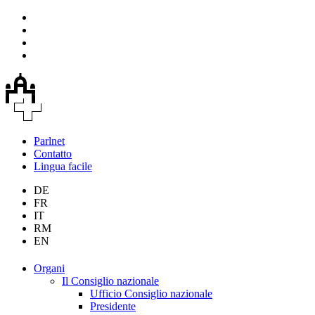
Parlnet
Contatto
Lingua facile
DE
FR
IT
RM
EN
Organi
Il Consiglio nazionale
Ufficio Consiglio nazionale
Presidente