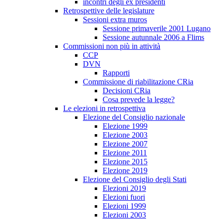
incontri degli ex presidenti
Retrospettive delle legislature
Sessioni extra muros
Sessione primaverile 2001 Lugano
Sessione autunnale 2006 a Flims
Commissioni non più in attività
CCP
DVN
Rapporti
Commissione di riabilitazione CRia
Decisioni CRia
Cosa prevede la legge?
Le elezioni in retrospettiva
Elezione del Consiglio nazionale
Elezione 1999
Elezione 2003
Elezione 2007
Elezione 2011
Elezione 2015
Elezione 2019
Elezione del Consiglio degli Stati
Elezioni 2019
Elezioni fuori
Elezioni 1999
Elezioni 2003