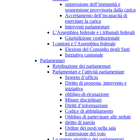
oppressione dell’immunità e
sospensione provvisoria dalla carica
Accertamento dell’incapacità di
esercitare la carica
Interventi parlamentari
L’Assemblea federale e i tribunali federali
Giurisdizione costituzionale
I cantoni e l’Assemblea federale
Elezioni del Consiglio degli Stati
Iniziativa cantonale
Parlamentari
Retribuzione dei parlamentari
Parlamentari e l’attività parlamentare
Segreto d’ufficio
Diritto di proposta, intervento e
iniziativa
obbligo-di-ricusazione
Misure disciplinari
Diritti d’informazione
Codice di abbigliamento
Obbligo di partecipare alle sedute
diritto di parola
Ordine dei posti nella sala
Espressione del voto
Lo statuto giuridico dei parlamentari