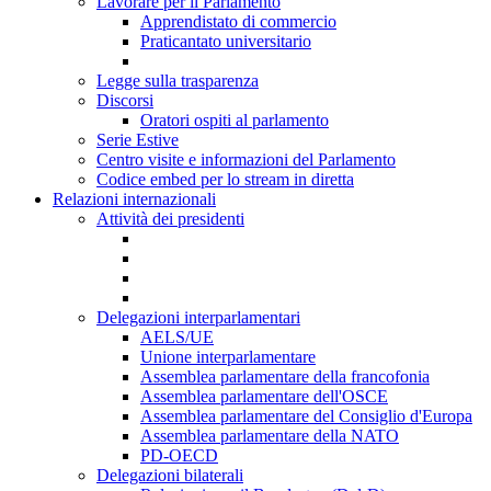
Lavorare per il Parlamento
Apprendistato di commercio
Praticantato universitario
Legge sulla trasparenza
Discorsi
Oratori ospiti al parlamento
Serie Estive
Centro visite e informazioni del Parlamento
Codice embed per lo stream in diretta
Relazioni internazionali
Attività dei presidenti
Delegazioni interparlamentari
AELS/UE
Unione interparlamentare
Assemblea parlamentare della francofonia
Assemblea parlamentare dell'OSCE
Assemblea parlamentare del Consiglio d'Europa
Assemblea parlamentare della NATO
PD-OECD
Delegazioni bilaterali