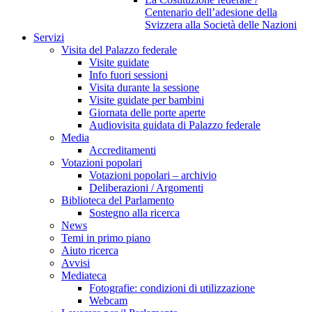
Centenario dell’adesione della
Svizzera alla Società delle Nazioni
Servizi
Visita del Palazzo federale
Visite guidate
Info fuori sessioni
Visita durante la sessione
Visite guidate per bambini
Giornata delle porte aperte
Audiovisita guidata di Palazzo federale
Media
Accreditamenti
Votazioni popolari
Votazioni popolari – archivio
Deliberazioni / Argomenti
Biblioteca del Parlamento
Sostegno alla ricerca
News
Temi in primo piano
Aiuto ricerca
Avvisi
Mediateca
Fotografie: condizioni di utilizzazione
Webcam