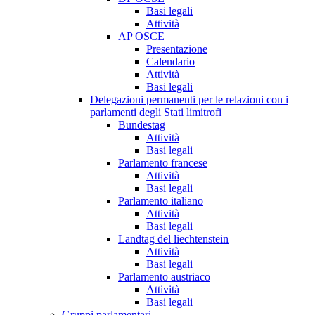
Basi legali
Attività
AP OSCE
Presentazione
Calendario
Attività
Basi legali
Delegazioni permanenti per le relazioni con i
parlamenti degli Stati limitrofi
Bundestag
Attività
Basi legali
Parlamento francese
Attività
Basi legali
Parlamento italiano
Attività
Basi legali
Landtag del liechtenstein
Attività
Basi legali
Parlamento austriaco
Attività
Basi legali
Gruppi parlamentari