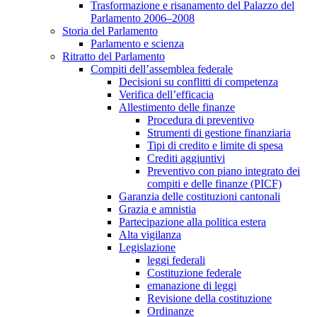
Trasformazione e risanamento del Palazzo del
Parlamento 2006–2008
Storia del Parlamento
Parlamento e scienza
Ritratto del Parlamento
Compiti dell’assemblea federale
Decisioni su conflitti di competenza
Verifica dell’efficacia
Allestimento delle finanze
Procedura di preventivo
Strumenti di gestione finanziaria
Tipi di credito e limite di spesa
Crediti aggiuntivi
Preventivo con piano integrato dei
compiti e delle finanze (PICF)
Garanzia delle costituzioni cantonali
Grazia e amnistia
Partecipazione alla politica estera
Alta vigilanza
Legislazione
leggi federali
Costituzione federale
emanazione di leggi
Revisione della costituzione
Ordinanze