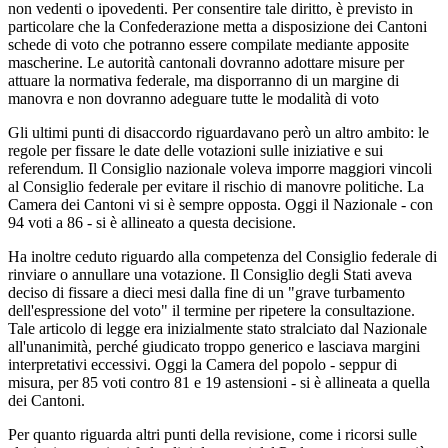
non vedenti o ipovedenti. Per consentire tale diritto, è previsto in
particolare che la Confederazione metta a disposizione dei Cantoni
schede di voto che potranno essere compilate mediante apposite
mascherine. Le autorità cantonali dovranno adottare misure per
attuare la normativa federale, ma disporranno di un margine di
manovra e non dovranno adeguare tutte le modalità di voto
Gli ultimi punti di disaccordo riguardavano però un altro ambito: le
regole per fissare le date delle votazioni sulle iniziative e sui
referendum. Il Consiglio nazionale voleva imporre maggiori vincoli
al Consiglio federale per evitare il rischio di manovre politiche. La
Camera dei Cantoni vi si è sempre opposta. Oggi il Nazionale - con
94 voti a 86 - si è allineato a questa decisione.
Ha inoltre ceduto riguardo alla competenza del Consiglio federale di
rinviare o annullare una votazione. Il Consiglio degli Stati aveva
deciso di fissare a dieci mesi dalla fine di un "grave turbamento
dell'espressione del voto" il termine per ripetere la consultazione.
Tale articolo di legge era inizialmente stato stralciato dal Nazionale
all'unanimità, perché giudicato troppo generico e lasciava margini
interpretativi eccessivi. Oggi la Camera del popolo - seppur di
misura, per 85 voti contro 81 e 19 astensioni - si è allineata a quella
dei Cantoni.
Per quanto riguarda altri punti della revisione, come i ricorsi sulle