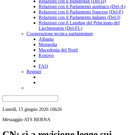
Relazioni con il Bundestag (Del-D)
Relazioni con il Parlamento austriaco (Del-A)
Relazioni con il Parlamento francese (Del-F)
Relazioni con il Parlamento italiano (Del-I)
Relazioni con il Landtag del Principato del
Liechtenstein (Del-FL)
Cooperazione tecnica parlamentare
Albania
Mongolia
Macedonia del Nord
Kosovo
FAQ
Registri
Lunedì, 15 giugno 2026 16h26
Messaggio ATS
BERNA
CN: sì a revisione legge sui