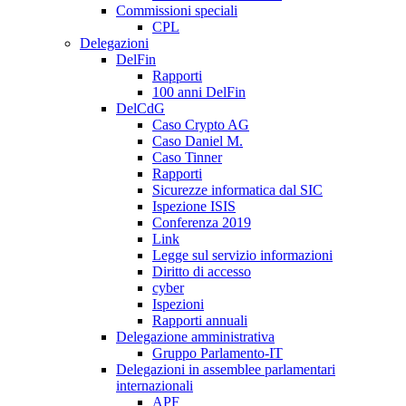
Commissioni speciali
CPL
Delegazioni
DelFin
Rapporti
100 anni DelFin
DelCdG
Caso Crypto AG
Caso Daniel M.
Caso Tinner
Rapporti
Sicurezze informatica dal SIC
Ispezione ISIS
Conferenza 2019
Link
Legge sul servizio informazioni
Diritto di accesso
cyber
Ispezioni
Rapporti annuali
Delegazione amministrativa
Gruppo Parlamento-IT
Delegazioni in assemblee parlamentari
internazionali
APF