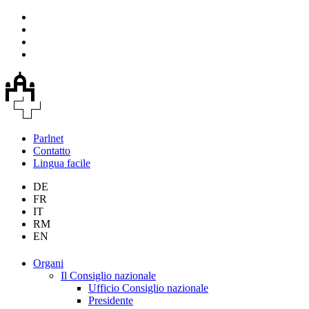
Parlnet
Contatto
Lingua facile
DE
FR
IT
RM
EN
Organi
Il Consiglio nazionale
Ufficio Consiglio nazionale
Presidente