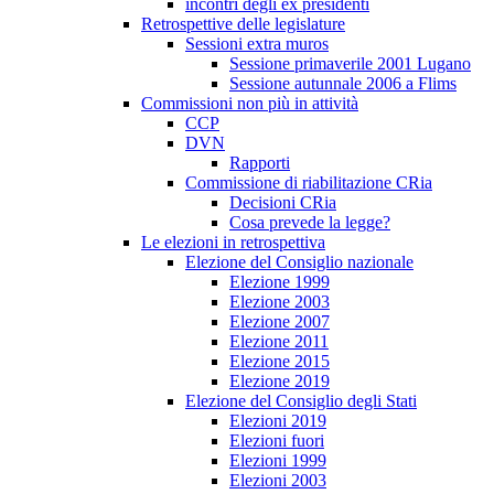
incontri degli ex presidenti
Retrospettive delle legislature
Sessioni extra muros
Sessione primaverile 2001 Lugano
Sessione autunnale 2006 a Flims
Commissioni non più in attività
CCP
DVN
Rapporti
Commissione di riabilitazione CRia
Decisioni CRia
Cosa prevede la legge?
Le elezioni in retrospettiva
Elezione del Consiglio nazionale
Elezione 1999
Elezione 2003
Elezione 2007
Elezione 2011
Elezione 2015
Elezione 2019
Elezione del Consiglio degli Stati
Elezioni 2019
Elezioni fuori
Elezioni 1999
Elezioni 2003