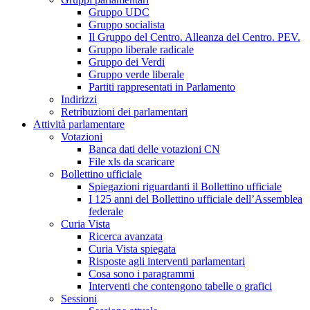
Gruppo UDC
Gruppo socialista
Il Gruppo del Centro. Alleanza del Centro. PEV.
Gruppo liberale radicale
Gruppo dei Verdi
Gruppo verde liberale
Partiti rappresentati in Parlamento
Indirizzi
Retribuzioni dei parlamentari
Attività parlamentare
Votazioni
Banca dati delle votazioni CN
File xls da scaricare
Bollettino ufficiale
Spiegazioni riguardanti il Bollettino ufficiale
I 125 anni del Bollettino ufficiale dell’Assemblea
federale
Curia Vista
Ricerca avanzata
Curia Vista spiegata
Risposte agli interventi parlamentari
Cosa sono i paragrammi
Interventi che contengono tabelle o grafici
Sessioni