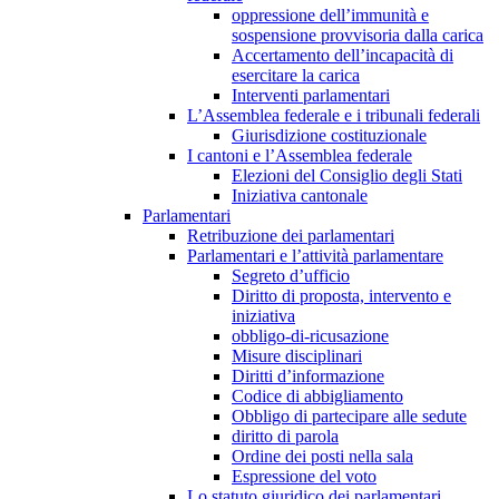
oppressione dell’immunità e
sospensione provvisoria dalla carica
Accertamento dell’incapacità di
esercitare la carica
Interventi parlamentari
L’Assemblea federale e i tribunali federali
Giurisdizione costituzionale
I cantoni e l’Assemblea federale
Elezioni del Consiglio degli Stati
Iniziativa cantonale
Parlamentari
Retribuzione dei parlamentari
Parlamentari e l’attività parlamentare
Segreto d’ufficio
Diritto di proposta, intervento e
iniziativa
obbligo-di-ricusazione
Misure disciplinari
Diritti d’informazione
Codice di abbigliamento
Obbligo di partecipare alle sedute
diritto di parola
Ordine dei posti nella sala
Espressione del voto
Lo statuto giuridico dei parlamentari