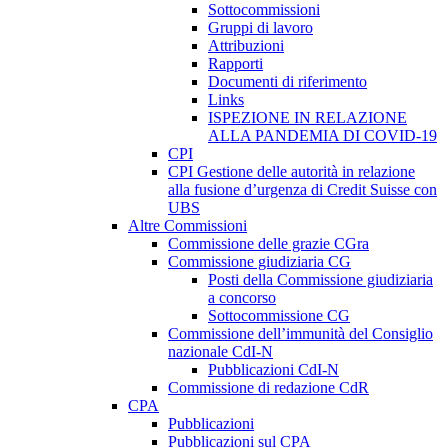
Sottocommissioni
Gruppi di lavoro
Attribuzioni
Rapporti
Documenti di riferimento
Links
ISPEZIONE IN RELAZIONE
ALLA PANDEMIA DI COVID-19
CPI
CPI Gestione delle autorità in relazione
alla fusione d’urgenza di Credit Suisse con
UBS
Altre Commissioni
Commissione delle grazie CGra
Commissione giudiziaria CG
Posti della Commissione giudiziaria
a concorso
Sottocommissione CG
Commissione dell’immunità del Consiglio
nazionale CdI-N
Pubblicazioni CdI-N
Commissione di redazione CdR
CPA
Pubblicazioni
Pubblicazioni sul CPA