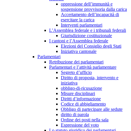
oppressione dell’immunità e
sospensione provvisoria dalla carica
Accertamento dell’incapacità di
esercitare la carica
Interventi parlamentari
L’Assemblea federale e i tribunali federali
Giurisdizione costituzionale
I cantoni e l’Assemblea federale
Elezioni del Consiglio degli Stati
Iniziativa cantonale
Parlamentari
Retribuzione dei parlamentari
Parlamentari e l’attività parlamentare
Segreto d’ufficio
Diritto di proposta, intervento e
iniziativa
obbligo-di-ricusazione
Misure disciplinari
Diritti d’informazione
Codice di abbigliamento
Obbligo di partecipare alle sedute
diritto di parola
Ordine dei posti nella sala
Espressione del voto
Lo statuto giuridico dei parlamentari