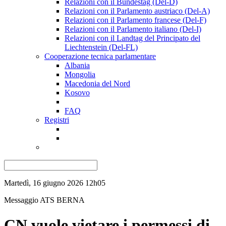
Relazioni con il Bundestag (Del-D)
Relazioni con il Parlamento austriaco (Del-A)
Relazioni con il Parlamento francese (Del-F)
Relazioni con il Parlamento italiano (Del-I)
Relazioni con il Landtag del Principato del
Liechtenstein (Del-FL)
Cooperazione tecnica parlamentare
Albania
Mongolia
Macedonia del Nord
Kosovo
FAQ
Registri
Martedì, 16 giugno 2026 12h05
Messaggio ATS
BERNA
CN vuole vietare i permessi di