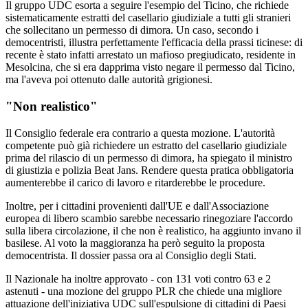
Il gruppo UDC esorta a seguire l'esempio del Ticino, che richiede
sistematicamente estratti del casellario giudiziale a tutti gli stranieri
che sollecitano un permesso di dimora. Un caso, secondo i
democentristi, illustra perfettamente l'efficacia della prassi ticinese: di
recente è stato infatti arrestato un mafioso pregiudicato, residente in
Mesolcina, che si era dapprima visto negare il permesso dal Ticino,
ma l'aveva poi ottenuto dalle autorità grigionesi.
"Non realistico"
Il Consiglio federale era contrario a questa mozione. L'autorità
competente può già richiedere un estratto del casellario giudiziale
prima del rilascio di un permesso di dimora, ha spiegato il ministro
di giustizia e polizia Beat Jans. Rendere questa pratica obbligatoria
aumenterebbe il carico di lavoro e ritarderebbe le procedure.
Inoltre, per i cittadini provenienti dall'UE e dall'Associazione
europea di libero scambio sarebbe necessario rinegoziare l'accordo
sulla libera circolazione, il che non è realistico, ha aggiunto invano il
basilese. Al voto la maggioranza ha però seguito la proposta
democentrista. Il dossier passa ora al Consiglio degli Stati.
Il Nazionale ha inoltre approvato - con 131 voti contro 63 e 2
astenuti - una mozione del gruppo PLR che chiede una migliore
attuazione dell'iniziativa UDC sull'espulsione di cittadini di Paesi