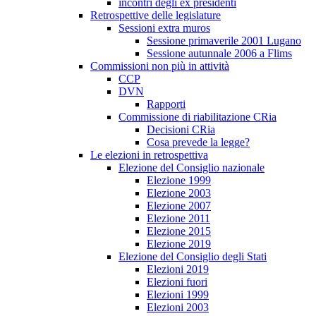
incontri degli ex presidenti
Retrospettive delle legislature
Sessioni extra muros
Sessione primaverile 2001 Lugano
Sessione autunnale 2006 a Flims
Commissioni non più in attività
CCP
DVN
Rapporti
Commissione di riabilitazione CRia
Decisioni CRia
Cosa prevede la legge?
Le elezioni in retrospettiva
Elezione del Consiglio nazionale
Elezione 1999
Elezione 2003
Elezione 2007
Elezione 2011
Elezione 2015
Elezione 2019
Elezione del Consiglio degli Stati
Elezioni 2019
Elezioni fuori
Elezioni 1999
Elezioni 2003