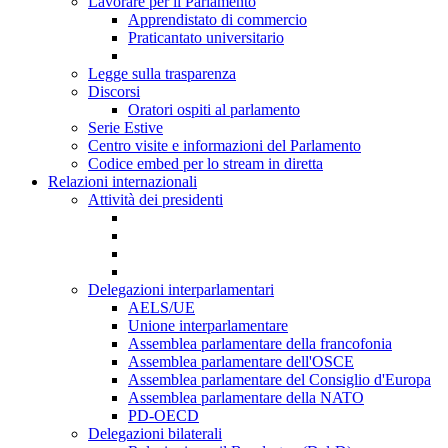
Lavorare per il Parlamento
Apprendistato di commercio
Praticantato universitario
Legge sulla trasparenza
Discorsi
Oratori ospiti al parlamento
Serie Estive
Centro visite e informazioni del Parlamento
Codice embed per lo stream in diretta
Relazioni internazionali
Attività dei presidenti
Delegazioni interparlamentari
AELS/UE
Unione interparlamentare
Assemblea parlamentare della francofonia
Assemblea parlamentare dell'OSCE
Assemblea parlamentare del Consiglio d'Europa
Assemblea parlamentare della NATO
PD-OECD
Delegazioni bilaterali