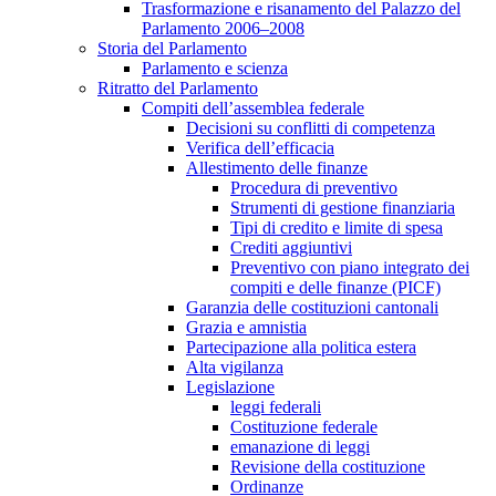
Trasformazione e risanamento del Palazzo del
Parlamento 2006–2008
Storia del Parlamento
Parlamento e scienza
Ritratto del Parlamento
Compiti dell’assemblea federale
Decisioni su conflitti di competenza
Verifica dell’efficacia
Allestimento delle finanze
Procedura di preventivo
Strumenti di gestione finanziaria
Tipi di credito e limite di spesa
Crediti aggiuntivi
Preventivo con piano integrato dei
compiti e delle finanze (PICF)
Garanzia delle costituzioni cantonali
Grazia e amnistia
Partecipazione alla politica estera
Alta vigilanza
Legislazione
leggi federali
Costituzione federale
emanazione di leggi
Revisione della costituzione
Ordinanze