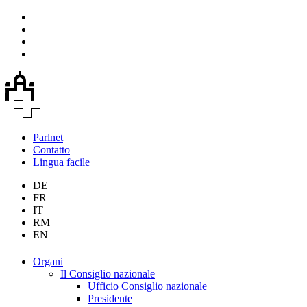
Parlnet
Contatto
Lingua facile
DE
FR
IT
RM
EN
Organi
Il Consiglio nazionale
Ufficio Consiglio nazionale
Presidente