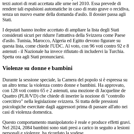
terzi autori di reati accettata alle urne nel 2010. Essa prevede di
rendere tali espulsioni automatiche in caso di reato grave o recidiva,
senza un nuovo esame della domanda d'asilo. Il dossier passa agli
Stati.
I deputati hanno inoltre accettato di ampliare la lista degli Stati
considerati sicuri per ridurre l'attrattiva della Svizzera come Paese
d'asilo. Tunisia, Marocco, Algeria ed Egitto devono figurare su
questa lista, come chiede l'UDC. Al voto, con 96 voti contro 92 e 8
astenuti - il Nazionale ha invece rifiutato di includervi la Turchia.
Spetta ora agli Stati pronunciarsi.
Violenze su donne e bambini
Durante la sessione speciale, la Camera del popolo si è espressa su
un altro tema: la violenza contro donne e bambini. Ha approvato,
con 128 voti contro 65 e 2 astenuti, una mozione di Jacqueline de
Quattro (PLR/VD) che chiede di inserire la nozione di "controllo
coercitivo" nella legislazione svizzera. Si tratta delle pressioni
psicologiche esercitate dagli aggressori prima di passare all'atto nei
casi di violenza domestica.
Questo comportamento manipolatorio è reale e produce effetti gravi.
Nel 2024, 2084 bambini sono stati presi a carico in seguito a lesioni
personali e violenze, ha ricordato la vodese.