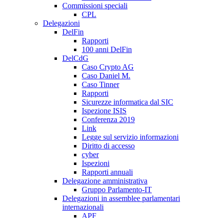
Commissioni speciali
CPL
Delegazioni
DelFin
Rapporti
100 anni DelFin
DelCdG
Caso Crypto AG
Caso Daniel M.
Caso Tinner
Rapporti
Sicurezze informatica dal SIC
Ispezione ISIS
Conferenza 2019
Link
Legge sul servizio informazioni
Diritto di accesso
cyber
Ispezioni
Rapporti annuali
Delegazione amministrativa
Gruppo Parlamento-IT
Delegazioni in assemblee parlamentari
internazionali
APF