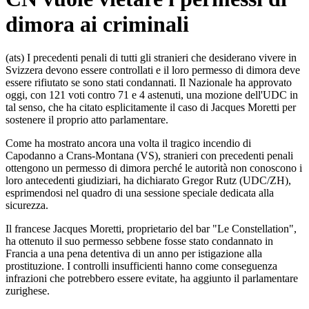
dimora ai criminali
(ats) I precedenti penali di tutti gli stranieri che desiderano vivere in
Svizzera devono essere controllati e il loro permesso di dimora deve
essere rifiutato se sono stati condannati. Il Nazionale ha approvato
oggi, con 121 voti contro 71 e 4 astenuti, una mozione dell'UDC in
tal senso, che ha citato esplicitamente il caso di Jacques Moretti per
sostenere il proprio atto parlamentare.
Come ha mostrato ancora una volta il tragico incendio di
Capodanno a Crans-Montana (VS), stranieri con precedenti penali
ottengono un permesso di dimora perché le autorità non conoscono i
loro antecedenti giudiziari, ha dichiarato Gregor Rutz (UDC/ZH),
esprimendosi nel quadro di una sessione speciale dedicata alla
sicurezza.
Il francese Jacques Moretti, proprietario del bar "Le Constellation",
ha ottenuto il suo permesso sebbene fosse stato condannato in
Francia a una pena detentiva di un anno per istigazione alla
prostituzione. I controlli insufficienti hanno come conseguenza
infrazioni che potrebbero essere evitate, ha aggiunto il parlamentare
zurighese.