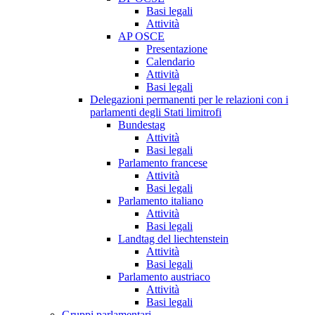
Basi legali
Attività
AP OSCE
Presentazione
Calendario
Attività
Basi legali
Delegazioni permanenti per le relazioni con i
parlamenti degli Stati limitrofi
Bundestag
Attività
Basi legali
Parlamento francese
Attività
Basi legali
Parlamento italiano
Attività
Basi legali
Landtag del liechtenstein
Attività
Basi legali
Parlamento austriaco
Attività
Basi legali
Gruppi parlamentari