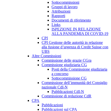
Sottocommissioni
Gruppi di lavoro
Attribuzioni
Rapporti
Documenti di riferimento
Links
ISPEZIONE IN RELAZIONE
ALLA PANDEMIA DI COVID-19
CPI
CPI Gestione delle autorità in relazione
alla fusione d’urgenza di Credit Suisse con
UBS
Altre Commissioni
Commissione delle grazie CGra
Commissione giudiziaria CG
Posti della Commissione giudiziaria
a concorso
Sottocommissione CG
Commissione dell’immunità del Consiglio
nazionale CdI-N
Pubblicazioni CdI-N
Commissione di redazione CdR
CPA
Pubblicazioni
Pubblicazioni sul CPA