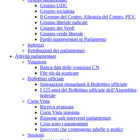
Gruppo UDC
Gruppo socialista
Il Gruppo del Centro. Alleanza del Centro. PEV.
Gruppo liberale radicale
Gruppo dei Verdi
Gruppo verde liberale
Partiti rappresentati in Parlamento
Indirizzi
Retribuzioni dei parlamentari
Attività parlamentare
Votazioni
Banca dati delle votazioni CN
File xls da scaricare
Bollettino ufficiale
Spiegazioni riguardanti il Bollettino ufficiale
I 125 anni del Bollettino ufficiale dell’Assemblea
federale
Curia Vista
Ricerca avanzata
Curia Vista spiegata
Risposte agli interventi parlamentari
Cosa sono i paragrammi
Interventi che contengono tabelle o grafici
Sessioni