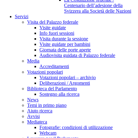
Centenario dell’adesione della
Svizzera alla Società delle Nazioni
Servizi
Visita del Palazzo federale
Visite guidate
Info fuori sessioni
Visita durante la sessione
Visite guidate per bambini
Giornata delle porte aperte
Audiovisita guidata di Palazzo federale
Media
Accreditamenti
Votazioni popolari
Votazioni popolari – archivio
Deliberazioni / Argomenti
Biblioteca del Parlamento
Sostegno alla ricerca
News
Temi in primo piano
Aiuto ricerca
Avvisi
Mediateca
Fotografie: condizioni di utilizzazione
Webcam