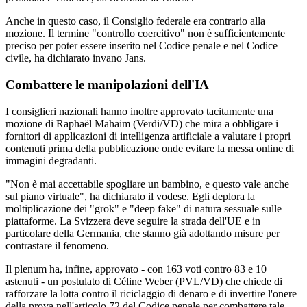
Anche in questo caso, il Consiglio federale era contrario alla
mozione. Il termine "controllo coercitivo" non è sufficientemente
preciso per poter essere inserito nel Codice penale e nel Codice
civile, ha dichiarato invano Jans.
Combattere le manipolazioni dell'IA
I consiglieri nazionali hanno inoltre approvato tacitamente una
mozione di Raphaël Mahaim (Verdi/VD) che mira a obbligare i
fornitori di applicazioni di intelligenza artificiale a valutare i propri
contenuti prima della pubblicazione onde evitare la messa online di
immagini degradanti.
"Non è mai accettabile spogliare un bambino, e questo vale anche
sul piano virtuale", ha dichiarato il vodese. Egli deplora la
moltiplicazione dei "grok" e "deep fake" di natura sessuale sulle
piattaforme. La Svizzera deve seguire la strada dell'UE e in
particolare della Germania, che stanno già adottando misure per
contrastare il fenomeno.
Il plenum ha, infine, approvato - con 163 voti contro 83 e 10
astenuti - un postulato di Céline Weber (PVL/VD) che chiede di
rafforzare la lotta contro il riciclaggio di denaro e di invertire l'onere
della prova nell'articolo 72 del Codice penale per combattere tale