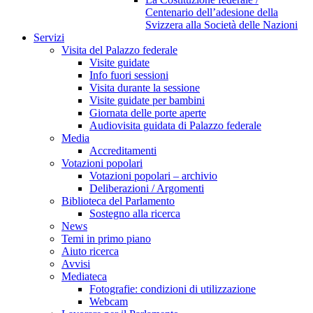
Centenario dell’adesione della
Svizzera alla Società delle Nazioni
Servizi
Visita del Palazzo federale
Visite guidate
Info fuori sessioni
Visita durante la sessione
Visite guidate per bambini
Giornata delle porte aperte
Audiovisita guidata di Palazzo federale
Media
Accreditamenti
Votazioni popolari
Votazioni popolari – archivio
Deliberazioni / Argomenti
Biblioteca del Parlamento
Sostegno alla ricerca
News
Temi in primo piano
Aiuto ricerca
Avvisi
Mediateca
Fotografie: condizioni di utilizzazione
Webcam