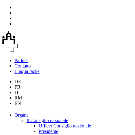
Parlnet
Contatto
Lingua facile
DE
FR
IT
RM
EN
Organi
Il Consiglio nazionale
Ufficio Consiglio nazionale
Presidente