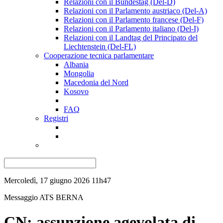
Relazioni con il Bundestag (Del-D)
Relazioni con il Parlamento austriaco (Del-A)
Relazioni con il Parlamento francese (Del-F)
Relazioni con il Parlamento italiano (Del-I)
Relazioni con il Landtag del Principato del
Liechtenstein (Del-FL)
Cooperazione tecnica parlamentare
Albania
Mongolia
Macedonia del Nord
Kosovo
FAQ
Registri
Mercoledì, 17 giugno 2026 11h47
Messaggio ATS
BERNA
CN: assunzione agevolata di