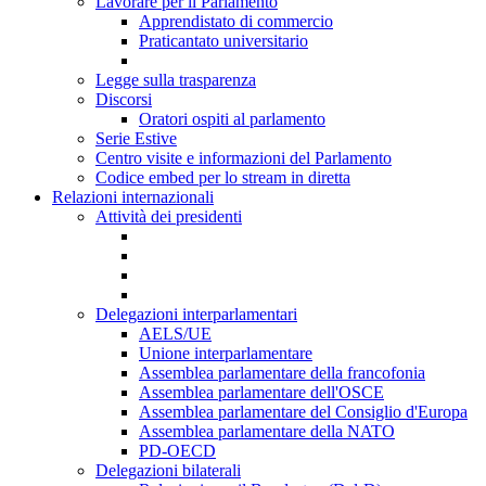
Lavorare per il Parlamento
Apprendistato di commercio
Praticantato universitario
Legge sulla trasparenza
Discorsi
Oratori ospiti al parlamento
Serie Estive
Centro visite e informazioni del Parlamento
Codice embed per lo stream in diretta
Relazioni internazionali
Attività dei presidenti
Delegazioni interparlamentari
AELS/UE
Unione interparlamentare
Assemblea parlamentare della francofonia
Assemblea parlamentare dell'OSCE
Assemblea parlamentare del Consiglio d'Europa
Assemblea parlamentare della NATO
PD-OECD
Delegazioni bilaterali