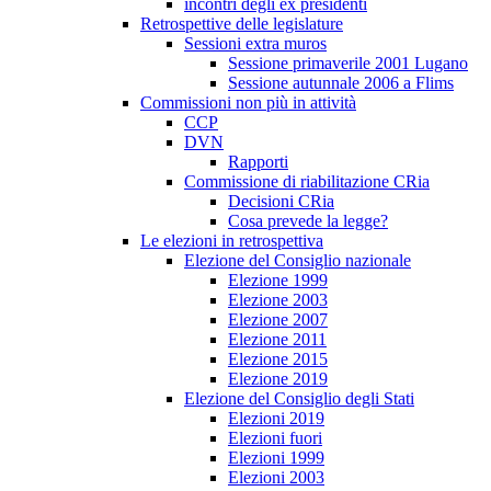
incontri degli ex presidenti
Retrospettive delle legislature
Sessioni extra muros
Sessione primaverile 2001 Lugano
Sessione autunnale 2006 a Flims
Commissioni non più in attività
CCP
DVN
Rapporti
Commissione di riabilitazione CRia
Decisioni CRia
Cosa prevede la legge?
Le elezioni in retrospettiva
Elezione del Consiglio nazionale
Elezione 1999
Elezione 2003
Elezione 2007
Elezione 2011
Elezione 2015
Elezione 2019
Elezione del Consiglio degli Stati
Elezioni 2019
Elezioni fuori
Elezioni 1999
Elezioni 2003