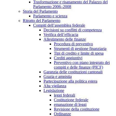
Trasformazione e risanamento del Palazzo del
Parlamento 2006–2008
Storia del Parlamento
Parlamento e scienza
Ritratto del Parlamento
Compiti dell’assemblea federale
Decisioni su conflitti di competenza
Verifica dell’efficacia
Allestimento delle finanze
Procedura di preventivo
Strumenti di gestione finanziaria
Tipi di credito e limite di spesa
Crediti aggiuntivi
Preventivo con piano integrato dei
compiti e delle finanze (PICF)
Garanzia delle costituzioni cantonali
Grazia e amnistia
Partecipazione alla politica estera
Alta vigilanza
Legislazione
leggi federali
Costituzione federale
emanazione di leggi
Revisione della costituzione
Ordinanze