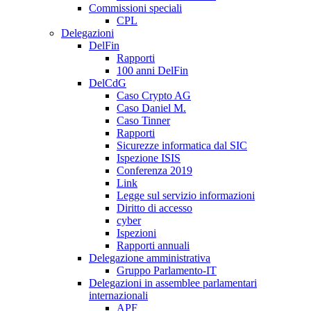
Commissioni speciali
CPL
Delegazioni
DelFin
Rapporti
100 anni DelFin
DelCdG
Caso Crypto AG
Caso Daniel M.
Caso Tinner
Rapporti
Sicurezze informatica dal SIC
Ispezione ISIS
Conferenza 2019
Link
Legge sul servizio informazioni
Diritto di accesso
cyber
Ispezioni
Rapporti annuali
Delegazione amministrativa
Gruppo Parlamento-IT
Delegazioni in assemblee parlamentari
internazionali
APF