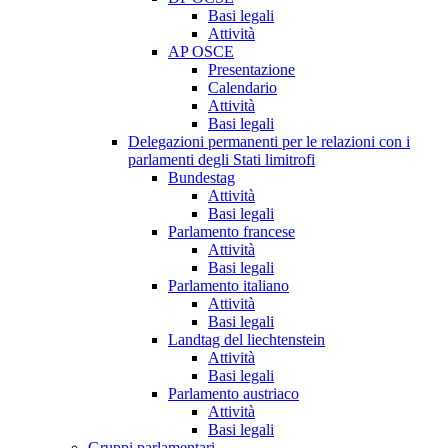
Basi legali
Attività
AP OSCE
Presentazione
Calendario
Attività
Basi legali
Delegazioni permanenti per le relazioni con i
parlamenti degli Stati limitrofi
Bundestag
Attività
Basi legali
Parlamento francese
Attività
Basi legali
Parlamento italiano
Attività
Basi legali
Landtag del liechtenstein
Attività
Basi legali
Parlamento austriaco
Attività
Basi legali
Gruppi parlamentari