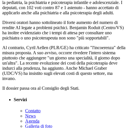
la pediatria, la psichiatria e psicoterapia infantile e adolescenziale. I
deputati, con 102 voti contro 87 e 1 astenuto - hanno accettato di
applicarlo anche alla psichiatria e alla psicoterapia degli adulti.
Diversi oratori hanno sottolineato il forte aumento del numero di
rendite AI legate a problemi psichici. Benjamin Roduit (Centro/VS)
ha inoltre evidenziato che i tempi di attesa per consultare uno
psichiatra o uno psicoterapeuta non sono "più sopportabili".
Al contrario, Cyril Aellen (PLR/GE) ha criticato "l'incoerenza" della
misura proposta. A suo avviso, occorre rivedere l'intero sistema
piuttosto che aggiungere "un giorno una specialità, il giorno dopo
un'altra". La recente evoluzione dei costi della psicoterapia deve
indurci alla prudenza, ha aggiunto. Anche Michael Graber
(UDC/VS) ha insistito sugli elevati costi di questo settore, ma
invano.
Il dossier passa ora al Consiglio degli Stati.
Servizi
Contatto
News
Agenda
Galleria di foto