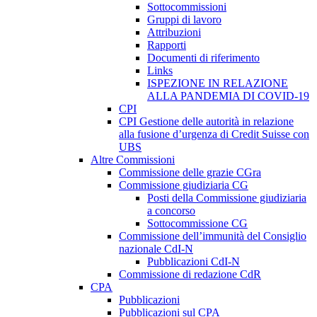
Sottocommissioni
Gruppi di lavoro
Attribuzioni
Rapporti
Documenti di riferimento
Links
ISPEZIONE IN RELAZIONE
ALLA PANDEMIA DI COVID-19
CPI
CPI Gestione delle autorità in relazione
alla fusione d’urgenza di Credit Suisse con
UBS
Altre Commissioni
Commissione delle grazie CGra
Commissione giudiziaria CG
Posti della Commissione giudiziaria
a concorso
Sottocommissione CG
Commissione dell’immunità del Consiglio
nazionale CdI-N
Pubblicazioni CdI-N
Commissione di redazione CdR
CPA
Pubblicazioni
Pubblicazioni sul CPA