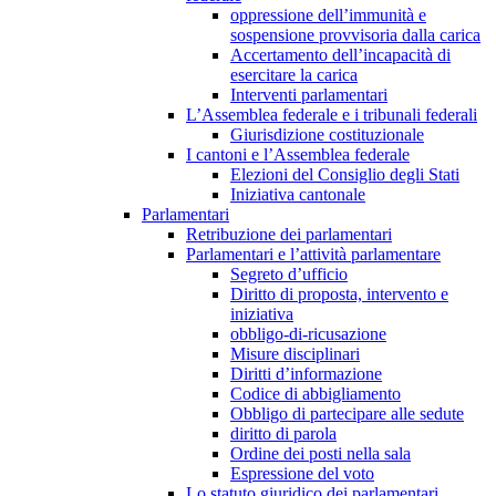
oppressione dell’immunità e
sospensione provvisoria dalla carica
Accertamento dell’incapacità di
esercitare la carica
Interventi parlamentari
L’Assemblea federale e i tribunali federali
Giurisdizione costituzionale
I cantoni e l’Assemblea federale
Elezioni del Consiglio degli Stati
Iniziativa cantonale
Parlamentari
Retribuzione dei parlamentari
Parlamentari e l’attività parlamentare
Segreto d’ufficio
Diritto di proposta, intervento e
iniziativa
obbligo-di-ricusazione
Misure disciplinari
Diritti d’informazione
Codice di abbigliamento
Obbligo di partecipare alle sedute
diritto di parola
Ordine dei posti nella sala
Espressione del voto
Lo statuto giuridico dei parlamentari