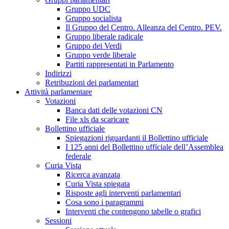
Gruppo UDC
Gruppo socialista
Il Gruppo del Centro. Alleanza del Centro. PEV.
Gruppo liberale radicale
Gruppo dei Verdi
Gruppo verde liberale
Partiti rappresentati in Parlamento
Indirizzi
Retribuzioni dei parlamentari
Attività parlamentare
Votazioni
Banca dati delle votazioni CN
File xls da scaricare
Bollettino ufficiale
Spiegazioni riguardanti il Bollettino ufficiale
I 125 anni del Bollettino ufficiale dell’Assemblea
federale
Curia Vista
Ricerca avanzata
Curia Vista spiegata
Risposte agli interventi parlamentari
Cosa sono i paragrammi
Interventi che contengono tabelle o grafici
Sessioni