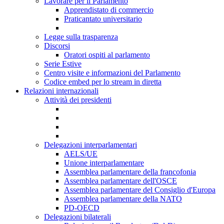
Lavorare per il Parlamento
Apprendistato di commercio
Praticantato universitario
Legge sulla trasparenza
Discorsi
Oratori ospiti al parlamento
Serie Estive
Centro visite e informazioni del Parlamento
Codice embed per lo stream in diretta
Relazioni internazionali
Attività dei presidenti
Delegazioni interparlamentari
AELS/UE
Unione interparlamentare
Assemblea parlamentare della francofonia
Assemblea parlamentare dell'OSCE
Assemblea parlamentare del Consiglio d'Europa
Assemblea parlamentare della NATO
PD-OECD
Delegazioni bilaterali