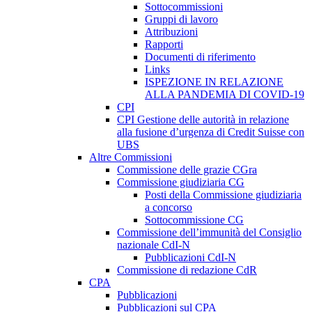
Sottocommissioni
Gruppi di lavoro
Attribuzioni
Rapporti
Documenti di riferimento
Links
ISPEZIONE IN RELAZIONE
ALLA PANDEMIA DI COVID-19
CPI
CPI Gestione delle autorità in relazione
alla fusione d’urgenza di Credit Suisse con
UBS
Altre Commissioni
Commissione delle grazie CGra
Commissione giudiziaria CG
Posti della Commissione giudiziaria
a concorso
Sottocommissione CG
Commissione dell’immunità del Consiglio
nazionale CdI-N
Pubblicazioni CdI-N
Commissione di redazione CdR
CPA
Pubblicazioni
Pubblicazioni sul CPA