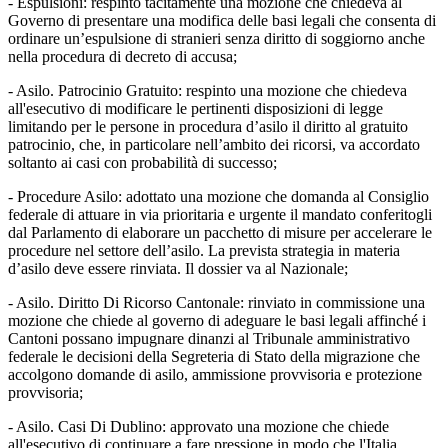
- Espulsioni: respinto tacitamente una mozione che chiedeva al
Governo di presentare una modifica delle basi legali che consenta di
ordinare un’espulsione di stranieri senza diritto di soggiorno anche
nella procedura di decreto di accusa;
- Asilo. Patrocinio Gratuito: respinto una mozione che chiedeva
all'esecutivo di modificare le pertinenti disposizioni di legge
limitando per le persone in procedura d’asilo il diritto al gratuito
patrocinio, che, in particolare nell’ambito dei ricorsi, va accordato
soltanto ai casi con probabilità di successo;
- Procedure Asilo: adottato una mozione che domanda al Consiglio
federale di attuare in via prioritaria e urgente il mandato conferitogli
dal Parlamento di elaborare un pacchetto di misure per accelerare le
procedure nel settore dell’asilo. La prevista strategia in materia
d’asilo deve essere rinviata. Il dossier va al Nazionale;
- Asilo. Diritto Di Ricorso Cantonale: rinviato in commissione una
mozione che chiede al governo di adeguare le basi legali affinché i
Cantoni possano impugnare dinanzi al Tribunale amministrativo
federale le decisioni della Segreteria di Stato della migrazione che
accolgono domande di asilo, ammissione provvisoria e protezione
provvisoria;
- Asilo. Casi Di Dublino: approvato una mozione che chiede
all'esecutivo di continuare a fare pressione in modo che l'Italia