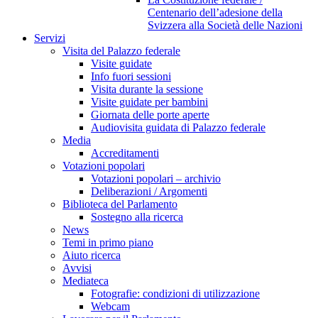
Centenario dell’adesione della
Svizzera alla Società delle Nazioni
Servizi
Visita del Palazzo federale
Visite guidate
Info fuori sessioni
Visita durante la sessione
Visite guidate per bambini
Giornata delle porte aperte
Audiovisita guidata di Palazzo federale
Media
Accreditamenti
Votazioni popolari
Votazioni popolari – archivio
Deliberazioni / Argomenti
Biblioteca del Parlamento
Sostegno alla ricerca
News
Temi in primo piano
Aiuto ricerca
Avvisi
Mediateca
Fotografie: condizioni di utilizzazione
Webcam