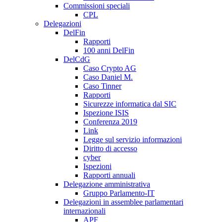
Commissioni speciali
CPL
Delegazioni
DelFin
Rapporti
100 anni DelFin
DelCdG
Caso Crypto AG
Caso Daniel M.
Caso Tinner
Rapporti
Sicurezze informatica dal SIC
Ispezione ISIS
Conferenza 2019
Link
Legge sul servizio informazioni
Diritto di accesso
cyber
Ispezioni
Rapporti annuali
Delegazione amministrativa
Gruppo Parlamento-IT
Delegazioni in assemblee parlamentari
internazionali
APF