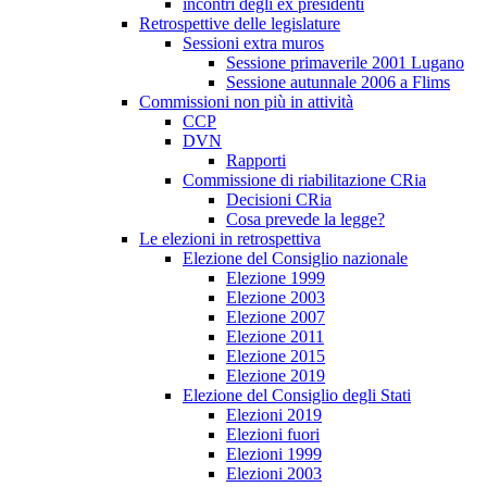
incontri degli ex presidenti
Retrospettive delle legislature
Sessioni extra muros
Sessione primaverile 2001 Lugano
Sessione autunnale 2006 a Flims
Commissioni non più in attività
CCP
DVN
Rapporti
Commissione di riabilitazione CRia
Decisioni CRia
Cosa prevede la legge?
Le elezioni in retrospettiva
Elezione del Consiglio nazionale
Elezione 1999
Elezione 2003
Elezione 2007
Elezione 2011
Elezione 2015
Elezione 2019
Elezione del Consiglio degli Stati
Elezioni 2019
Elezioni fuori
Elezioni 1999
Elezioni 2003