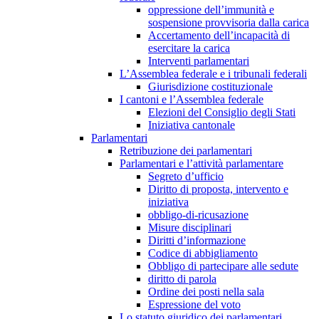
oppressione dell’immunità e
sospensione provvisoria dalla carica
Accertamento dell’incapacità di
esercitare la carica
Interventi parlamentari
L’Assemblea federale e i tribunali federali
Giurisdizione costituzionale
I cantoni e l’Assemblea federale
Elezioni del Consiglio degli Stati
Iniziativa cantonale
Parlamentari
Retribuzione dei parlamentari
Parlamentari e l’attività parlamentare
Segreto d’ufficio
Diritto di proposta, intervento e
iniziativa
obbligo-di-ricusazione
Misure disciplinari
Diritti d’informazione
Codice di abbigliamento
Obbligo di partecipare alle sedute
diritto di parola
Ordine dei posti nella sala
Espressione del voto
Lo statuto giuridico dei parlamentari