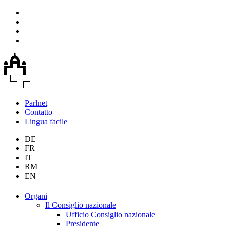
Parlnet
Contatto
Lingua facile
DE
FR
IT
RM
EN
Organi
Il Consiglio nazionale
Ufficio Consiglio nazionale
Presidente