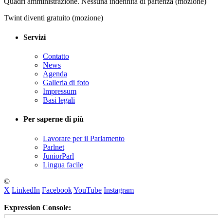
Quadri amministrazione. Nessuna indennità di partenza (mozione)
Twint diventi gratuito (mozione)
Servizi
Contatto
News
Agenda
Galleria di foto
Impressum
Basi legali
Per saperne di più
Lavorare per il Parlamento
Parlnet
JuniorParl
Lingua facile
©
X
LinkedIn
Facebook
YouTube
Instagram
Expression Console: