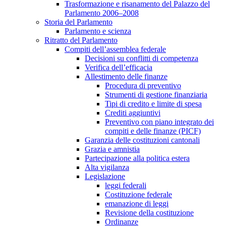
Trasformazione e risanamento del Palazzo del
Parlamento 2006–2008
Storia del Parlamento
Parlamento e scienza
Ritratto del Parlamento
Compiti dell’assemblea federale
Decisioni su conflitti di competenza
Verifica dell’efficacia
Allestimento delle finanze
Procedura di preventivo
Strumenti di gestione finanziaria
Tipi di credito e limite di spesa
Crediti aggiuntivi
Preventivo con piano integrato dei
compiti e delle finanze (PICF)
Garanzia delle costituzioni cantonali
Grazia e amnistia
Partecipazione alla politica estera
Alta vigilanza
Legislazione
leggi federali
Costituzione federale
emanazione di leggi
Revisione della costituzione
Ordinanze