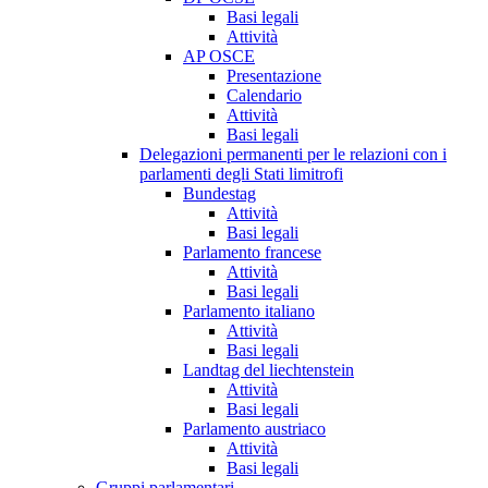
Basi legali
Attività
AP OSCE
Presentazione
Calendario
Attività
Basi legali
Delegazioni permanenti per le relazioni con i
parlamenti degli Stati limitrofi
Bundestag
Attività
Basi legali
Parlamento francese
Attività
Basi legali
Parlamento italiano
Attività
Basi legali
Landtag del liechtenstein
Attività
Basi legali
Parlamento austriaco
Attività
Basi legali
Gruppi parlamentari