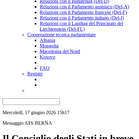
Relazioni con il Bundestag (Del-D)
Relazioni con il Parlamento austriaco (Del-A)
Relazioni con il Parlamento francese (Del-F)
Relazioni con il Parlamento italiano (Del-I)
Relazioni con il Landtag del Principato del
Liechtenstein (Del-FL)
Cooperazione tecnica parlamentare
Albania
Mongolia
Macedonia del Nord
Kosovo
FAQ
Registri
Mercoledì, 17 giugno 2026 15h17
Messaggio ATS
BERNA
Il Consiglio degli Stati in breve