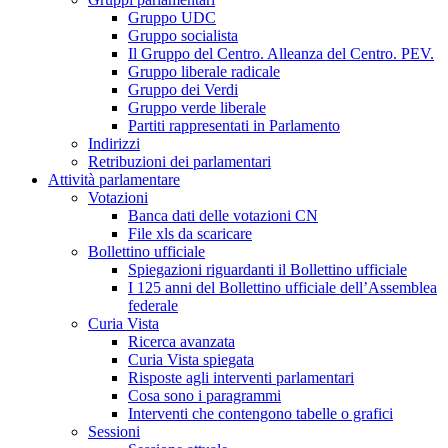
Gruppo UDC
Gruppo socialista
Il Gruppo del Centro. Alleanza del Centro. PEV.
Gruppo liberale radicale
Gruppo dei Verdi
Gruppo verde liberale
Partiti rappresentati in Parlamento
Indirizzi
Retribuzioni dei parlamentari
Attività parlamentare
Votazioni
Banca dati delle votazioni CN
File xls da scaricare
Bollettino ufficiale
Spiegazioni riguardanti il Bollettino ufficiale
I 125 anni del Bollettino ufficiale dell’Assemblea
federale
Curia Vista
Ricerca avanzata
Curia Vista spiegata
Risposte agli interventi parlamentari
Cosa sono i paragrammi
Interventi che contengono tabelle o grafici
Sessioni