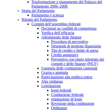
Trasformazione e risanamento del Palazzo del
Parlamento 2006–2008
Storia del Parlamento
Parlamento e scienza
Ritratto del Parlamento
Compiti dell’assemblea federale
Decisioni su conflitti di competenza
Verifica dell’efficacia
Allestimento delle finanze
Procedura di preventivo
Strumenti di gestione finanziaria
Tipi di credito e limite di spesa
Crediti aggiuntivi
Preventivo con piano integrato dei
compiti e delle finanze (PICF)
Garanzia delle costituzioni cantonali
Grazia e amnistia
Partecipazione alla politica estera
Alta vigilanza
Legislazione
leggi federali
Costituzione federale
emanazione di leggi
Revisione della costituzione
Ordinanze