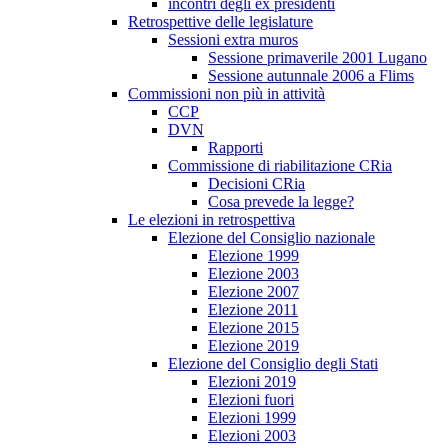
incontri degli ex presidenti
Retrospettive delle legislature
Sessioni extra muros
Sessione primaverile 2001 Lugano
Sessione autunnale 2006 a Flims
Commissioni non più in attività
CCP
DVN
Rapporti
Commissione di riabilitazione CRia
Decisioni CRia
Cosa prevede la legge?
Le elezioni in retrospettiva
Elezione del Consiglio nazionale
Elezione 1999
Elezione 2003
Elezione 2007
Elezione 2011
Elezione 2015
Elezione 2019
Elezione del Consiglio degli Stati
Elezioni 2019
Elezioni fuori
Elezioni 1999
Elezioni 2003