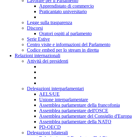
Lavorare per il Parlamento
Apprendistato di commercio
Praticantato universitario
Legge sulla trasparenza
Discorsi
Oratori ospiti al parlamento
Serie Estive
Centro visite e informazioni del Parlamento
Codice embed per lo stream in diretta
Relazioni internazionali
Attività dei presidenti
Delegazioni interparlamentari
AELS/UE
Unione interparlamentare
Assemblea parlamentare della francofonia
Assemblea parlamentare dell'OSCE
Assemblea parlamentare del Consiglio d'Europa
Assemblea parlamentare della NATO
PD-OECD
Delegazioni bilaterali