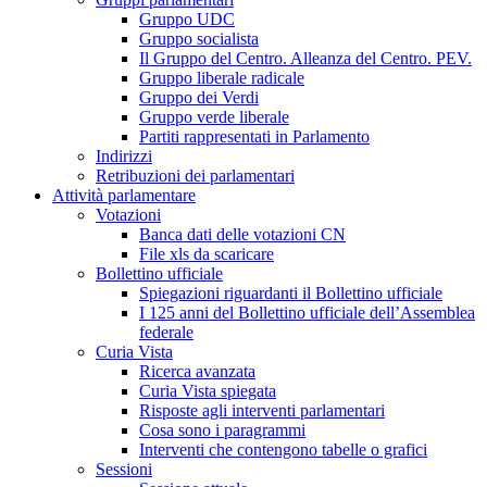
Gruppo UDC
Gruppo socialista
Il Gruppo del Centro. Alleanza del Centro. PEV.
Gruppo liberale radicale
Gruppo dei Verdi
Gruppo verde liberale
Partiti rappresentati in Parlamento
Indirizzi
Retribuzioni dei parlamentari
Attività parlamentare
Votazioni
Banca dati delle votazioni CN
File xls da scaricare
Bollettino ufficiale
Spiegazioni riguardanti il Bollettino ufficiale
I 125 anni del Bollettino ufficiale dell’Assemblea
federale
Curia Vista
Ricerca avanzata
Curia Vista spiegata
Risposte agli interventi parlamentari
Cosa sono i paragrammi
Interventi che contengono tabelle o grafici
Sessioni