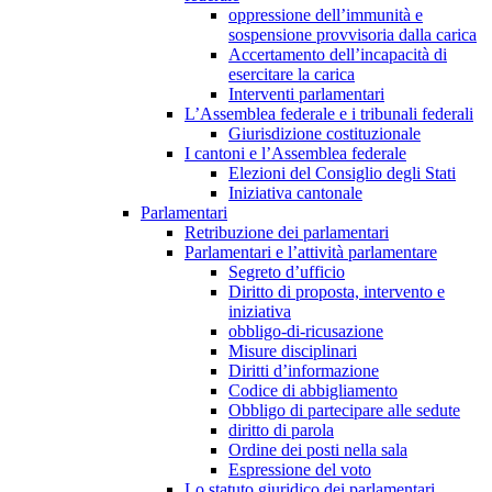
oppressione dell’immunità e
sospensione provvisoria dalla carica
Accertamento dell’incapacità di
esercitare la carica
Interventi parlamentari
L’Assemblea federale e i tribunali federali
Giurisdizione costituzionale
I cantoni e l’Assemblea federale
Elezioni del Consiglio degli Stati
Iniziativa cantonale
Parlamentari
Retribuzione dei parlamentari
Parlamentari e l’attività parlamentare
Segreto d’ufficio
Diritto di proposta, intervento e
iniziativa
obbligo-di-ricusazione
Misure disciplinari
Diritti d’informazione
Codice di abbigliamento
Obbligo di partecipare alle sedute
diritto di parola
Ordine dei posti nella sala
Espressione del voto
Lo statuto giuridico dei parlamentari