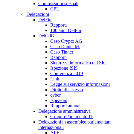
Commissioni speciali
CPL
Delegazioni
DelFin
Rapporti
100 anni DelFin
DelCdG
Caso Crypto AG
Caso Daniel M.
Caso Tinner
Rapporti
Sicurezze informatica dal SIC
Ispezione ISIS
Conferenza 2019
Link
Legge sul servizio informazioni
Diritto di accesso
cyber
Ispezioni
Rapporti annuali
Delegazione amministrativa
Gruppo Parlamento-IT
Delegazioni in assemblee parlamentari
internazionali
APF