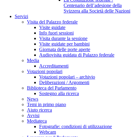
Centenario dell’adesione della
Svizzera alla Società delle Nazioni
Servizi
Visita del Palazzo federale
Visite guidate
Info fuori sessioni
Visita durante la sessione
Visite guidate per bambini
Giornata delle porte aperte
Audiovisita guidata di Palazzo federale
Media
Accreditamenti
Votazioni popolari
Votazioni popolari – archivio
Deliberazioni / Argomenti
Biblioteca del Parlamento
Sostegno alla ricerca
News
Temi in primo piano
Aiuto ricerca
Avvisi
Mediateca
Fotografie: condizioni di utilizzazione
Webcam