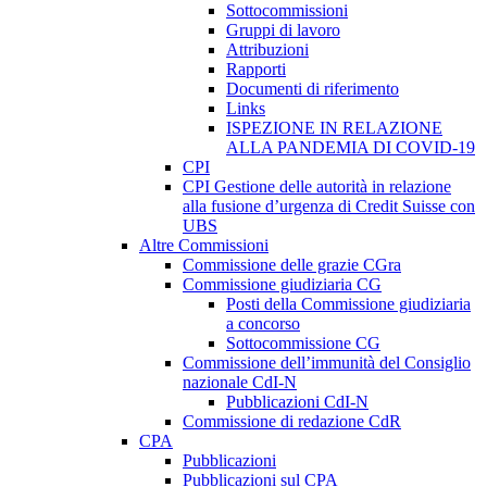
Sottocommissioni
Gruppi di lavoro
Attribuzioni
Rapporti
Documenti di riferimento
Links
ISPEZIONE IN RELAZIONE
ALLA PANDEMIA DI COVID-19
CPI
CPI Gestione delle autorità in relazione
alla fusione d’urgenza di Credit Suisse con
UBS
Altre Commissioni
Commissione delle grazie CGra
Commissione giudiziaria CG
Posti della Commissione giudiziaria
a concorso
Sottocommissione CG
Commissione dell’immunità del Consiglio
nazionale CdI-N
Pubblicazioni CdI-N
Commissione di redazione CdR
CPA
Pubblicazioni
Pubblicazioni sul CPA