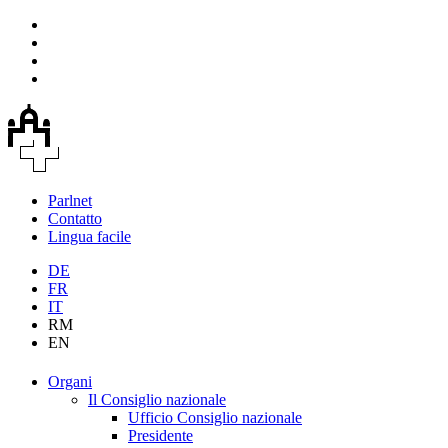
Parlnet
Contatto
Lingua facile
DE
FR
IT
RM
EN
Organi
Il Consiglio nazionale
Ufficio Consiglio nazionale
Presidente