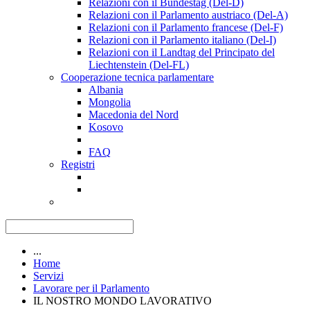
Relazioni con il Bundestag (Del-D)
Relazioni con il Parlamento austriaco (Del-A)
Relazioni con il Parlamento francese (Del-F)
Relazioni con il Parlamento italiano (Del-I)
Relazioni con il Landtag del Principato del
Liechtenstein (Del-FL)
Cooperazione tecnica parlamentare
Albania
Mongolia
Macedonia del Nord
Kosovo
FAQ
Registri
...
Home
Servizi
Lavorare per il Parlamento
IL NOSTRO MONDO LAVORATIVO