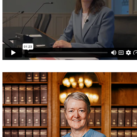
​
​ ​