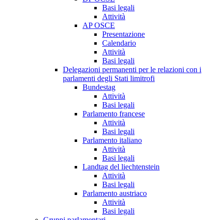
Basi legali
Attività
AP OSCE
Presentazione
Calendario
Attività
Basi legali
Delegazioni permanenti per le relazioni con i
parlamenti degli Stati limitrofi
Bundestag
Attività
Basi legali
Parlamento francese
Attività
Basi legali
Parlamento italiano
Attività
Basi legali
Landtag del liechtenstein
Attività
Basi legali
Parlamento austriaco
Attività
Basi legali
Gruppi parlamentari