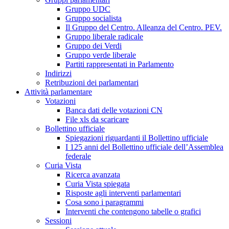
Gruppo UDC
Gruppo socialista
Il Gruppo del Centro. Alleanza del Centro. PEV.
Gruppo liberale radicale
Gruppo dei Verdi
Gruppo verde liberale
Partiti rappresentati in Parlamento
Indirizzi
Retribuzioni dei parlamentari
Attività parlamentare
Votazioni
Banca dati delle votazioni CN
File xls da scaricare
Bollettino ufficiale
Spiegazioni riguardanti il Bollettino ufficiale
I 125 anni del Bollettino ufficiale dell’Assemblea
federale
Curia Vista
Ricerca avanzata
Curia Vista spiegata
Risposte agli interventi parlamentari
Cosa sono i paragrammi
Interventi che contengono tabelle o grafici
Sessioni