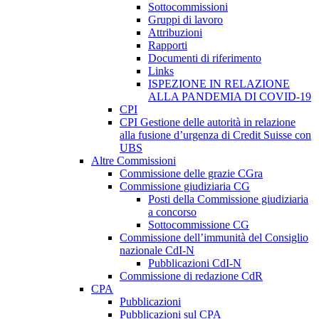
Sottocommissioni
Gruppi di lavoro
Attribuzioni
Rapporti
Documenti di riferimento
Links
ISPEZIONE IN RELAZIONE
ALLA PANDEMIA DI COVID-19
CPI
CPI Gestione delle autorità in relazione
alla fusione d’urgenza di Credit Suisse con
UBS
Altre Commissioni
Commissione delle grazie CGra
Commissione giudiziaria CG
Posti della Commissione giudiziaria
a concorso
Sottocommissione CG
Commissione dell’immunità del Consiglio
nazionale CdI-N
Pubblicazioni CdI-N
Commissione di redazione CdR
CPA
Pubblicazioni
Pubblicazioni sul CPA