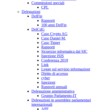
Commissioni speciali
CPL
Delegazioni
DelFin
Rapporti
100 anni DelFin
DelCdG
Caso Crypto AG
Caso Daniel M.
Caso Tinner
Rapporti
Sicurezze informatica dal SIC
Ispezione ISIS
Conferenza 2019
Link
Legge sul servizio informazioni
Diritto di accesso
cyber
Ispezioni
Rapporti annuali
Delegazione amministrativa
Gruppo Parlamento-IT
Delegazioni in assemblee parlamentari
internazionali
APF