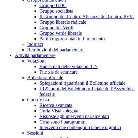
Gruppo UDC
Gruppo socialista
Il Gruppo del Centro. Alleanza del Centro. PEV.
Gruppo liberale radicale
Gruppo dei Verdi
Gruppo verde liberale
Partiti rappresentati in Parlamento
Indirizzi
Retribuzioni dei parlamentari
Attività parlamentare
Votazioni
Banca dati delle votazioni CN
File xls da scaricare
Bollettino ufficiale
Spiegazioni riguardanti il Bollettino ufficiale
I 125 anni del Bollettino ufficiale dell’Assemblea
federale
Curia Vista
Ricerca avanzata
Curia Vista spiegata
Risposte agli interventi parlamentari
Cosa sono i paragrammi
Interventi che contengono tabelle o grafici
Sessioni