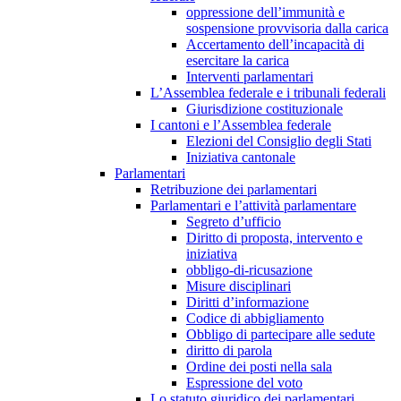
oppressione dell’immunità e
sospensione provvisoria dalla carica
Accertamento dell’incapacità di
esercitare la carica
Interventi parlamentari
L’Assemblea federale e i tribunali federali
Giurisdizione costituzionale
I cantoni e l’Assemblea federale
Elezioni del Consiglio degli Stati
Iniziativa cantonale
Parlamentari
Retribuzione dei parlamentari
Parlamentari e l’attività parlamentare
Segreto d’ufficio
Diritto di proposta, intervento e
iniziativa
obbligo-di-ricusazione
Misure disciplinari
Diritti d’informazione
Codice di abbigliamento
Obbligo di partecipare alle sedute
diritto di parola
Ordine dei posti nella sala
Espressione del voto
Lo statuto giuridico dei parlamentari