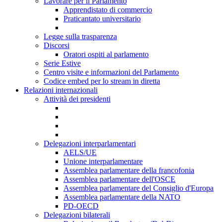
Lavorare per il Parlamento
Apprendistato di commercio
Praticantato universitario
Legge sulla trasparenza
Discorsi
Oratori ospiti al parlamento
Serie Estive
Centro visite e informazioni del Parlamento
Codice embed per lo stream in diretta
Relazioni internazionali
Attività dei presidenti
Delegazioni interparlamentari
AELS/UE
Unione interparlamentare
Assemblea parlamentare della francofonia
Assemblea parlamentare dell'OSCE
Assemblea parlamentare del Consiglio d'Europa
Assemblea parlamentare della NATO
PD-OECD
Delegazioni bilaterali