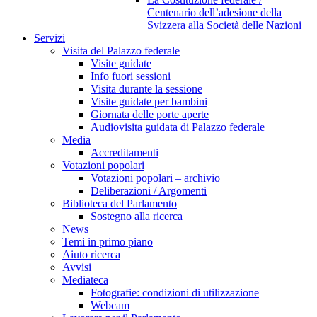
Centenario dell’adesione della
Svizzera alla Società delle Nazioni
Servizi
Visita del Palazzo federale
Visite guidate
Info fuori sessioni
Visita durante la sessione
Visite guidate per bambini
Giornata delle porte aperte
Audiovisita guidata di Palazzo federale
Media
Accreditamenti
Votazioni popolari
Votazioni popolari – archivio
Deliberazioni / Argomenti
Biblioteca del Parlamento
Sostegno alla ricerca
News
Temi in primo piano
Aiuto ricerca
Avvisi
Mediateca
Fotografie: condizioni di utilizzazione
Webcam