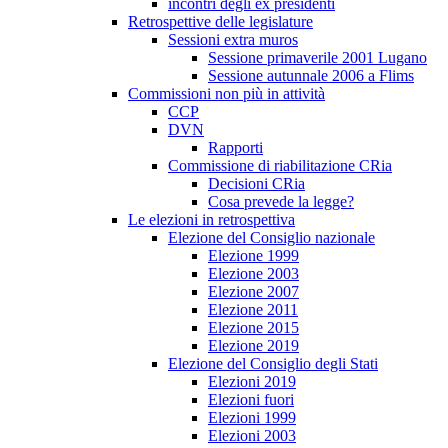
incontri degli ex presidenti
Retrospettive delle legislature
Sessioni extra muros
Sessione primaverile 2001 Lugano
Sessione autunnale 2006 a Flims
Commissioni non più in attività
CCP
DVN
Rapporti
Commissione di riabilitazione CRia
Decisioni CRia
Cosa prevede la legge?
Le elezioni in retrospettiva
Elezione del Consiglio nazionale
Elezione 1999
Elezione 2003
Elezione 2007
Elezione 2011
Elezione 2015
Elezione 2019
Elezione del Consiglio degli Stati
Elezioni 2019
Elezioni fuori
Elezioni 1999
Elezioni 2003