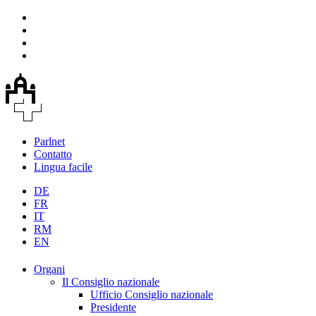
Parlnet
Contatto
Lingua facile
DE
FR
IT
RM
EN
Organi
Il Consiglio nazionale
Ufficio Consiglio nazionale
Presidente