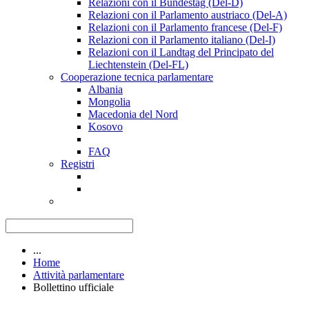
Relazioni con il Bundestag (Del-D)
Relazioni con il Parlamento austriaco (Del-A)
Relazioni con il Parlamento francese (Del-F)
Relazioni con il Parlamento italiano (Del-I)
Relazioni con il Landtag del Principato del
Liechtenstein (Del-FL)
Cooperazione tecnica parlamentare
Albania
Mongolia
Macedonia del Nord
Kosovo
FAQ
Registri
...
Home
Attività parlamentare
Bollettino ufficiale