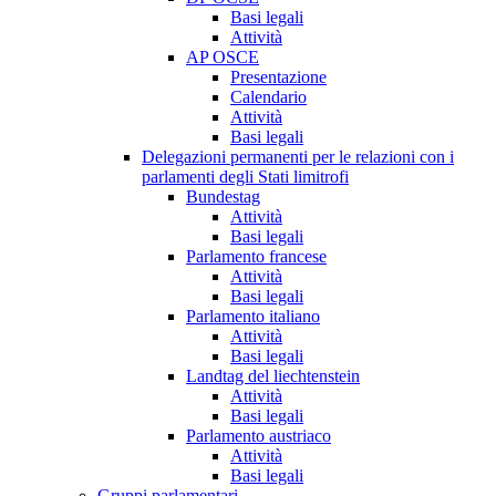
Basi legali
Attività
AP OSCE
Presentazione
Calendario
Attività
Basi legali
Delegazioni permanenti per le relazioni con i
parlamenti degli Stati limitrofi
Bundestag
Attività
Basi legali
Parlamento francese
Attività
Basi legali
Parlamento italiano
Attività
Basi legali
Landtag del liechtenstein
Attività
Basi legali
Parlamento austriaco
Attività
Basi legali
Gruppi parlamentari