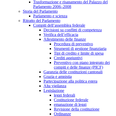
Trasformazione e risanamento del Palazzo del
Parlamento 2006–2008
Storia del Parlamento
Parlamento e scienza
Ritratto del Parlamento
Compiti dell’assemblea federale
Decisioni su conflitti di competenza
Verifica dell’efficacia
Allestimento delle finanze
Procedura di preventivo
Strumenti di gestione finanziaria
Tipi di credito e limite di spesa
Crediti aggiuntivi
Preventivo con piano integrato dei
compiti e delle finanze (PICF)
Garanzia delle costituzioni cantonali
Grazia e amnistia
Partecipazione alla politica estera
Alta vigilanza
Legislazione
leggi federali
Costituzione federale
emanazione di leggi
Revisione della costituzione
Ordinanze