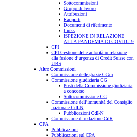
Sottocommissioni
Gruppi di lavoro
Attribuzioni
Rapporti
Documenti di riferimento
Links
ISPEZIONE IN RELAZIONE
ALLA PANDEMIA DI COVID-19
CPI
CPI Gestione delle autorità in relazione
alla fusione d’urgenza di Credit Suisse con
UBS
Altre Commissioni
Commissione delle grazie CGra
Commissione giudiziaria CG
Posti della Commissione giudiziaria
a concorso
Sottocommissione CG
Commissione dell’immunità del Consiglio
nazionale CdI-N
Pubblicazioni CdI-N
Commissione di redazione CdR
CPA
Pubblicazioni
Pubblicazioni sul CPA