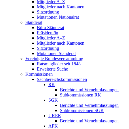
Mitglieder A–Z
Mitglieder nach Kantonen
Sitzordnung
Mutationen Nationalrat
Ständerat
Büro Ständerat
Präsident/in
Mitglieder A–Z
Mitglieder nach Kantonen
Sitzordnung
Mutationen Ständerat
Vereinigte Bundesversammlung
Ratsmitglieder seit 1848
Erweiterte Suche
Kommissionen
Sachbereichskommissionen
RK
Berichte und Vernehmlassungen
Subkommissionen RK
SGK
Berichte und Vernehmlassungen
Subkommissionen SGK
UREK
Berichte und Vernehmlassungen
APK