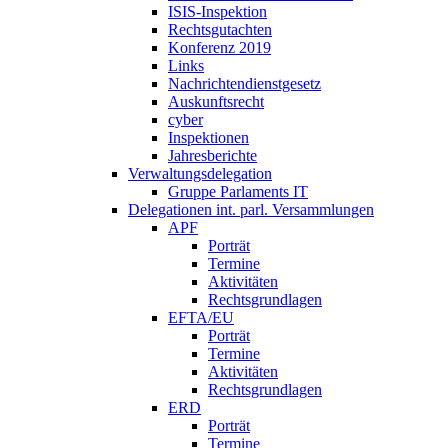
ISIS-Inspektion
Rechtsgutachten
Konferenz 2019
Links
Nachrichtendienstgesetz
Auskunftsrecht
cyber
Inspektionen
Jahresberichte
Verwaltungsdelegation
Gruppe Parlaments IT
Delegationen int. parl. Versammlungen
APF
Porträt
Termine
Aktivitäten
Rechtsgrundlagen
EFTA/EU
Porträt
Termine
Aktivitäten
Rechtsgrundlagen
ERD
Porträt
Termine