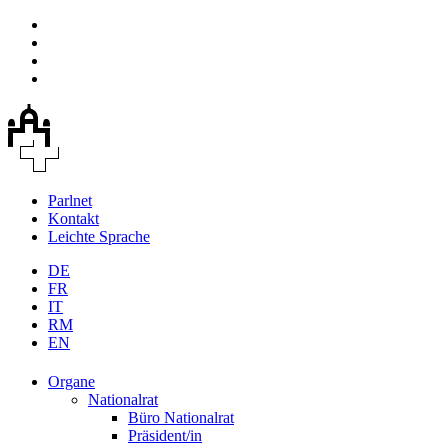
Parlnet
Kontakt
Leichte Sprache
DE
FR
IT
RM
EN
Organe
Nationalrat
Büro Nationalrat
Präsident/in