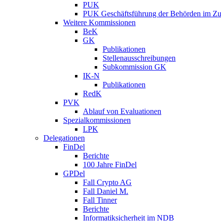
PUK
PUK Geschäftsführung der Behörden im Zus
Weitere Kommissionen
BeK
GK
Publikationen
Stellenausschreibungen
Subkommission GK
IK-N
Publikationen
RedK
PVK
Ablauf von Evaluationen
Spezialkommissionen
LPK
Delegationen
FinDel
Berichte
100 Jahre FinDel
GPDel
Fall Crypto AG
Fall Daniel M.
Fall Tinner
Berichte
Informatiksicherheit ­im NDB