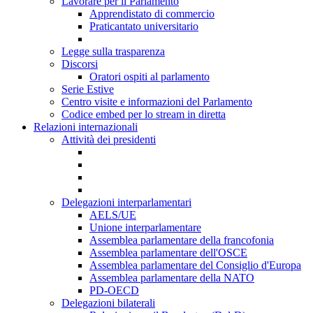
Lavorare per il Parlamento
Apprendistato di commercio
Praticantato universitario
Legge sulla trasparenza
Discorsi
Oratori ospiti al parlamento
Serie Estive
Centro visite e informazioni del Parlamento
Codice embed per lo stream in diretta
Relazioni internazionali
Attività dei presidenti
Delegazioni interparlamentari
AELS/UE
Unione interparlamentare
Assemblea parlamentare della francofonia
Assemblea parlamentare dell'OSCE
Assemblea parlamentare del Consiglio d'Europa
Assemblea parlamentare della NATO
PD-OECD
Delegazioni bilaterali