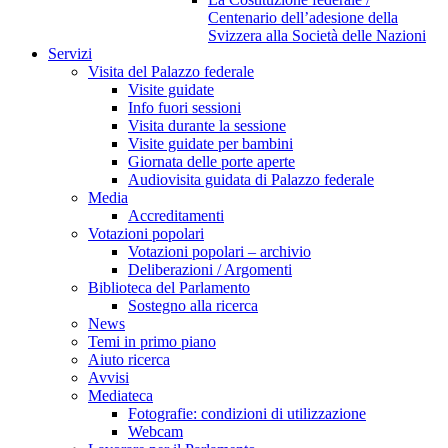
Centenario dell’adesione della
Svizzera alla Società delle Nazioni
Servizi
Visita del Palazzo federale
Visite guidate
Info fuori sessioni
Visita durante la sessione
Visite guidate per bambini
Giornata delle porte aperte
Audiovisita guidata di Palazzo federale
Media
Accreditamenti
Votazioni popolari
Votazioni popolari – archivio
Deliberazioni / Argomenti
Biblioteca del Parlamento
Sostegno alla ricerca
News
Temi in primo piano
Aiuto ricerca
Avvisi
Mediateca
Fotografie: condizioni di utilizzazione
Webcam