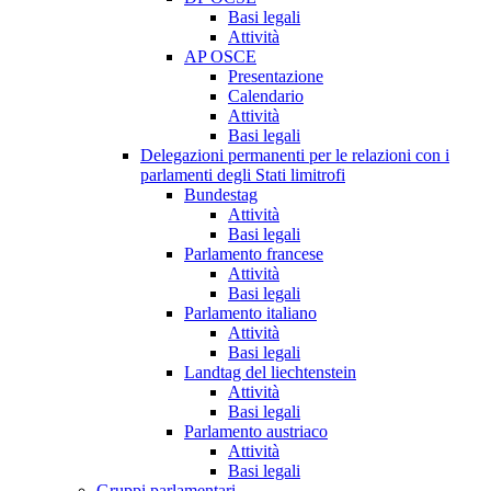
Basi legali
Attività
AP OSCE
Presentazione
Calendario
Attività
Basi legali
Delegazioni permanenti per le relazioni con i
parlamenti degli Stati limitrofi
Bundestag
Attività
Basi legali
Parlamento francese
Attività
Basi legali
Parlamento italiano
Attività
Basi legali
Landtag del liechtenstein
Attività
Basi legali
Parlamento austriaco
Attività
Basi legali
Gruppi parlamentari