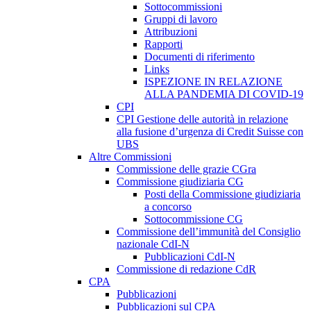
Sottocommissioni
Gruppi di lavoro
Attribuzioni
Rapporti
Documenti di riferimento
Links
ISPEZIONE IN RELAZIONE
ALLA PANDEMIA DI COVID-19
CPI
CPI Gestione delle autorità in relazione
alla fusione d’urgenza di Credit Suisse con
UBS
Altre Commissioni
Commissione delle grazie CGra
Commissione giudiziaria CG
Posti della Commissione giudiziaria
a concorso
Sottocommissione CG
Commissione dell’immunità del Consiglio
nazionale CdI-N
Pubblicazioni CdI-N
Commissione di redazione CdR
CPA
Pubblicazioni
Pubblicazioni sul CPA