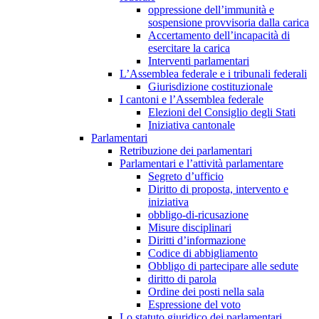
oppressione dell’immunità e
sospensione provvisoria dalla carica
Accertamento dell’incapacità di
esercitare la carica
Interventi parlamentari
L’Assemblea federale e i tribunali federali
Giurisdizione costituzionale
I cantoni e l’Assemblea federale
Elezioni del Consiglio degli Stati
Iniziativa cantonale
Parlamentari
Retribuzione dei parlamentari
Parlamentari e l’attività parlamentare
Segreto d’ufficio
Diritto di proposta, intervento e
iniziativa
obbligo-di-ricusazione
Misure disciplinari
Diritti d’informazione
Codice di abbigliamento
Obbligo di partecipare alle sedute
diritto di parola
Ordine dei posti nella sala
Espressione del voto
Lo statuto giuridico dei parlamentari