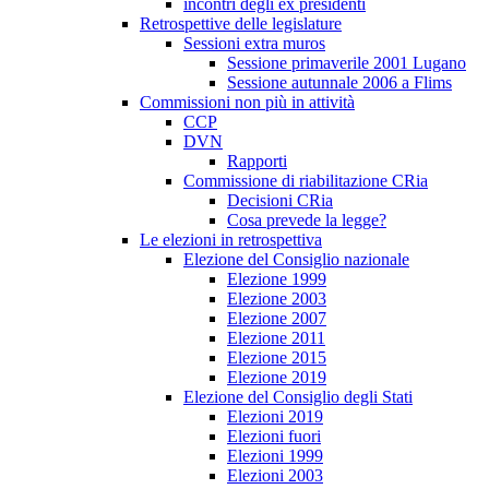
incontri degli ex presidenti
Retrospettive delle legislature
Sessioni extra muros
Sessione primaverile 2001 Lugano
Sessione autunnale 2006 a Flims
Commissioni non più in attività
CCP
DVN
Rapporti
Commissione di riabilitazione CRia
Decisioni CRia
Cosa prevede la legge?
Le elezioni in retrospettiva
Elezione del Consiglio nazionale
Elezione 1999
Elezione 2003
Elezione 2007
Elezione 2011
Elezione 2015
Elezione 2019
Elezione del Consiglio degli Stati
Elezioni 2019
Elezioni fuori
Elezioni 1999
Elezioni 2003