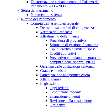
Trasformazione e risanamento del Palazzo del
Parlamento 2006–2008
Storia del Parlamento
Parlamento e scienza
Ritratto del Parlamento
Compiti dell’assemblea federale
Decisioni su conflitti di competenza
Verifica dell’efficacia
Allestimento delle finanze
Procedura di preventivo
Strumenti di gestione finanziaria
Tipi di credito e limite di spesa
Crediti aggiuntivi
Preventivo con piano integrato dei
compiti e delle finanze (PICF)
Garanzia delle costituzioni cantonali
Grazia e amnistia
Partecipazione alla politica estera
Alta vigilanza
Legislazione
leggi federali
Costituzione federale
emanazione di leggi
Revisione della costituzione
Ordinanze