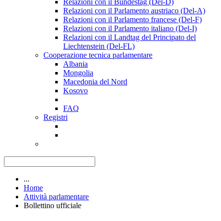
Relazioni con il Bundestag (Del-D)
Relazioni con il Parlamento austriaco (Del-A)
Relazioni con il Parlamento francese (Del-F)
Relazioni con il Parlamento italiano (Del-I)
Relazioni con il Landtag del Principato del
Liechtenstein (Del-FL)
Cooperazione tecnica parlamentare
Albania
Mongolia
Macedonia del Nord
Kosovo
FAQ
Registri
...
Home
Attività parlamentare
Bollettino ufficiale