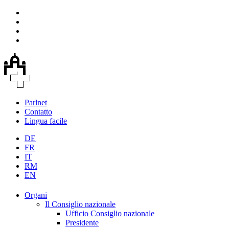
Parlnet
Contatto
Lingua facile
DE
FR
IT
RM
EN
Organi
Il Consiglio nazionale
Ufficio Consiglio nazionale
Presidente