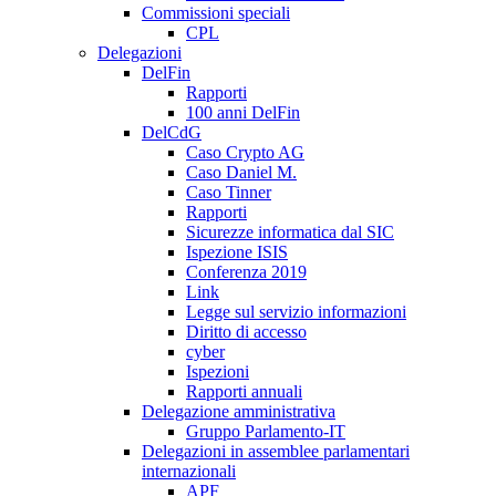
Commissioni speciali
CPL
Delegazioni
DelFin
Rapporti
100 anni DelFin
DelCdG
Caso Crypto AG
Caso Daniel M.
Caso Tinner
Rapporti
Sicurezze informatica dal SIC
Ispezione ISIS
Conferenza 2019
Link
Legge sul servizio informazioni
Diritto di accesso
cyber
Ispezioni
Rapporti annuali
Delegazione amministrativa
Gruppo Parlamento-IT
Delegazioni in assemblee parlamentari
internazionali
APF