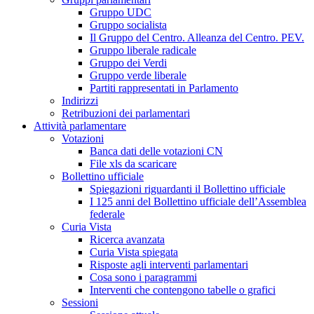
Gruppo UDC
Gruppo socialista
Il Gruppo del Centro. Alleanza del Centro. PEV.
Gruppo liberale radicale
Gruppo dei Verdi
Gruppo verde liberale
Partiti rappresentati in Parlamento
Indirizzi
Retribuzioni dei parlamentari
Attività parlamentare
Votazioni
Banca dati delle votazioni CN
File xls da scaricare
Bollettino ufficiale
Spiegazioni riguardanti il Bollettino ufficiale
I 125 anni del Bollettino ufficiale dell’Assemblea
federale
Curia Vista
Ricerca avanzata
Curia Vista spiegata
Risposte agli interventi parlamentari
Cosa sono i paragrammi
Interventi che contengono tabelle o grafici
Sessioni