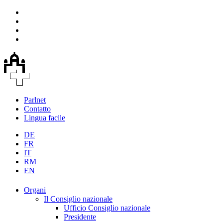
Parlnet
Contatto
Lingua facile
DE
FR
IT
RM
EN
Organi
Il Consiglio nazionale
Ufficio Consiglio nazionale
Presidente