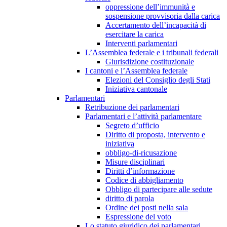
oppressione dell’immunità e
sospensione provvisoria dalla carica
Accertamento dell’incapacità di
esercitare la carica
Interventi parlamentari
L’Assemblea federale e i tribunali federali
Giurisdizione costituzionale
I cantoni e l’Assemblea federale
Elezioni del Consiglio degli Stati
Iniziativa cantonale
Parlamentari
Retribuzione dei parlamentari
Parlamentari e l’attività parlamentare
Segreto d’ufficio
Diritto di proposta, intervento e
iniziativa
obbligo-di-ricusazione
Misure disciplinari
Diritti d’informazione
Codice di abbigliamento
Obbligo di partecipare alle sedute
diritto di parola
Ordine dei posti nella sala
Espressione del voto
Lo statuto giuridico dei parlamentari