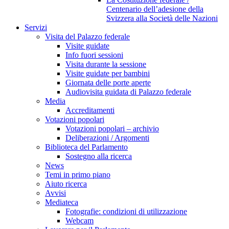
Centenario dell’adesione della
Svizzera alla Società delle Nazioni
Servizi
Visita del Palazzo federale
Visite guidate
Info fuori sessioni
Visita durante la sessione
Visite guidate per bambini
Giornata delle porte aperte
Audiovisita guidata di Palazzo federale
Media
Accreditamenti
Votazioni popolari
Votazioni popolari – archivio
Deliberazioni / Argomenti
Biblioteca del Parlamento
Sostegno alla ricerca
News
Temi in primo piano
Aiuto ricerca
Avvisi
Mediateca
Fotografie: condizioni di utilizzazione
Webcam