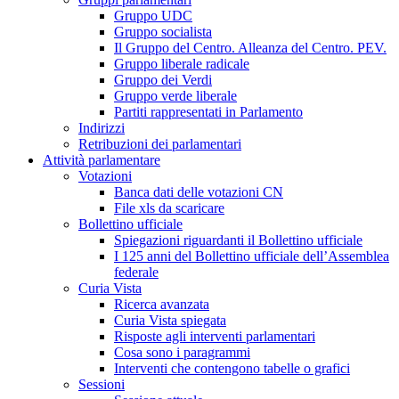
Gruppo UDC
Gruppo socialista
Il Gruppo del Centro. Alleanza del Centro. PEV.
Gruppo liberale radicale
Gruppo dei Verdi
Gruppo verde liberale
Partiti rappresentati in Parlamento
Indirizzi
Retribuzioni dei parlamentari
Attività parlamentare
Votazioni
Banca dati delle votazioni CN
File xls da scaricare
Bollettino ufficiale
Spiegazioni riguardanti il Bollettino ufficiale
I 125 anni del Bollettino ufficiale dell’Assemblea
federale
Curia Vista
Ricerca avanzata
Curia Vista spiegata
Risposte agli interventi parlamentari
Cosa sono i paragrammi
Interventi che contengono tabelle o grafici
Sessioni