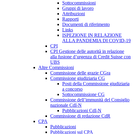
Sottocommissioni
Gruppi di lavoro
Attribuzioni
Rapporti
Documenti di riferimento
Links
ISPEZIONE IN RELAZIONE
ALLA PANDEMIA DI COVID-19
CPI
CPI Gestione delle autorità in relazione
alla fusione d’urgenza di Credit Suisse con
UBS
Altre Commissioni
Commissione delle grazie CGra
Commissione giudiziaria CG
Posti della Commissione giudiziaria
a concorso
Sottocommissione CG
Commissione dell’immunità del Consiglio
nazionale CdI-N
Pubblicazioni CdI-N
Commissione di redazione CdR
CPA
Pubblicazioni
Pubblicazioni sul CPA