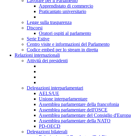
Lavorare per il Parlamento
Apprendistato di commercio
Praticantato universitario
Legge sulla trasparenza
Discorsi
Oratori ospiti al parlamento
Serie Estive
Centro visite e informazioni del Parlamento
Codice embed per lo stream in diretta
Relazioni internazionali
Attività dei presidenti
Delegazioni interparlamentari
AELS/UE
Unione interparlamentare
Assemblea parlamentare della francofonia
Assemblea parlamentare dell'OSCE
Assemblea parlamentare del Consiglio d'Europa
Assemblea parlamentare della NATO
PD-OECD
Delegazioni bilaterali