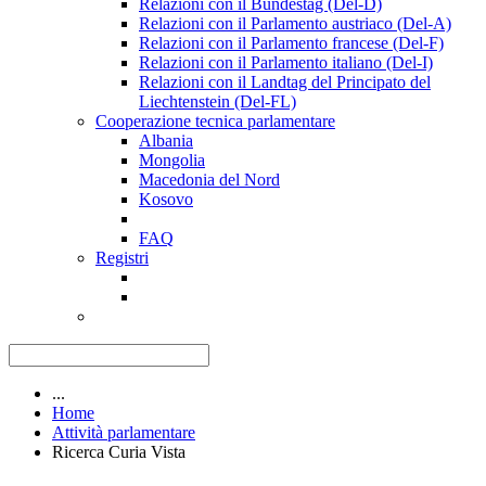
Relazioni con il Bundestag (Del-D)
Relazioni con il Parlamento austriaco (Del-A)
Relazioni con il Parlamento francese (Del-F)
Relazioni con il Parlamento italiano (Del-I)
Relazioni con il Landtag del Principato del
Liechtenstein (Del-FL)
Cooperazione tecnica parlamentare
Albania
Mongolia
Macedonia del Nord
Kosovo
FAQ
Registri
...
Home
Attività parlamentare
Ricerca Curia Vista