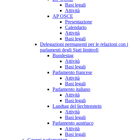
Basi legali
Attività
AP OSCE
Presentazione
Calendario
Attività
Basi legali
Delegazioni permanenti per le relazioni con i
parlamenti degli Stati limitrofi
Bundestag
Attività
Basi legali
Parlamento francese
Attività
Basi legali
Parlamento italiano
Attività
Basi legali
Landtag del liechtenstein
Attività
Basi legali
Parlamento austriaco
Attività
Basi legali
Gruppi parlamentari