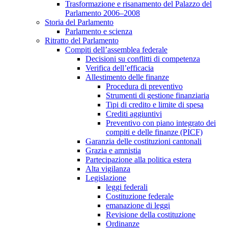
Trasformazione e risanamento del Palazzo del
Parlamento 2006–2008
Storia del Parlamento
Parlamento e scienza
Ritratto del Parlamento
Compiti dell’assemblea federale
Decisioni su conflitti di competenza
Verifica dell’efficacia
Allestimento delle finanze
Procedura di preventivo
Strumenti di gestione finanziaria
Tipi di credito e limite di spesa
Crediti aggiuntivi
Preventivo con piano integrato dei
compiti e delle finanze (PICF)
Garanzia delle costituzioni cantonali
Grazia e amnistia
Partecipazione alla politica estera
Alta vigilanza
Legislazione
leggi federali
Costituzione federale
emanazione di leggi
Revisione della costituzione
Ordinanze