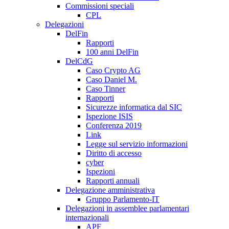
Commissioni speciali
CPL
Delegazioni
DelFin
Rapporti
100 anni DelFin
DelCdG
Caso Crypto AG
Caso Daniel M.
Caso Tinner
Rapporti
Sicurezze informatica dal SIC
Ispezione ISIS
Conferenza 2019
Link
Legge sul servizio informazioni
Diritto di accesso
cyber
Ispezioni
Rapporti annuali
Delegazione amministrativa
Gruppo Parlamento-IT
Delegazioni in assemblee parlamentari
internazionali
APF