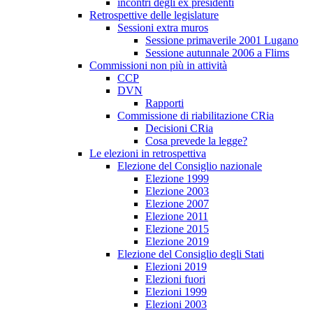
incontri degli ex presidenti
Retrospettive delle legislature
Sessioni extra muros
Sessione primaverile 2001 Lugano
Sessione autunnale 2006 a Flims
Commissioni non più in attività
CCP
DVN
Rapporti
Commissione di riabilitazione CRia
Decisioni CRia
Cosa prevede la legge?
Le elezioni in retrospettiva
Elezione del Consiglio nazionale
Elezione 1999
Elezione 2003
Elezione 2007
Elezione 2011
Elezione 2015
Elezione 2019
Elezione del Consiglio degli Stati
Elezioni 2019
Elezioni fuori
Elezioni 1999
Elezioni 2003