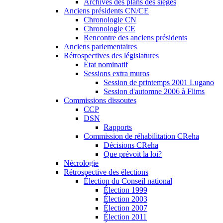
Archives des plans des sièges
Anciens présidents CN/CE
Chronologie CN
Chronologie CE
Rencontre des anciens présidents
Anciens parlementaires
Rétrospectives des législatures
État nominatif
Sessions extra muros
Session de printemps 2001 Lugano
Session d'automne 2006 à Flims
Commissions dissoutes
CCP
DSN
Rapports
Commission de réhabilitation CReha
Décisions CReha
Que prévoit la loi?
Nécrologie
Rétrospective des élections
Élection du Conseil national
Élection 1999
Élection 2003
Élection 2007
Élection 2011