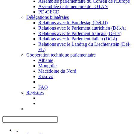
Assemblée parlementaire du Conseil de l'Europe
Assemblée parlementaire de l'OTAN
PD-OECD
Délégations bilatérales
Relations avec le Bundestag (Dél-D)
Relations avec le Parlement autrichien (Dél-A)
Relations avec le Parlement français (Dél-F)
Relations avec le Parlement italien (Dél-I)
Relations avec le Landtag du Liechtenstein (Dél-
FL)
Coopération technique parlementaire
Albanie
Mongolie
Macédoine du Nord
Kosovo
FAQ
Registres
...