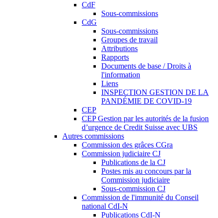
CdF
Sous-commissions
CdG
Sous-commissions
Groupes de travail
Attributions
Rapports
Documents de base / Droits à
l'information
Liens
INSPECTION GESTION DE LA
PANDÉMIE DE COVID-19
CEP
CEP Gestion par les autorités de la fusion
d’urgence de Credit Suisse avec UBS
Autres commissions
Commission des grâces CGra
Commission judiciaire CJ
Publications de la CJ
Postes mis au concours par la
Commission judiciaire
Sous-commission CJ
Commission de l'immunité du Conseil
national CdI-N
Publications CdI-N