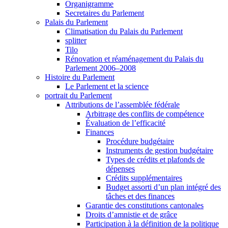
Organigramme
Secretaires du Parlement
Palais du Parlement
Climatisation du Palais du Parlement
splitter
Tilo
Rénovation et réaménagement du Palais du
Parlement 2006–2008
Histoire du Parlement
Le Parlement et la science
portrait du Parlement
Attributions de l’assemblée fédérale
Arbitrage des conflits de compétence
Évaluation de l’efficacité
Finances
Procédure budgétaire
Instruments de gestion budgétaire
Types de crédits et plafonds de
dépenses
Crédits supplémentaires
Budget assorti d’un plan intégré des
tâches et des finances
Garantie des constitutions cantonales
Droits d’amnistie et de grâce
Participation à la définition de la politique