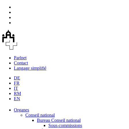
Parlnet
Contact
Langage simplifié
DE
FR
IT
RM
EN
Organes
Conseil national
Bureau Conseil national
Sous-commissions