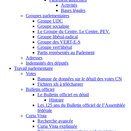
Activités
Bases légales
Groupes parlementaires
Groupe UDC
Groupe socialiste
Le Groupe du Centre. Le Centre. PEV.
Groupe libéral-radical
Groupe des VERT-E-S
Groupe vert'libéral
Partis représentés au Parlement
Adresses
Indemnités des députés
Travail parlementaire
Votes
Banque de données sur le détail des votes CN
Fichiers xls à télécharger
Bulletin officiel
Le Bulletin officiel en détail
Histoire
Les 125 ans du Bulletin officiel de I’Assemblée
fédérale
Curia Vista
Recherche avancée
Curia Vista expliquée