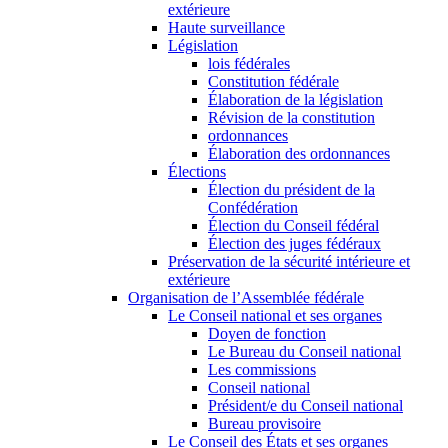
extérieure
Haute surveillance
Législation
lois fédérales
Constitution fédérale
Élaboration de la législation
Révision de la constitution
ordonnances
Élaboration des ordonnances
Élections
Élection du président de la
Confédération
Élection du Conseil fédéral
Élection des juges fédéraux
Préservation de la sécurité intérieure et
extérieure
Organisation de l’Assemblée fédérale
Le Conseil national et ses organes
Doyen de fonction
Le Bureau du Conseil national
Les commissions
Conseil national
Président/e du Conseil national
Bureau provisoire
Le Conseil des États et ses organes