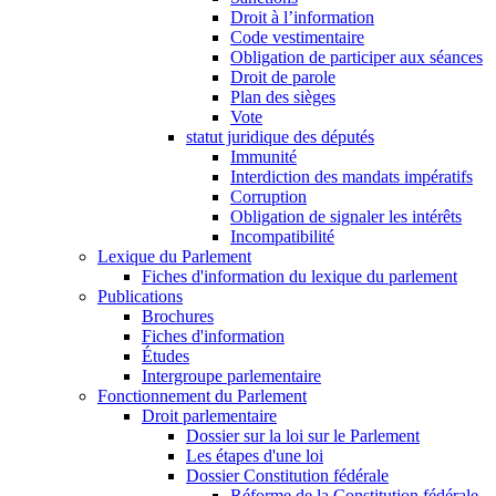
Droit à l’information
Code vestimentaire
Obligation de participer aux séances
Droit de parole
Plan des sièges
Vote
statut juridique des députés
Immunité
Interdiction des mandats impératifs
Corruption
Obligation de signaler les intérêts
Incompatibilité
Lexique du Parlement
Fiches d'information du lexique du parlement
Publications
Brochures
Fiches d'information
Études
Intergroupe parlementaire
Fonctionnement du Parlement
Droit parlementaire
Dossier sur la loi sur le Parlement
Les étapes d'une loi
Dossier Constitution fédérale
Réforme de la Constitution fédérale