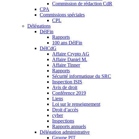
Commission de rédaction CdR
CPA
Commissions spéciales
CPL
Délégations
DélFin
Rapports
100 ans DélFin
DélCdG
Affaire Crypto AG
Affaire Daniel M.
Affaire Tinner
Rapports
Sécurité informatique du SRC
Inspection ISIS
Avis de droit
Conférence 2019
Liens
Loi sur le renseignement
Droit d’accès
cyber
Inspections
Rapports annuels
Délégation administrative
Groupe PIT