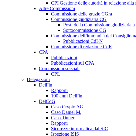
CPI Gestione delle autorità in relazione all
Altre Commissioni
Commissione delle grazie CGra
Commissione giudiziaria CG
Posti della Commissione giudiziaria a
Sottocommissione CG
Commissione dell’immunità del Consiglio n
Pubblicazioni CdI-N
Commissione di redazione CdR
CPA
Pubblicazioni
Pubblicazioni sul CPA
Commissioni speciali
CPL
Delegazioni
DelFin
Rapporti
100 anni DelFin
DelCdG
Caso Crypto AG
Caso Daniel M.
Caso Tinner
Rapporti
Sicurezze informatica dal SIC
Ispezione ISIS