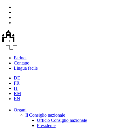
Parlnet
Contatto
Lingua facile
DE
FR
IT
RM
EN
Organi
Il Consiglio nazionale
Ufficio Consiglio nazionale
Presidente