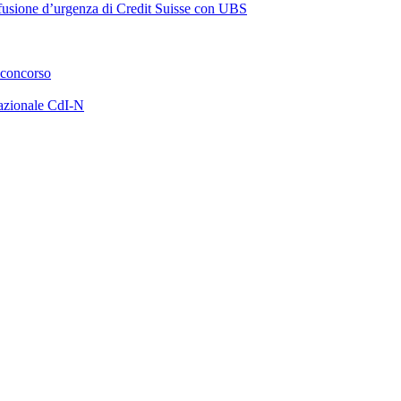
a fusione d’urgenza di Credit Suisse con UBS
 concorso
azionale CdI-N