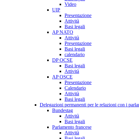
Video
UIP
Presentazione
Attività
Basi legali
AP NATO
Attività
Presentazione
Basi legali
calendario
DP OCSE
Basi legali
Attività
AP OSCE
Presentazione
Calendario
Attività
Basi legali
Delegazioni permanenti per le relazioni con i parlam
Bundestag
Attività
Basi legali
Parlamento francese
Attività
Basi legali