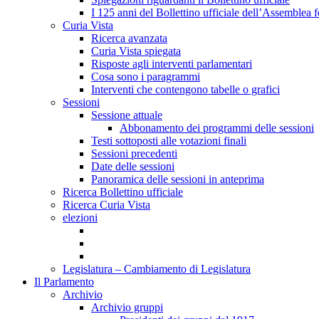
I 125 anni del Bollettino ufficiale dell’Assemblea f
Curia Vista
Ricerca avanzata
Curia Vista spiegata
Risposte agli interventi parlamentari
Cosa sono i paragrammi
Interventi che contengono tabelle o grafici
Sessioni
Sessione attuale
Abbonamento dei programmi delle sessioni
Testi sottoposti alle votazioni finali
Sessioni precedenti
Date delle sessioni
Panoramica delle sessioni in anteprima
Ricerca Bollettino ufficiale
Ricerca Curia Vista
elezioni
Legislatura – Cambiamento di Legislatura
Il Parlamento
Archivio
Archivio gruppi