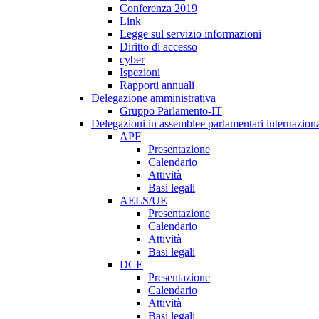
Conferenza 2019
Link
Legge sul servizio informazioni
Diritto di accesso
cyber
Ispezioni
Rapporti annuali
Delegazione amministrativa
Gruppo Parlamento-IT
Delegazioni in assemblee parlamentari internaziona
APF
Presentazione
Calendario
Attività
Basi legali
AELS/UE
Presentazione
Calendario
Attività
Basi legali
DCE
Presentazione
Calendario
Attività
Basi legali