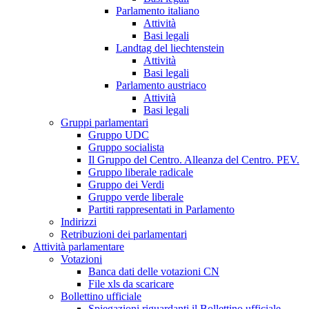
Parlamento italiano
Attività
Basi legali
Landtag del liechtenstein
Attività
Basi legali
Parlamento austriaco
Attività
Basi legali
Gruppi parlamentari
Gruppo UDC
Gruppo socialista
Il Gruppo del Centro. Alleanza del Centro. PEV.
Gruppo liberale radicale
Gruppo dei Verdi
Gruppo verde liberale
Partiti rappresentati in Parlamento
Indirizzi
Retribuzioni dei parlamentari
Attività parlamentare
Votazioni
Banca dati delle votazioni CN
File xls da scaricare
Bollettino ufficiale
Spiegazioni riguardanti il Bollettino ufficiale