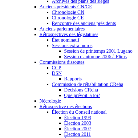
Archives des plans des sièges
Anciens présidents CN/CE
Chronologie CN
Chronologie CE
Rencontre des anciens présidents
Anciens parlementaires
Rétrospectives des législatures
État nominatif
Sessions extra muros
Session de printemps 2001 Lugano
Session d'automne 2006 à Flims
Commissions dissoutes
CCP
DSN
Rapports
Commission de réhabilitation CReha
Décisions CReha
Que prévoit la loi?
Nécrologie
Rétrospective des élections
Élection du Conseil national
Élection 1999
Élection 2003
Élection 2007
Élection 2011