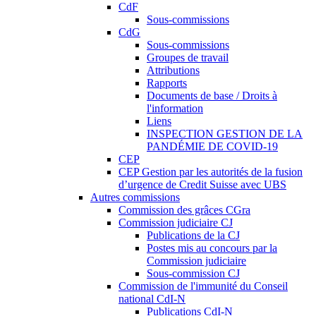
CdF
Sous-commissions
CdG
Sous-commissions
Groupes de travail
Attributions
Rapports
Documents de base / Droits à
l'information
Liens
INSPECTION GESTION DE LA
PANDÉMIE DE COVID-19
CEP
CEP Gestion par les autorités de la fusion
d’urgence de Credit Suisse avec UBS
Autres commissions
Commission des grâces CGra
Commission judiciaire CJ
Publications de la CJ
Postes mis au concours par la
Commission judiciaire
Sous-commission CJ
Commission de l'immunité du Conseil
national CdI-N
Publications CdI-N