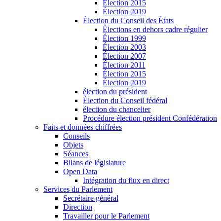
Élection 2015
Élection 2019
Élection du Conseil des États
Élections en dehors cadre régulier
Élection 1999
Élection 2003
Élection 2007
Élection 2011
Élection 2015
Élection 2019
élection du président
Élection du Conseil fédéral
élection du chancelier
Procédure élection président Confédération
Faits et données chiffrées
Conseils
Objets
Séances
Bilans de législature
Open Data
Intégration du flux en direct
Services du Parlement
Secrétaire général
Direction
Travailler pour le Parlement