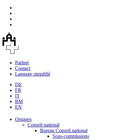
Parlnet
Contact
Langage simplifié
DE
FR
IT
RM
EN
Organes
Conseil national
Bureau Conseil national
Sous-commissions