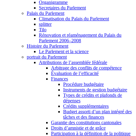
Organigramme
Secretaires du Parlement
Palais du Parlement
Climatisation du Palais du Parlement
splitter
Tilo
Rénovation et réaménagement du Palais du
Parlement 2006–2008
Histoire du Parlement
Le Parlement et la science
portrait du Parlement
Attributions de l’assemblée fédérale
Arbitrage des conflits de compétence
Évaluation de l’efficacité
Finances
Procédure budgétaire
Instruments de gestion budgétaire
Types de crédits et plafonds de
dépenses
Crédits supplémentaires
Budget assorti d’un plan intégré des
tâches et des finances
Garantie des constitutions cantonales
Droits d’amnistie et de grâce
Participation à la définition de la politique