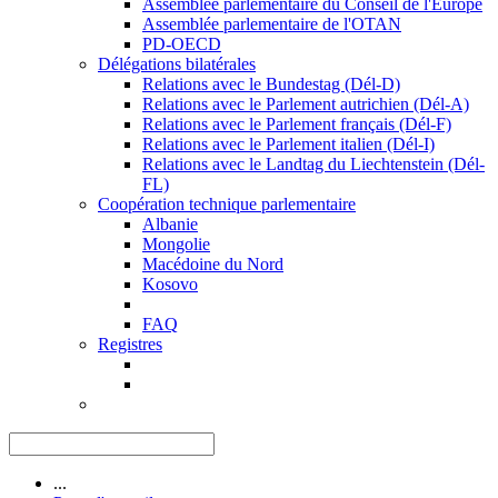
Assemblée parlementaire du Conseil de l'Europe
Assemblée parlementaire de l'OTAN
PD-OECD
Délégations bilatérales
Relations avec le Bundestag (Dél-D)
Relations avec le Parlement autrichien (Dél-A)
Relations avec le Parlement français (Dél-F)
Relations avec le Parlement italien (Dél-I)
Relations avec le Landtag du Liechtenstein (Dél-
FL)
Coopération technique parlementaire
Albanie
Mongolie
Macédoine du Nord
Kosovo
FAQ
Registres
...