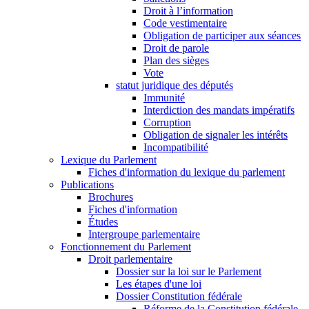
Droit à l’information
Code vestimentaire
Obligation de participer aux séances
Droit de parole
Plan des sièges
Vote
statut juridique des députés
Immunité
Interdiction des mandats impératifs
Corruption
Obligation de signaler les intérêts
Incompatibilité
Lexique du Parlement
Fiches d'information du lexique du parlement
Publications
Brochures
Fiches d'information
Études
Intergroupe parlementaire
Fonctionnement du Parlement
Droit parlementaire
Dossier sur la loi sur le Parlement
Les étapes d'une loi
Dossier Constitution fédérale
Réforme de la Constitution fédérale