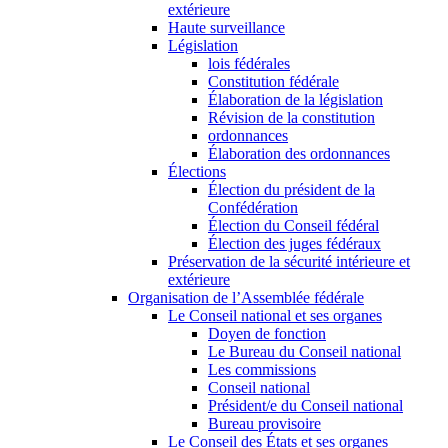
extérieure
Haute surveillance
Législation
lois fédérales
Constitution fédérale
Élaboration de la législation
Révision de la constitution
ordonnances
Élaboration des ordonnances
Élections
Élection du président de la
Confédération
Élection du Conseil fédéral
Élection des juges fédéraux
Préservation de la sécurité intérieure et
extérieure
Organisation de l’Assemblée fédérale
Le Conseil national et ses organes
Doyen de fonction
Le Bureau du Conseil national
Les commissions
Conseil national
Président/e du Conseil national
Bureau provisoire
Le Conseil des États et ses organes