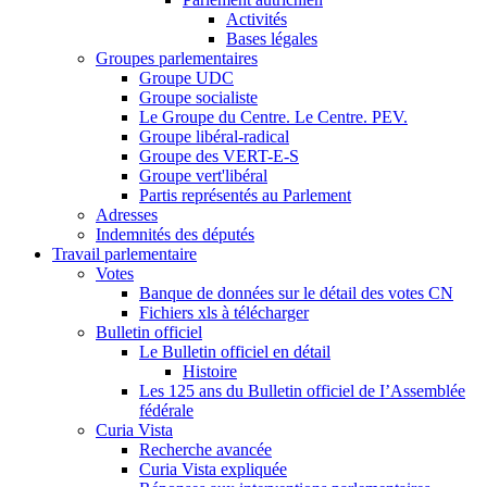
Activités
Bases légales
Groupes parlementaires
Groupe UDC
Groupe socialiste
Le Groupe du Centre. Le Centre. PEV.
Groupe libéral-radical
Groupe des VERT-E-S
Groupe vert'libéral
Partis représentés au Parlement
Adresses
Indemnités des députés
Travail parlementaire
Votes
Banque de données sur le détail des votes CN
Fichiers xls à télécharger
Bulletin officiel
Le Bulletin officiel en détail
Histoire
Les 125 ans du Bulletin officiel de I’Assemblée
fédérale
Curia Vista
Recherche avancée
Curia Vista expliquée