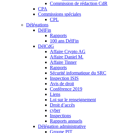
Commission de rédaction CdR
CPA
Commissions spéciales
CPL
Délégations
DélFin
Rapports
100 ans DélFin
DélCdG
Affaire Crypto AG
Affaire Daniel M.
Affaire Tinner
Rapports
Sécurité informatique du SRC
Inspection ISIS
Avis de droit
Conférence 2019
Liens
Loi sur le renseignement
Droit d’accès
cyber
Inspections
Rapports annuels
Délégation administrative
Groupe PIT