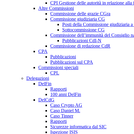
CPI Gestione delle autorità in relazione all
Altre Commissioni
Commissione delle grazie CGra
Commissione giudiziaria CG
Posti della Commissione giudiziaria a
Sottocommissione CG
Commissione dell’immunità del Consiglio n
Pubblicazioni CdI-N
Commissione di redazione CdR
CPA
Pubblicazioni
Pubblicazioni sul CPA
Commissioni speciali
CPL
Delegazioni
DelFin
Rapporti
100 anni DelFin
DelCdG
Caso Crypto AG
Caso Daniel M.
Caso Tinner
Rapporti
Sicurezze informatica dal SIC
Ispezione ISIS