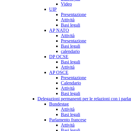
Video
UIP
Presentazione
Attività
Basi legali
AP NATO
Attività
Presentazione
Basi legali
calendario
DP OCSE
Basi legali
Attività
AP OSCE
Presentazione
Calendario
Attività
Basi legali
Delegazioni permanenti per le relazioni con i parlam
Bundestag
Attività
Basi legali
Parlamento francese
Attività
Basi legali