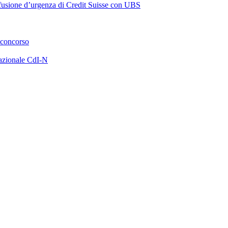
a fusione d’urgenza di Credit Suisse con UBS
 concorso
azionale CdI-N