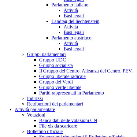
Parlamento italiano
Attività
Basi legali
Landtag del liechtenstein
Attività
Basi legali
Parlamento austriaco
Attività
Basi legali
Gruppi parlamentari
Gruppo UDC
Gruppo socialista
Il Gruppo del Centro. Alleanza del Centro. PEV.
Gruppo liberale radicale
Gruppo dei Verdi
Gruppo verde liberale
Partiti rappresentati in Parlamento
Indirizzi
Retribuzioni dei parlamentari
Attività parlamentare
Votazioni
Banca dati delle votazioni CN
File xls da scaricare
Bollettino ufficiale
Spiegazioni riguardanti il Bollettino ufficiale