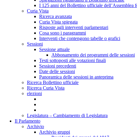
I 125 anni del Bollettino ufficiale dell’Assemblea f
Curia Vista
Ricerca avanzata
Curia Vista spiegata
Risposte agli interventi parlamentari
Cosa sono i paragrammi
Interventi che contengono tabelle o grafici
Sessioni
Sessione attuale
Abbonamento dei programmi delle sessioni
Testi sottoposti alle votazioni finali
Sessioni precedenti
Date delle sessioni
Panoramica delle sessioni in anteprima
Ricerca Bollettino ufficiale
Ricerca Curia Vista
elezioni
Legislatura – Cambiamento di Legislatura
Il Parlamento
Archivio
Archivio gruppi