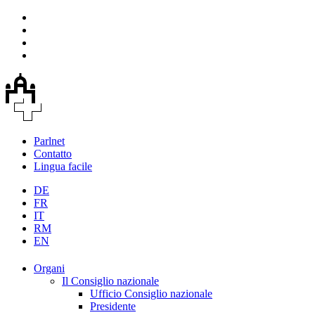
Parlnet
Contatto
Lingua facile
DE
FR
IT
RM
EN
Organi
Il Consiglio nazionale
Ufficio Consiglio nazionale
Presidente