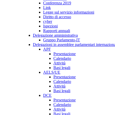
Conferenza 2019
Link
Legge sul servizio informazioni
Diritto di accesso
cyber
Ispezioni
Rapporti annuali
Delegazione amministrativa
Gruppo Parlamento-IT
Delegazioni in assemblee parlamentari internaziona
APF
Presentazione
Calendario
Attività
Basi legali
AELS/UE
Presentazione
Calendario
Attività
Basi legali
DCE
Presentazione
Calendario
Attività
Basi legali