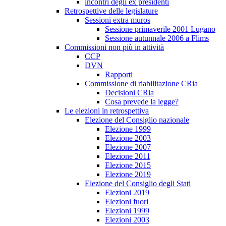
incontri degli ex presidenti
Retrospettive delle legislature
Sessioni extra muros
Sessione primaverile 2001 Lugano
Sessione autunnale 2006 a Flims
Commissioni non più in attività
CCP
DVN
Rapporti
Commissione di riabilitazione CRia
Decisioni CRia
Cosa prevede la legge?
Le elezioni in retrospettiva
Elezione del Consiglio nazionale
Elezione 1999
Elezione 2003
Elezione 2007
Elezione 2011
Elezione 2015
Elezione 2019
Elezione del Consiglio degli Stati
Elezioni 2019
Elezioni fuori
Elezioni 1999
Elezioni 2003