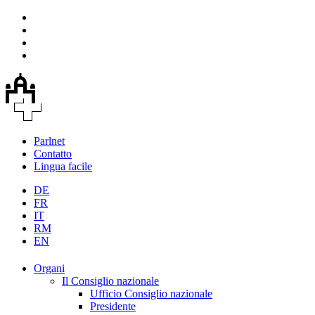
Parlnet
Contatto
Lingua facile
DE
FR
IT
RM
EN
Organi
Il Consiglio nazionale
Ufficio Consiglio nazionale
Presidente