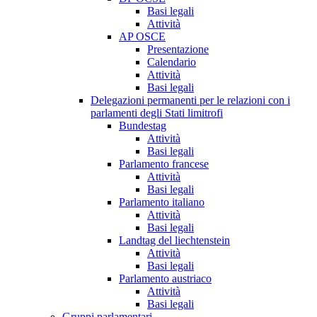
Basi legali
Attività
AP OSCE
Presentazione
Calendario
Attività
Basi legali
Delegazioni permanenti per le relazioni con i
parlamenti degli Stati limitrofi
Bundestag
Attività
Basi legali
Parlamento francese
Attività
Basi legali
Parlamento italiano
Attività
Basi legali
Landtag del liechtenstein
Attività
Basi legali
Parlamento austriaco
Attività
Basi legali
Gruppi parlamentari