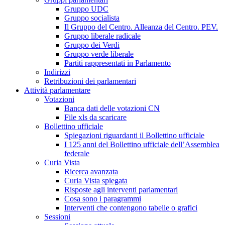
Gruppo UDC
Gruppo socialista
Il Gruppo del Centro. Alleanza del Centro. PEV.
Gruppo liberale radicale
Gruppo dei Verdi
Gruppo verde liberale
Partiti rappresentati in Parlamento
Indirizzi
Retribuzioni dei parlamentari
Attività parlamentare
Votazioni
Banca dati delle votazioni CN
File xls da scaricare
Bollettino ufficiale
Spiegazioni riguardanti il Bollettino ufficiale
I 125 anni del Bollettino ufficiale dell’Assemblea
federale
Curia Vista
Ricerca avanzata
Curia Vista spiegata
Risposte agli interventi parlamentari
Cosa sono i paragrammi
Interventi che contengono tabelle o grafici
Sessioni