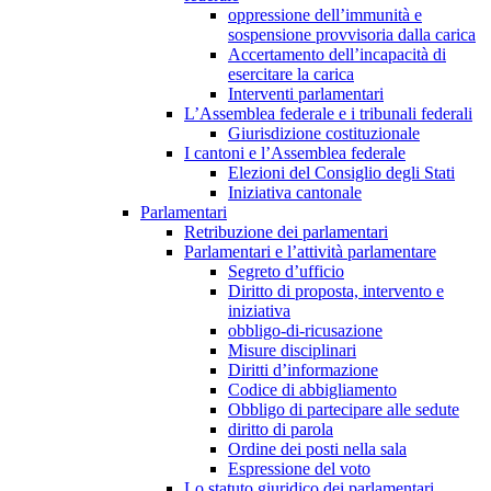
oppressione dell’immunità e
sospensione provvisoria dalla carica
Accertamento dell’incapacità di
esercitare la carica
Interventi parlamentari
L’Assemblea federale e i tribunali federali
Giurisdizione costituzionale
I cantoni e l’Assemblea federale
Elezioni del Consiglio degli Stati
Iniziativa cantonale
Parlamentari
Retribuzione dei parlamentari
Parlamentari e l’attività parlamentare
Segreto d’ufficio
Diritto di proposta, intervento e
iniziativa
obbligo-di-ricusazione
Misure disciplinari
Diritti d’informazione
Codice di abbigliamento
Obbligo di partecipare alle sedute
diritto di parola
Ordine dei posti nella sala
Espressione del voto
Lo statuto giuridico dei parlamentari