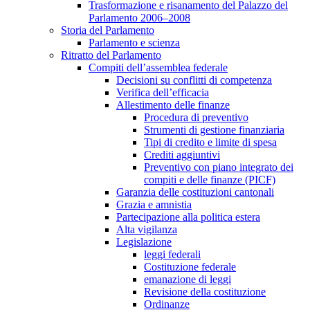
Trasformazione e risanamento del Palazzo del
Parlamento 2006–2008
Storia del Parlamento
Parlamento e scienza
Ritratto del Parlamento
Compiti dell’assemblea federale
Decisioni su conflitti di competenza
Verifica dell’efficacia
Allestimento delle finanze
Procedura di preventivo
Strumenti di gestione finanziaria
Tipi di credito e limite di spesa
Crediti aggiuntivi
Preventivo con piano integrato dei
compiti e delle finanze (PICF)
Garanzia delle costituzioni cantonali
Grazia e amnistia
Partecipazione alla politica estera
Alta vigilanza
Legislazione
leggi federali
Costituzione federale
emanazione di leggi
Revisione della costituzione
Ordinanze