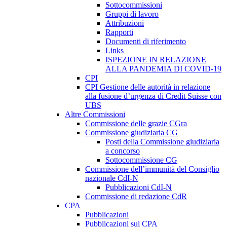
Sottocommissioni
Gruppi di lavoro
Attribuzioni
Rapporti
Documenti di riferimento
Links
ISPEZIONE IN RELAZIONE
ALLA PANDEMIA DI COVID-19
CPI
CPI Gestione delle autorità in relazione
alla fusione d’urgenza di Credit Suisse con
UBS
Altre Commissioni
Commissione delle grazie CGra
Commissione giudiziaria CG
Posti della Commissione giudiziaria
a concorso
Sottocommissione CG
Commissione dell’immunità del Consiglio
nazionale CdI-N
Pubblicazioni CdI-N
Commissione di redazione CdR
CPA
Pubblicazioni
Pubblicazioni sul CPA