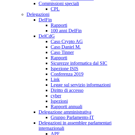
Commissioni speciali
CPL
Delegazioni
DelFin
Rapporti
100 anni DelFin
DelCdG
Caso Crypto AG
Caso Daniel M.
Caso Tinner
Rapporti
Sicurezze informatica dal SIC
Ispezione ISIS
Conferenza 2019
Link
Legge sul servizio informazioni
Diritto di accesso
cyber
Ispezioni
Rapporti annuali
Delegazione amministrativa
Gruppo Parlamento-IT
Delegazioni in assemblee parlamentari
internazionali
APF