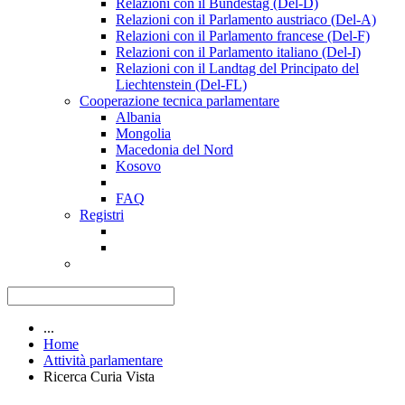
Relazioni con il Bundestag (Del-D)
Relazioni con il Parlamento austriaco (Del-A)
Relazioni con il Parlamento francese (Del-F)
Relazioni con il Parlamento italiano (Del-I)
Relazioni con il Landtag del Principato del
Liechtenstein (Del-FL)
Cooperazione tecnica parlamentare
Albania
Mongolia
Macedonia del Nord
Kosovo
FAQ
Registri
...
Home
Attività parlamentare
Ricerca Curia Vista