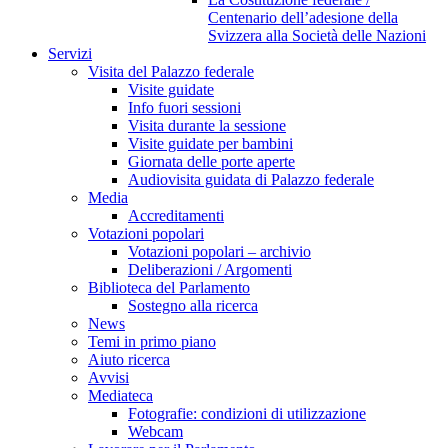
Centenario dell’adesione della
Svizzera alla Società delle Nazioni
Servizi
Visita del Palazzo federale
Visite guidate
Info fuori sessioni
Visita durante la sessione
Visite guidate per bambini
Giornata delle porte aperte
Audiovisita guidata di Palazzo federale
Media
Accreditamenti
Votazioni popolari
Votazioni popolari – archivio
Deliberazioni / Argomenti
Biblioteca del Parlamento
Sostegno alla ricerca
News
Temi in primo piano
Aiuto ricerca
Avvisi
Mediateca
Fotografie: condizioni di utilizzazione
Webcam