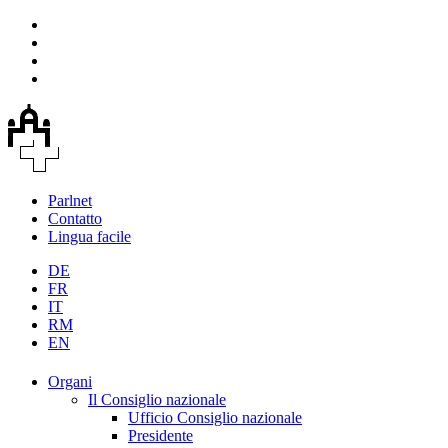
Parlnet
Contatto
Lingua facile
DE
FR
IT
RM
EN
Organi
Il Consiglio nazionale
Ufficio Consiglio nazionale
Presidente