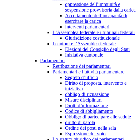
oppressione dell’immunità e
sospensione provvisoria dalla carica
Accertamento dell’incapacità di
esercitare la carica
Interventi parlamentari
L’Assemblea federale e i tribunali federali
Giurisdizione costituzionale
I cantoni e l’Assemblea federale
Elezioni del Consiglio degli Stati
Iniziativa cantonale
Parlamentari
Retribuzione dei parlamentari
Parlamentari e l’attività parlamentare
Segreto d’ufficio
Diritto di proposta, intervento e
iniziativa
obbligo-di-ricusazione
Misure disciplinari
Diritti d’informazione
Codice di abbigliamento
Obbligo di partecipare alle sedute
diritto di parola
Ordine dei posti nella sala
Espressione del voto
Lo statuto giuridico dei parlamentari