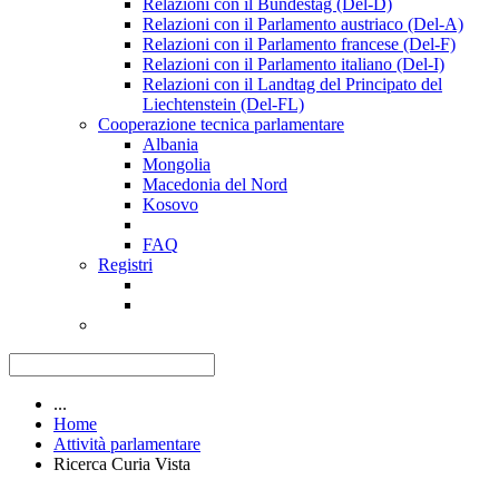
Relazioni con il Bundestag (Del-D)
Relazioni con il Parlamento austriaco (Del-A)
Relazioni con il Parlamento francese (Del-F)
Relazioni con il Parlamento italiano (Del-I)
Relazioni con il Landtag del Principato del
Liechtenstein (Del-FL)
Cooperazione tecnica parlamentare
Albania
Mongolia
Macedonia del Nord
Kosovo
FAQ
Registri
...
Home
Attività parlamentare
Ricerca Curia Vista