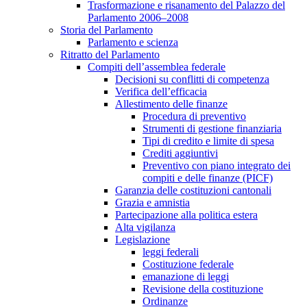
Trasformazione e risanamento del Palazzo del
Parlamento 2006–2008
Storia del Parlamento
Parlamento e scienza
Ritratto del Parlamento
Compiti dell’assemblea federale
Decisioni su conflitti di competenza
Verifica dell’efficacia
Allestimento delle finanze
Procedura di preventivo
Strumenti di gestione finanziaria
Tipi di credito e limite di spesa
Crediti aggiuntivi
Preventivo con piano integrato dei
compiti e delle finanze (PICF)
Garanzia delle costituzioni cantonali
Grazia e amnistia
Partecipazione alla politica estera
Alta vigilanza
Legislazione
leggi federali
Costituzione federale
emanazione di leggi
Revisione della costituzione
Ordinanze