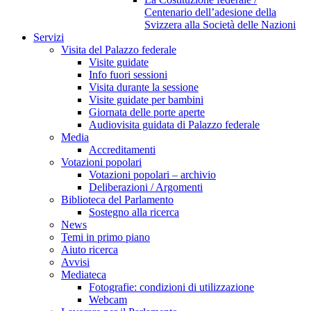
Centenario dell’adesione della
Svizzera alla Società delle Nazioni
Servizi
Visita del Palazzo federale
Visite guidate
Info fuori sessioni
Visita durante la sessione
Visite guidate per bambini
Giornata delle porte aperte
Audiovisita guidata di Palazzo federale
Media
Accreditamenti
Votazioni popolari
Votazioni popolari – archivio
Deliberazioni / Argomenti
Biblioteca del Parlamento
Sostegno alla ricerca
News
Temi in primo piano
Aiuto ricerca
Avvisi
Mediateca
Fotografie: condizioni di utilizzazione
Webcam