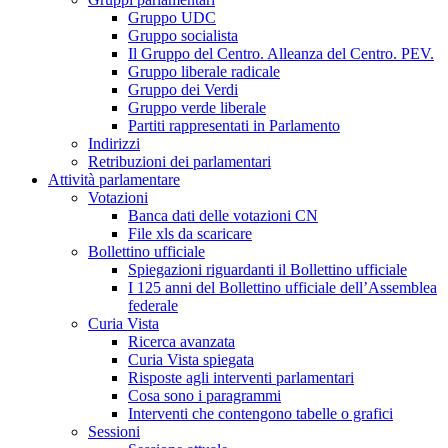
Gruppo UDC
Gruppo socialista
Il Gruppo del Centro. Alleanza del Centro. PEV.
Gruppo liberale radicale
Gruppo dei Verdi
Gruppo verde liberale
Partiti rappresentati in Parlamento
Indirizzi
Retribuzioni dei parlamentari
Attività parlamentare
Votazioni
Banca dati delle votazioni CN
File xls da scaricare
Bollettino ufficiale
Spiegazioni riguardanti il Bollettino ufficiale
I 125 anni del Bollettino ufficiale dell’Assemblea
federale
Curia Vista
Ricerca avanzata
Curia Vista spiegata
Risposte agli interventi parlamentari
Cosa sono i paragrammi
Interventi che contengono tabelle o grafici
Sessioni