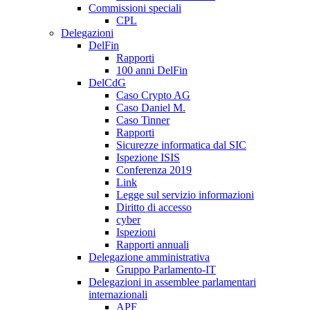
Commissioni speciali
CPL
Delegazioni
DelFin
Rapporti
100 anni DelFin
DelCdG
Caso Crypto AG
Caso Daniel M.
Caso Tinner
Rapporti
Sicurezze informatica dal SIC
Ispezione ISIS
Conferenza 2019
Link
Legge sul servizio informazioni
Diritto di accesso
cyber
Ispezioni
Rapporti annuali
Delegazione amministrativa
Gruppo Parlamento-IT
Delegazioni in assemblee parlamentari
internazionali
APF