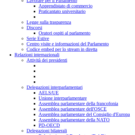
Lavorare per il Parlamento
Apprendistato di commercio
Praticantato universitario
Legge sulla trasparenza
Discorsi
Oratori ospiti al parlamento
Serie Estive
Centro visite e informazioni del Parlamento
Codice embed per lo stream in diretta
Relazioni internazionali
Attività dei presidenti
Delegazioni interparlamentari
AELS/UE
Unione interparlamentare
Assemblea parlamentare della francofonia
Assemblea parlamentare dell'OSCE
Assemblea parlamentare del Consiglio d'Europa
Assemblea parlamentare della NATO
PD-OECD
Delegazioni bilaterali