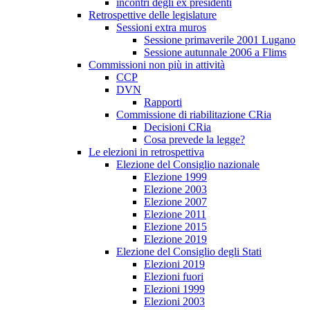
incontri degli ex presidenti
Retrospettive delle legislature
Sessioni extra muros
Sessione primaverile 2001 Lugano
Sessione autunnale 2006 a Flims
Commissioni non più in attività
CCP
DVN
Rapporti
Commissione di riabilitazione CRia
Decisioni CRia
Cosa prevede la legge?
Le elezioni in retrospettiva
Elezione del Consiglio nazionale
Elezione 1999
Elezione 2003
Elezione 2007
Elezione 2011
Elezione 2015
Elezione 2019
Elezione del Consiglio degli Stati
Elezioni 2019
Elezioni fuori
Elezioni 1999
Elezioni 2003