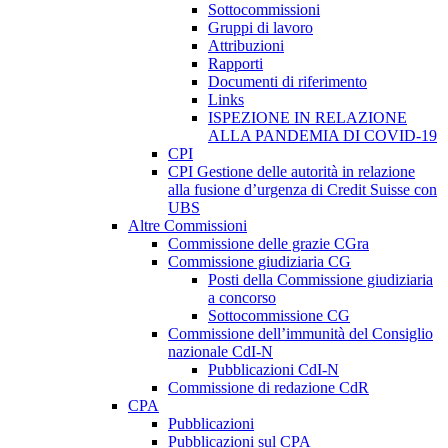
Sottocommissioni
Gruppi di lavoro
Attribuzioni
Rapporti
Documenti di riferimento
Links
ISPEZIONE IN RELAZIONE
ALLA PANDEMIA DI COVID-19
CPI
CPI Gestione delle autorità in relazione
alla fusione d’urgenza di Credit Suisse con
UBS
Altre Commissioni
Commissione delle grazie CGra
Commissione giudiziaria CG
Posti della Commissione giudiziaria
a concorso
Sottocommissione CG
Commissione dell’immunità del Consiglio
nazionale CdI-N
Pubblicazioni CdI-N
Commissione di redazione CdR
CPA
Pubblicazioni
Pubblicazioni sul CPA