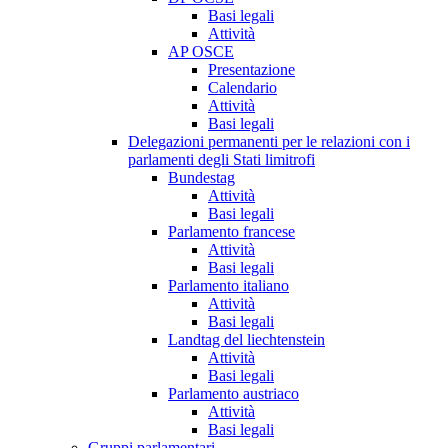
Basi legali
Attività
AP OSCE
Presentazione
Calendario
Attività
Basi legali
Delegazioni permanenti per le relazioni con i
parlamenti degli Stati limitrofi
Bundestag
Attività
Basi legali
Parlamento francese
Attività
Basi legali
Parlamento italiano
Attività
Basi legali
Landtag del liechtenstein
Attività
Basi legali
Parlamento austriaco
Attività
Basi legali
Gruppi parlamentari