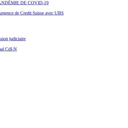
ANDÉMIE DE COVID-19
d’urgence de Credit Suisse avec UBS
ion judiciaire
nal CdI-N