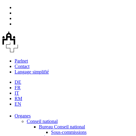
Parlnet
Contact
Langage simplifié
DE
FR
IT
RM
EN
Organes
Conseil national
Bureau Conseil national
Sous-commissions