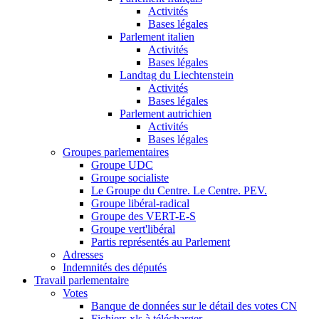
Activités
Bases légales
Parlement italien
Activités
Bases légales
Landtag du Liechtenstein
Activités
Bases légales
Parlement autrichien
Activités
Bases légales
Groupes parlementaires
Groupe UDC
Groupe socialiste
Le Groupe du Centre. Le Centre. PEV.
Groupe libéral-radical
Groupe des VERT-E-S
Groupe vert'libéral
Partis représentés au Parlement
Adresses
Indemnités des députés
Travail parlementaire
Votes
Banque de données sur le détail des votes CN
Fichiers xls à télécharger