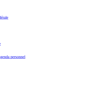
dérale
e
agenda personnel