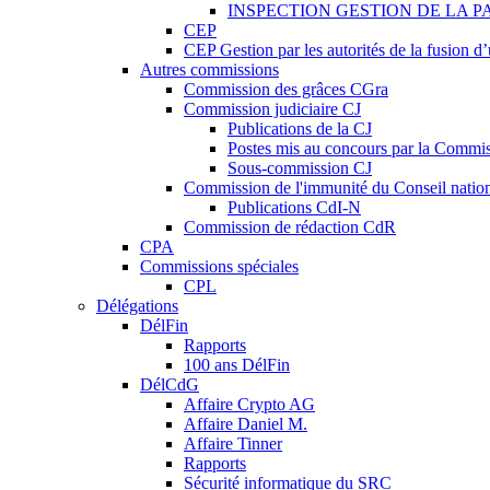
INSPECTION GESTION DE LA P
CEP
CEP Gestion par les autorités de la fusion 
Autres commissions
Commission des grâces CGra
Commission judiciaire CJ
Publications de la CJ
Postes mis au concours par la Commiss
Sous-commission CJ
Commission de l'immunité du Conseil natio
Publications CdI-N
Commission de rédaction CdR
CPA
Commissions spéciales
CPL
Délégations
DélFin
Rapports
100 ans DélFin
DélCdG
Affaire Crypto AG
Affaire Daniel M.
Affaire Tinner
Rapports
Sécurité informatique du SRC