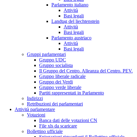
Parlamento italiano
Attività
Basi legali
Landtag del liechtenstein
Attività
Basi legali
Parlamento austriaco
Attività
Basi legali
Gruppi parlamentari
Gruppo UDC
Gruppo socialista
Il Gruppo del Centro. Alleanza del Centro. PEV.
Gruppo liberale radicale
Gruppo dei Verdi
Gruppo verde liberale
Partiti rappresentati in Parlamento
Indirizzi
Retribuzioni dei parlamentari
Attività parlamentare
Votazioni
Banca dati delle votazioni CN
File xls da scaricare
Bollettino ufficiale
Spiegazioni riguardanti il Bollettino ufficiale