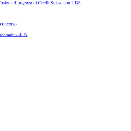
a fusione d’urgenza di Credit Suisse con UBS
 concorso
azionale CdI-N