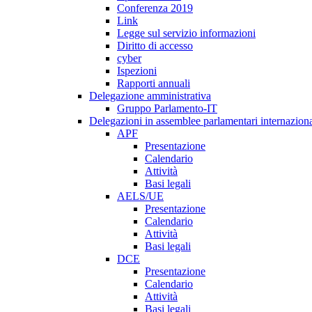
Conferenza 2019
Link
Legge sul servizio informazioni
Diritto di accesso
cyber
Ispezioni
Rapporti annuali
Delegazione amministrativa
Gruppo Parlamento-IT
Delegazioni in assemblee parlamentari internaziona
APF
Presentazione
Calendario
Attività
Basi legali
AELS/UE
Presentazione
Calendario
Attività
Basi legali
DCE
Presentazione
Calendario
Attività
Basi legali