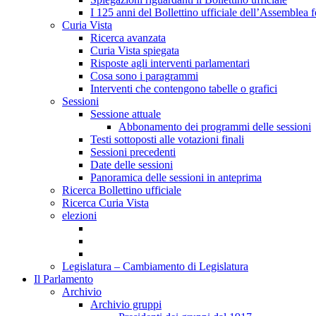
I 125 anni del Bollettino ufficiale dell’Assemblea f
Curia Vista
Ricerca avanzata
Curia Vista spiegata
Risposte agli interventi parlamentari
Cosa sono i paragrammi
Interventi che contengono tabelle o grafici
Sessioni
Sessione attuale
Abbonamento dei programmi delle sessioni
Testi sottoposti alle votazioni finali
Sessioni precedenti
Date delle sessioni
Panoramica delle sessioni in anteprima
Ricerca Bollettino ufficiale
Ricerca Curia Vista
elezioni
Legislatura – Cambiamento di Legislatura
Il Parlamento
Archivio
Archivio gruppi