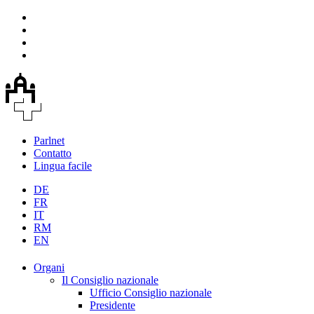
Parlnet
Contatto
Lingua facile
DE
FR
IT
RM
EN
Organi
Il Consiglio nazionale
Ufficio Consiglio nazionale
Presidente