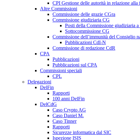
CPI Gestione delle autorità in relazione all
Altre Commissioni
Commissione delle grazie CGra
Commissione giudiziaria CG
Posti della Commissione giudiziaria a
Sottocommissione CG
Commissione dell’immunità del Consiglio n
Pubblicazioni CdI-N
Commissione di redazione CdR
CPA
Pubblicazioni
Pubblicazioni sul CPA
Commissioni speciali
CPL
Delegazioni
DelFin
Rapporti
100 anni DelFin
DelCdG
Caso Crypto AG
Caso Daniel M.
Caso Tinner
Rapporti
Sicurezze informatica dal SIC
Ispezione ISIS