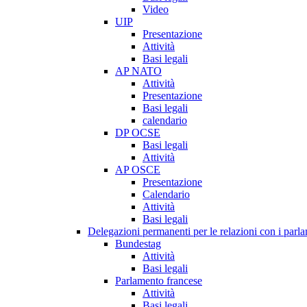
Video
UIP
Presentazione
Attività
Basi legali
AP NATO
Attività
Presentazione
Basi legali
calendario
DP OCSE
Basi legali
Attività
AP OSCE
Presentazione
Calendario
Attività
Basi legali
Delegazioni permanenti per le relazioni con i parlam
Bundestag
Attività
Basi legali
Parlamento francese
Attività
Basi legali