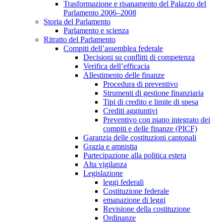
Trasformazione e risanamento del Palazzo del
Parlamento 2006–2008
Storia del Parlamento
Parlamento e scienza
Ritratto del Parlamento
Compiti dell’assemblea federale
Decisioni su conflitti di competenza
Verifica dell’efficacia
Allestimento delle finanze
Procedura di preventivo
Strumenti di gestione finanziaria
Tipi di credito e limite di spesa
Crediti aggiuntivi
Preventivo con piano integrato dei
compiti e delle finanze (PICF)
Garanzia delle costituzioni cantonali
Grazia e amnistia
Partecipazione alla politica estera
Alta vigilanza
Legislazione
leggi federali
Costituzione federale
emanazione di leggi
Revisione della costituzione
Ordinanze