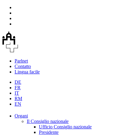
Parlnet
Contatto
Lingua facile
DE
FR
IT
RM
EN
Organi
Il Consiglio nazionale
Ufficio Consiglio nazionale
Presidente