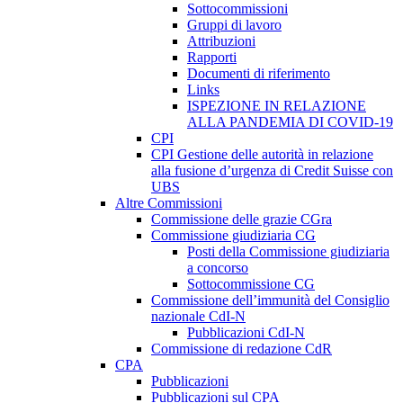
Sottocommissioni
Gruppi di lavoro
Attribuzioni
Rapporti
Documenti di riferimento
Links
ISPEZIONE IN RELAZIONE
ALLA PANDEMIA DI COVID-19
CPI
CPI Gestione delle autorità in relazione
alla fusione d’urgenza di Credit Suisse con
UBS
Altre Commissioni
Commissione delle grazie CGra
Commissione giudiziaria CG
Posti della Commissione giudiziaria
a concorso
Sottocommissione CG
Commissione dell’immunità del Consiglio
nazionale CdI-N
Pubblicazioni CdI-N
Commissione di redazione CdR
CPA
Pubblicazioni
Pubblicazioni sul CPA