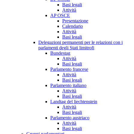
Basi legali
Attività
AP OSCE
Presentazione
Calendario
Attività
Basi legali
Delegazioni permanenti per le relazioni con i
parlamenti degli Stati limitrofi
Bundestag
Attività
Basi legali
Parlamento francese
Attività
Basi legali
Parlamento italiano
Attività
Basi legali
Landtag del liechtenstein
Attività
Basi legali
Parlamento austriaco
Attività
Basi legali
Gruppi parlamentari