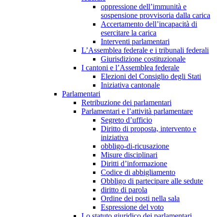
oppressione dell’immunità e
sospensione provvisoria dalla carica
Accertamento dell’incapacità di
esercitare la carica
Interventi parlamentari
L’Assemblea federale e i tribunali federali
Giurisdizione costituzionale
I cantoni e l’Assemblea federale
Elezioni del Consiglio degli Stati
Iniziativa cantonale
Parlamentari
Retribuzione dei parlamentari
Parlamentari e l’attività parlamentare
Segreto d’ufficio
Diritto di proposta, intervento e
iniziativa
obbligo-di-ricusazione
Misure disciplinari
Diritti d’informazione
Codice di abbigliamento
Obbligo di partecipare alle sedute
diritto di parola
Ordine dei posti nella sala
Espressione del voto
Lo statuto giuridico dei parlamentari