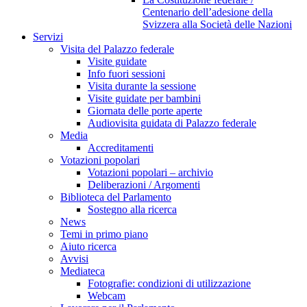
Centenario dell’adesione della
Svizzera alla Società delle Nazioni
Servizi
Visita del Palazzo federale
Visite guidate
Info fuori sessioni
Visita durante la sessione
Visite guidate per bambini
Giornata delle porte aperte
Audiovisita guidata di Palazzo federale
Media
Accreditamenti
Votazioni popolari
Votazioni popolari – archivio
Deliberazioni / Argomenti
Biblioteca del Parlamento
Sostegno alla ricerca
News
Temi in primo piano
Aiuto ricerca
Avvisi
Mediateca
Fotografie: condizioni di utilizzazione
Webcam