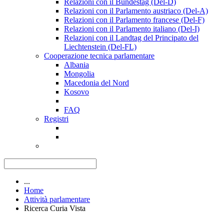
Relazioni con il Bundestag (Del-D)
Relazioni con il Parlamento austriaco (Del-A)
Relazioni con il Parlamento francese (Del-F)
Relazioni con il Parlamento italiano (Del-I)
Relazioni con il Landtag del Principato del
Liechtenstein (Del-FL)
Cooperazione tecnica parlamentare
Albania
Mongolia
Macedonia del Nord
Kosovo
FAQ
Registri
...
Home
Attività parlamentare
Ricerca Curia Vista