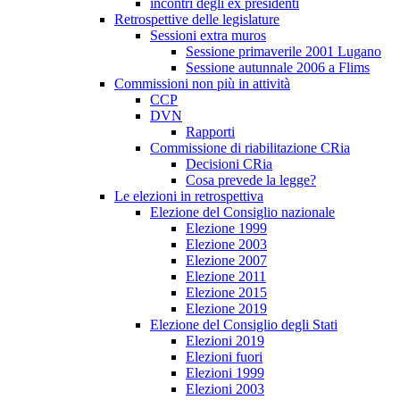
incontri degli ex presidenti
Retrospettive delle legislature
Sessioni extra muros
Sessione primaverile 2001 Lugano
Sessione autunnale 2006 a Flims
Commissioni non più in attività
CCP
DVN
Rapporti
Commissione di riabilitazione CRia
Decisioni CRia
Cosa prevede la legge?
Le elezioni in retrospettiva
Elezione del Consiglio nazionale
Elezione 1999
Elezione 2003
Elezione 2007
Elezione 2011
Elezione 2015
Elezione 2019
Elezione del Consiglio degli Stati
Elezioni 2019
Elezioni fuori
Elezioni 1999
Elezioni 2003