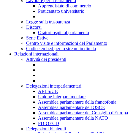
Lavorare per il Parlamento
Apprendistato di commercio
Praticantato universitario
Legge sulla trasparenza
Discorsi
Oratori ospiti al parlamento
Serie Estive
Centro visite e informazioni del Parlamento
Codice embed per lo stream in diretta
Relazioni internazionali
Attività dei presidenti
Delegazioni interparlamentari
AELS/UE
Unione interparlamentare
Assemblea parlamentare della francofonia
Assemblea parlamentare dell'OSCE
Assemblea parlamentare del Consiglio d'Europa
Assemblea parlamentare della NATO
PD-OECD
Delegazioni bilaterali