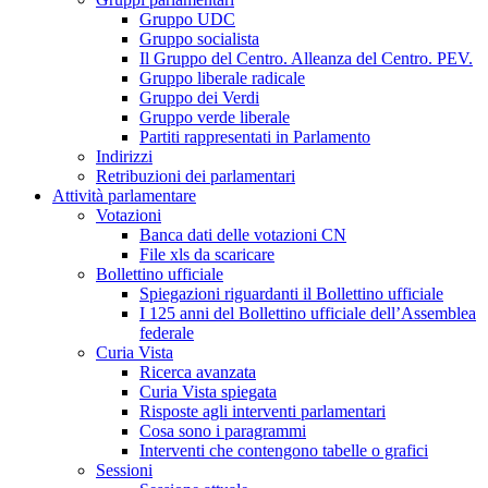
Gruppo UDC
Gruppo socialista
Il Gruppo del Centro. Alleanza del Centro. PEV.
Gruppo liberale radicale
Gruppo dei Verdi
Gruppo verde liberale
Partiti rappresentati in Parlamento
Indirizzi
Retribuzioni dei parlamentari
Attività parlamentare
Votazioni
Banca dati delle votazioni CN
File xls da scaricare
Bollettino ufficiale
Spiegazioni riguardanti il Bollettino ufficiale
I 125 anni del Bollettino ufficiale dell’Assemblea
federale
Curia Vista
Ricerca avanzata
Curia Vista spiegata
Risposte agli interventi parlamentari
Cosa sono i paragrammi
Interventi che contengono tabelle o grafici
Sessioni