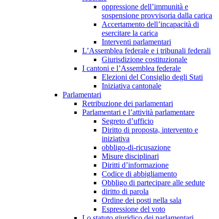
oppressione dell’immunità e
sospensione provvisoria dalla carica
Accertamento dell’incapacità di
esercitare la carica
Interventi parlamentari
L’Assemblea federale e i tribunali federali
Giurisdizione costituzionale
I cantoni e l’Assemblea federale
Elezioni del Consiglio degli Stati
Iniziativa cantonale
Parlamentari
Retribuzione dei parlamentari
Parlamentari e l’attività parlamentare
Segreto d’ufficio
Diritto di proposta, intervento e
iniziativa
obbligo-di-ricusazione
Misure disciplinari
Diritti d’informazione
Codice di abbigliamento
Obbligo di partecipare alle sedute
diritto di parola
Ordine dei posti nella sala
Espressione del voto
Lo statuto giuridico dei parlamentari