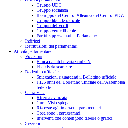
Gruppo UDC
Gruppo socialista
Il Gruppo del Centro. Alleanza del Centro. PEV.
Gruppo liberale radicale
Gruppo dei Verdi
Gruppo verde liberale
Partiti rappresentati in Parlamento
Indirizzi
Retribuzioni dei parlamentari
Attività parlamentare
Votazioni
Banca dati delle votazioni CN
File xls da scaricare
Bollettino ufficiale
Spiegazioni riguardanti il Bollettino ufficiale
I 125 anni del Bollettino ufficiale dell’Assemblea
federale
Curia Vista
Ricerca avanzata
Curia Vista spiegata
Risposte agli interventi parlamentari
Cosa sono i paragrammi
Interventi che contengono tabelle o grafici
Sessioni