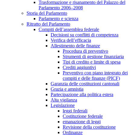
Trasformazione e risanamento del Palazzo del
Parlamento 2006–2008
Storia del Parlamento
Parlamento e scienza
Ritratto del Parlamento
Compiti dell’assemblea federale
Decisioni su conflitti di competenza
Verifica dell’efficacia
Allestimento delle finanze
Procedura di preventivo
Strumenti di gestione finanziaria
Tipi di credito e limite di spesa
Crediti aggiuntivi
Preventivo con piano integrato dei
compiti e delle finanze (PICF)
Garanzia delle costituzioni cantonali
Grazia e amnistia
Partecipazione alla politica estera
Alta vigilanza
Legislazione
leggi federali
Costituzione federale
emanazione di leggi
Revisione della costituzione
Ordinanze