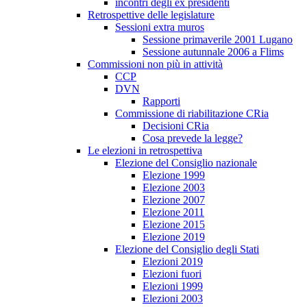
incontri degli ex presidenti
Retrospettive delle legislature
Sessioni extra muros
Sessione primaverile 2001 Lugano
Sessione autunnale 2006 a Flims
Commissioni non più in attività
CCP
DVN
Rapporti
Commissione di riabilitazione CRia
Decisioni CRia
Cosa prevede la legge?
Le elezioni in retrospettiva
Elezione del Consiglio nazionale
Elezione 1999
Elezione 2003
Elezione 2007
Elezione 2011
Elezione 2015
Elezione 2019
Elezione del Consiglio degli Stati
Elezioni 2019
Elezioni fuori
Elezioni 1999
Elezioni 2003