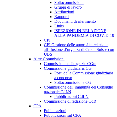
Sottocommissioni
Gruppi di lavoro
Attribuzioni
Rapporti
Documenti di riferimento
Links
ISPEZIONE IN RELAZIONE
ALLA PANDEMIA DI COVID-19
CPI
CPI Gestione delle autorità in relazione
alla fusione d’urgenza di Credit Suisse con
UBS
Altre Commissioni
Commissione delle grazie CGra
Commissione giudiziaria CG
Posti della Commissione giudiziaria
a concorso
Sottocommissione CG
Commissione dell’immunità del Consiglio
nazionale CdI-N
Pubblicazioni CdI-N
Commissione di redazione CdR
CPA
Pubblicazioni
Pubblicazioni sul CPA