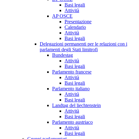
Basi legali
Attività
AP OSCE
Presentazione
Calendario
Attività
Basi legali
Delegazioni permanenti per le relazioni con i
parlamenti degli Stati limitrofi
Bundestag
Attività
Basi legali
Parlamento francese
Attività
Basi legali
Parlamento italiano
Attività
Basi legali
Landtag del liechtenstein
Attività
Basi legali
Parlamento austriaco
Attività
Basi legali
Gruppi parlamentari