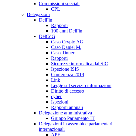
Commissioni speciali
CPL
Delegazioni
DelFin
Rapporti
100 anni DelFin
DelCdG
Caso Crypto AG
Caso Daniel M.
Caso Tinner
Rapporti
Sicurezze informatica dal SIC
Ispezione ISIS
Conferenza 2019
Link
Legge sul servizio informazioni
Diritto di accesso
cyber
Ispezioni
Rapporti annuali
Delegazione amministrativa
Gruppo Parlamento-IT
Delegazioni in assemblee parlamentari
internazionali
APF