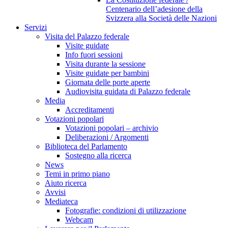
Centenario dell’adesione della
Svizzera alla Società delle Nazioni
Servizi
Visita del Palazzo federale
Visite guidate
Info fuori sessioni
Visita durante la sessione
Visite guidate per bambini
Giornata delle porte aperte
Audiovisita guidata di Palazzo federale
Media
Accreditamenti
Votazioni popolari
Votazioni popolari – archivio
Deliberazioni / Argomenti
Biblioteca del Parlamento
Sostegno alla ricerca
News
Temi in primo piano
Aiuto ricerca
Avvisi
Mediateca
Fotografie: condizioni di utilizzazione
Webcam