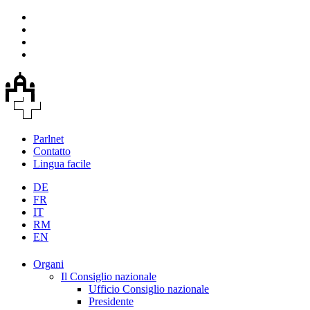
Parlnet
Contatto
Lingua facile
DE
FR
IT
RM
EN
Organi
Il Consiglio nazionale
Ufficio Consiglio nazionale
Presidente