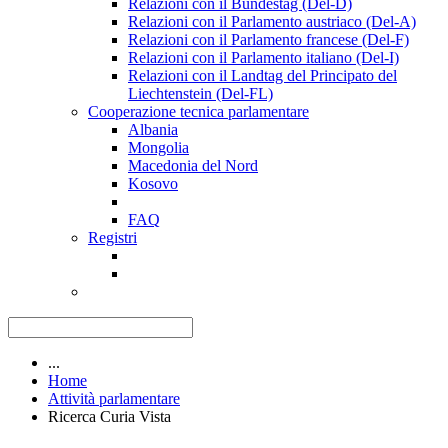
Relazioni con il Bundestag (Del-D)
Relazioni con il Parlamento austriaco (Del-A)
Relazioni con il Parlamento francese (Del-F)
Relazioni con il Parlamento italiano (Del-I)
Relazioni con il Landtag del Principato del
Liechtenstein (Del-FL)
Cooperazione tecnica parlamentare
Albania
Mongolia
Macedonia del Nord
Kosovo
FAQ
Registri
...
Home
Attività parlamentare
Ricerca Curia Vista