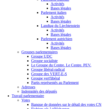
Activités
Bases légales
Parlement italien
Activités
Bases légales
Landtag du Liechtenstein
Activités
Bases légales
Parlement autrichien
Activités
Bases légales
Groupes parlementaires
Groupe UDC
Groupe socialiste
Le Groupe du Centre. Le Centre. PEV.
Groupe libéral-radical
Groupe des VERT-E-S
Groupe vert'libéral
Partis représentés au Parlement
Adresses
Indemnités des députés
Travail parlementaire
Votes
Banque de données sur le détail des votes CN
Fichiers xls à télécharger