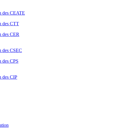
ion des CEATE
on des CTT
on des CER
ion des CSEC
on des CPS
n des CIP
ation