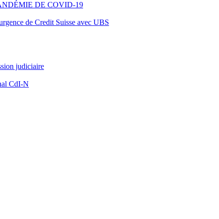
ANDÉMIE DE COVID-19
d’urgence de Credit Suisse avec UBS
ion judiciaire
nal CdI-N