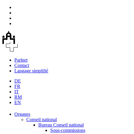
Parlnet
Contact
Langage simplifié
DE
FR
IT
RM
EN
Organes
Conseil national
Bureau Conseil national
Sous-commissions