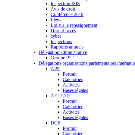
Inspection ISIS
Avis de droit
Conférence 2019
Liens
Loi sur le renseignement
Droit d’accès
cyber
Inspections
Rapports annuels
Délégation administrative
Groupe PIT
Délégations organisations parlementaires internati
APF
Portrait
Calendrier
Activités
Bases légales
AELE/UE
Portrait
Calendrier
Activités
Bases légales
DCE
Portrait
Calendrier