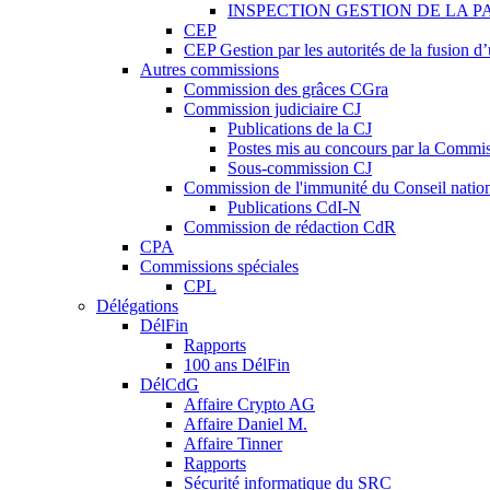
INSPECTION GESTION DE LA P
CEP
CEP Gestion par les autorités de la fusion 
Autres commissions
Commission des grâces CGra
Commission judiciaire CJ
Publications de la CJ
Postes mis au concours par la Commiss
Sous-commission CJ
Commission de l'immunité du Conseil natio
Publications CdI-N
Commission de rédaction CdR
CPA
Commissions spéciales
CPL
Délégations
DélFin
Rapports
100 ans DélFin
DélCdG
Affaire Crypto AG
Affaire Daniel M.
Affaire Tinner
Rapports
Sécurité informatique du SRC