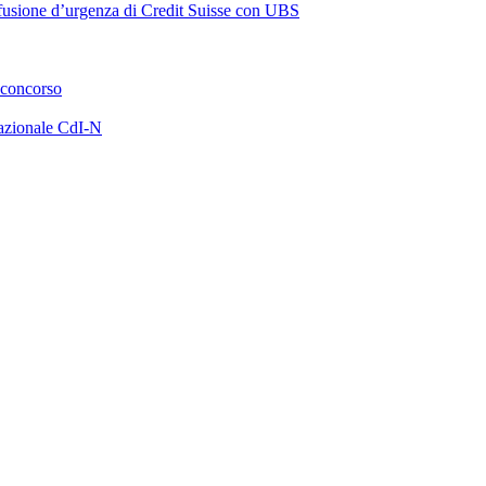
a fusione d’urgenza di Credit Suisse con UBS
 concorso
azionale CdI-N