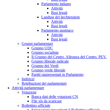
Parlamento italiano
Attività
Basi legali
Landtag del liechtenstein
Attività
Basi legali
Parlamento austriaco
Attività
Basi legali
Gruppi parlamentari
Gruppo UDC
Gruppo socialista
Il Gruppo del Centro. Alleanza del Centro. PEV.
Gruppo liberale radicale
Gruppo dei Verdi
Gruppo verde liberale
Partiti rappresentati in Parlamento
Indirizzi
Retribuzioni dei parlamentari
Attività parlamentare
Votazioni
Banca dati delle votazioni CN
File xls da scaricare
Bollettino ufficiale
Spiegazioni riguardanti il Bollettino ufficiale