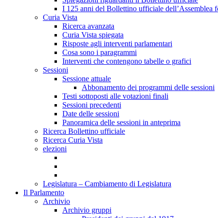
I 125 anni del Bollettino ufficiale dell’Assemblea f
Curia Vista
Ricerca avanzata
Curia Vista spiegata
Risposte agli interventi parlamentari
Cosa sono i paragrammi
Interventi che contengono tabelle o grafici
Sessioni
Sessione attuale
Abbonamento dei programmi delle sessioni
Testi sottoposti alle votazioni finali
Sessioni precedenti
Date delle sessioni
Panoramica delle sessioni in anteprima
Ricerca Bollettino ufficiale
Ricerca Curia Vista
elezioni
Legislatura – Cambiamento di Legislatura
Il Parlamento
Archivio
Archivio gruppi