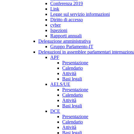
Conferenza 2019
Link
Legge sul servizio informazioni
Diritto di accesso
cyber
Ispezioni
Rapporti annuali
Delegazione amministrativa
Gruppo Parlamento-IT
Delegazioni in assemblee parlamentari internaziona
APF
Presentazione
Calendario
Attività
Basi legali
AELS/UE
Presentazione
Calendario
Attività
Basi legali
DCE
Presentazione
Calendario
Attività
Basi legali