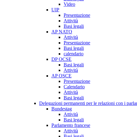
Video
UIP
Presentazione
Attività
Basi legali
AP NATO
Attività
Presentazione
Basi legali
calendario
DP OCSE
Basi legali
Attività
AP OSCE
Presentazione
Calendario
Attività
Basi legali
Delegazioni permanenti per le relazioni con i parlam
Bundestag
Attività
Basi legali
Parlamento francese
Attività
Basi legali