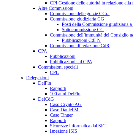
CPI Gestione delle autorità in relazione all
Altre Commissioni
Commissione delle grazie CGra
Commissione giudiziaria CG
Posti della Commissione giudiziaria a
Sottocommissione CG
Commissione dell’immunità del Consiglio n
Pubblicazioni CdI-N
Commissione di redazione CdR
CPA
Pubblicazioni
Pubblicazioni sul CPA
Commissioni speciali
CPL
Delegazioni
DelFin
Rapporti
100 anni DelFin
DelCdG
Caso Crypto AG
Caso Daniel M.
Caso Tinner
Rapporti
Sicurezze informatica dal SIC
Ispezione ISIS