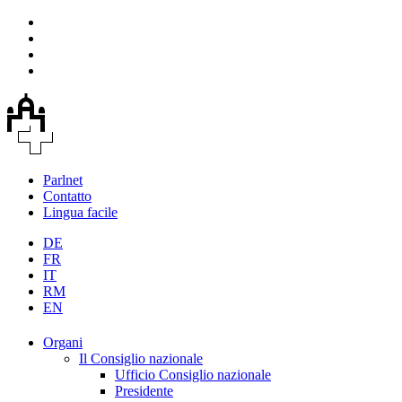
Parlnet
Contatto
Lingua facile
DE
FR
IT
RM
EN
Organi
Il Consiglio nazionale
Ufficio Consiglio nazionale
Presidente