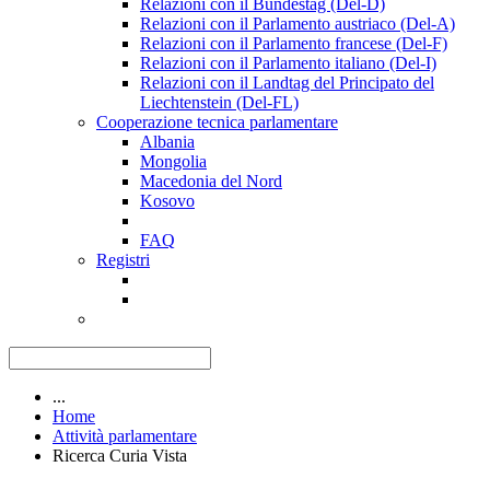
Relazioni con il Bundestag (Del-D)
Relazioni con il Parlamento austriaco (Del-A)
Relazioni con il Parlamento francese (Del-F)
Relazioni con il Parlamento italiano (Del-I)
Relazioni con il Landtag del Principato del
Liechtenstein (Del-FL)
Cooperazione tecnica parlamentare
Albania
Mongolia
Macedonia del Nord
Kosovo
FAQ
Registri
...
Home
Attività parlamentare
Ricerca Curia Vista