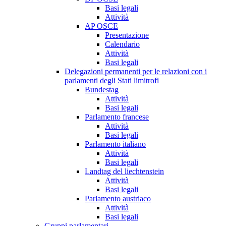
Basi legali
Attività
AP OSCE
Presentazione
Calendario
Attività
Basi legali
Delegazioni permanenti per le relazioni con i
parlamenti degli Stati limitrofi
Bundestag
Attività
Basi legali
Parlamento francese
Attività
Basi legali
Parlamento italiano
Attività
Basi legali
Landtag del liechtenstein
Attività
Basi legali
Parlamento austriaco
Attività
Basi legali
Gruppi parlamentari