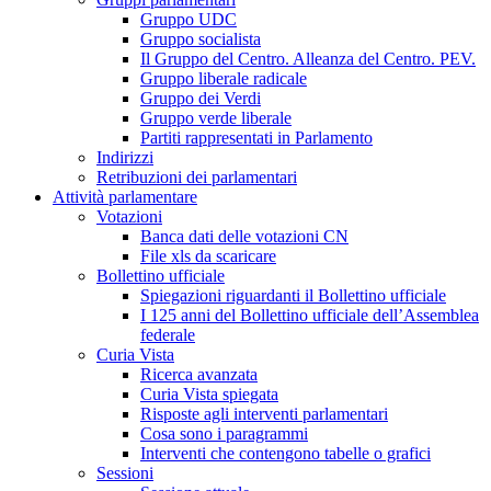
Gruppo UDC
Gruppo socialista
Il Gruppo del Centro. Alleanza del Centro. PEV.
Gruppo liberale radicale
Gruppo dei Verdi
Gruppo verde liberale
Partiti rappresentati in Parlamento
Indirizzi
Retribuzioni dei parlamentari
Attività parlamentare
Votazioni
Banca dati delle votazioni CN
File xls da scaricare
Bollettino ufficiale
Spiegazioni riguardanti il Bollettino ufficiale
I 125 anni del Bollettino ufficiale dell’Assemblea
federale
Curia Vista
Ricerca avanzata
Curia Vista spiegata
Risposte agli interventi parlamentari
Cosa sono i paragrammi
Interventi che contengono tabelle o grafici
Sessioni