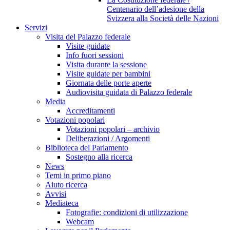
Centenario dell’adesione della
Svizzera alla Società delle Nazioni
Servizi
Visita del Palazzo federale
Visite guidate
Info fuori sessioni
Visita durante la sessione
Visite guidate per bambini
Giornata delle porte aperte
Audiovisita guidata di Palazzo federale
Media
Accreditamenti
Votazioni popolari
Votazioni popolari – archivio
Deliberazioni / Argomenti
Biblioteca del Parlamento
Sostegno alla ricerca
News
Temi in primo piano
Aiuto ricerca
Avvisi
Mediateca
Fotografie: condizioni di utilizzazione
Webcam