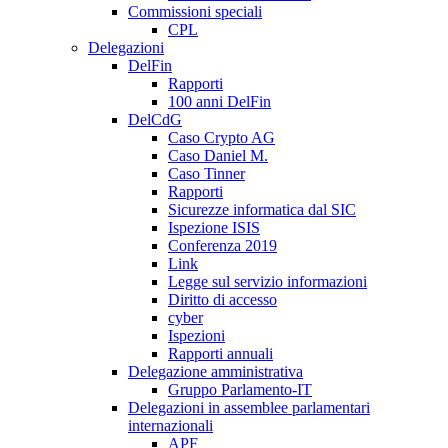
Commissioni speciali
CPL
Delegazioni
DelFin
Rapporti
100 anni DelFin
DelCdG
Caso Crypto AG
Caso Daniel M.
Caso Tinner
Rapporti
Sicurezze informatica dal SIC
Ispezione ISIS
Conferenza 2019
Link
Legge sul servizio informazioni
Diritto di accesso
cyber
Ispezioni
Rapporti annuali
Delegazione amministrativa
Gruppo Parlamento-IT
Delegazioni in assemblee parlamentari
internazionali
APF