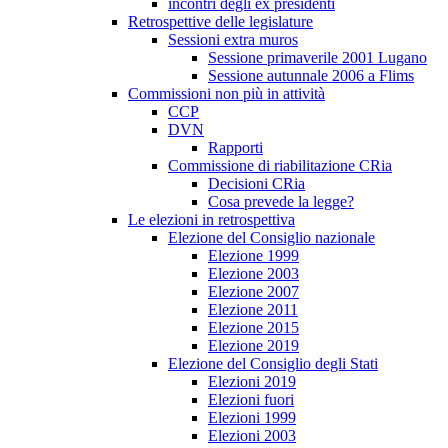
incontri degli ex presidenti
Retrospettive delle legislature
Sessioni extra muros
Sessione primaverile 2001 Lugano
Sessione autunnale 2006 a Flims
Commissioni non più in attività
CCP
DVN
Rapporti
Commissione di riabilitazione CRia
Decisioni CRia
Cosa prevede la legge?
Le elezioni in retrospettiva
Elezione del Consiglio nazionale
Elezione 1999
Elezione 2003
Elezione 2007
Elezione 2011
Elezione 2015
Elezione 2019
Elezione del Consiglio degli Stati
Elezioni 2019
Elezioni fuori
Elezioni 1999
Elezioni 2003