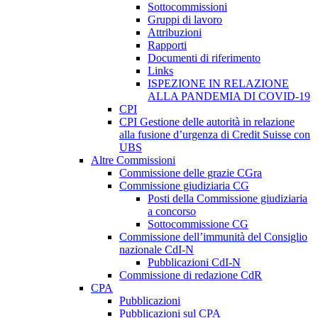
Sottocommissioni
Gruppi di lavoro
Attribuzioni
Rapporti
Documenti di riferimento
Links
ISPEZIONE IN RELAZIONE
ALLA PANDEMIA DI COVID-19
CPI
CPI Gestione delle autorità in relazione
alla fusione d’urgenza di Credit Suisse con
UBS
Altre Commissioni
Commissione delle grazie CGra
Commissione giudiziaria CG
Posti della Commissione giudiziaria
a concorso
Sottocommissione CG
Commissione dell’immunità del Consiglio
nazionale CdI-N
Pubblicazioni CdI-N
Commissione di redazione CdR
CPA
Pubblicazioni
Pubblicazioni sul CPA