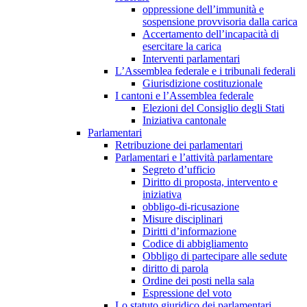
oppressione dell’immunità e
sospensione provvisoria dalla carica
Accertamento dell’incapacità di
esercitare la carica
Interventi parlamentari
L’Assemblea federale e i tribunali federali
Giurisdizione costituzionale
I cantoni e l’Assemblea federale
Elezioni del Consiglio degli Stati
Iniziativa cantonale
Parlamentari
Retribuzione dei parlamentari
Parlamentari e l’attività parlamentare
Segreto d’ufficio
Diritto di proposta, intervento e
iniziativa
obbligo-di-ricusazione
Misure disciplinari
Diritti d’informazione
Codice di abbigliamento
Obbligo di partecipare alle sedute
diritto di parola
Ordine dei posti nella sala
Espressione del voto
Lo statuto giuridico dei parlamentari