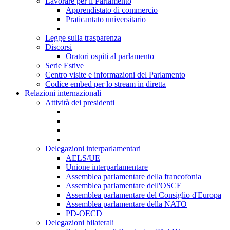
Lavorare per il Parlamento
Apprendistato di commercio
Praticantato universitario
Legge sulla trasparenza
Discorsi
Oratori ospiti al parlamento
Serie Estive
Centro visite e informazioni del Parlamento
Codice embed per lo stream in diretta
Relazioni internazionali
Attività dei presidenti
Delegazioni interparlamentari
AELS/UE
Unione interparlamentare
Assemblea parlamentare della francofonia
Assemblea parlamentare dell'OSCE
Assemblea parlamentare del Consiglio d'Europa
Assemblea parlamentare della NATO
PD-OECD
Delegazioni bilaterali