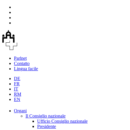
Parlnet
Contatto
Lingua facile
DE
FR
IT
RM
EN
Organi
Il Consiglio nazionale
Ufficio Consiglio nazionale
Presidente