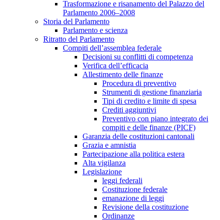
Trasformazione e risanamento del Palazzo del
Parlamento 2006–2008
Storia del Parlamento
Parlamento e scienza
Ritratto del Parlamento
Compiti dell’assemblea federale
Decisioni su conflitti di competenza
Verifica dell’efficacia
Allestimento delle finanze
Procedura di preventivo
Strumenti di gestione finanziaria
Tipi di credito e limite di spesa
Crediti aggiuntivi
Preventivo con piano integrato dei
compiti e delle finanze (PICF)
Garanzia delle costituzioni cantonali
Grazia e amnistia
Partecipazione alla politica estera
Alta vigilanza
Legislazione
leggi federali
Costituzione federale
emanazione di leggi
Revisione della costituzione
Ordinanze