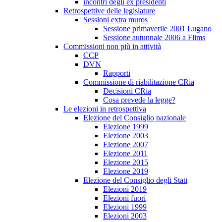
incontri degli ex presidenti
Retrospettive delle legislature
Sessioni extra muros
Sessione primaverile 2001 Lugano
Sessione autunnale 2006 a Flims
Commissioni non più in attività
CCP
DVN
Rapporti
Commissione di riabilitazione CRia
Decisioni CRia
Cosa prevede la legge?
Le elezioni in retrospettiva
Elezione del Consiglio nazionale
Elezione 1999
Elezione 2003
Elezione 2007
Elezione 2011
Elezione 2015
Elezione 2019
Elezione del Consiglio degli Stati
Elezioni 2019
Elezioni fuori
Elezioni 1999
Elezioni 2003