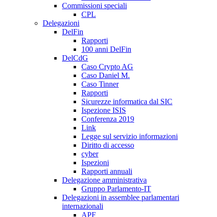
Commissioni speciali
CPL
Delegazioni
DelFin
Rapporti
100 anni DelFin
DelCdG
Caso Crypto AG
Caso Daniel M.
Caso Tinner
Rapporti
Sicurezze informatica dal SIC
Ispezione ISIS
Conferenza 2019
Link
Legge sul servizio informazioni
Diritto di accesso
cyber
Ispezioni
Rapporti annuali
Delegazione amministrativa
Gruppo Parlamento-IT
Delegazioni in assemblee parlamentari
internazionali
APF