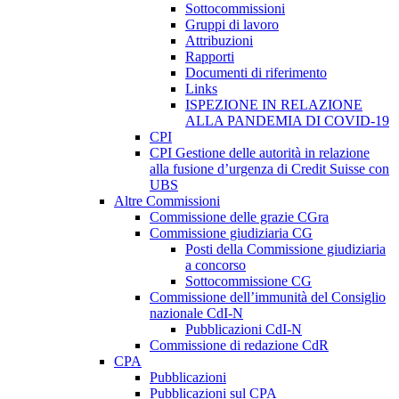
Sottocommissioni
Gruppi di lavoro
Attribuzioni
Rapporti
Documenti di riferimento
Links
ISPEZIONE IN RELAZIONE
ALLA PANDEMIA DI COVID-19
CPI
CPI Gestione delle autorità in relazione
alla fusione d’urgenza di Credit Suisse con
UBS
Altre Commissioni
Commissione delle grazie CGra
Commissione giudiziaria CG
Posti della Commissione giudiziaria
a concorso
Sottocommissione CG
Commissione dell’immunità del Consiglio
nazionale CdI-N
Pubblicazioni CdI-N
Commissione di redazione CdR
CPA
Pubblicazioni
Pubblicazioni sul CPA