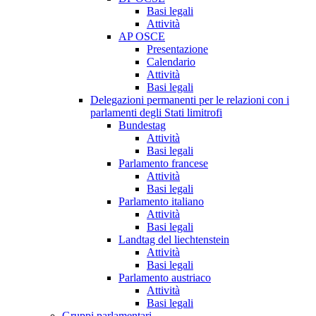
Basi legali
Attività
AP OSCE
Presentazione
Calendario
Attività
Basi legali
Delegazioni permanenti per le relazioni con i
parlamenti degli Stati limitrofi
Bundestag
Attività
Basi legali
Parlamento francese
Attività
Basi legali
Parlamento italiano
Attività
Basi legali
Landtag del liechtenstein
Attività
Basi legali
Parlamento austriaco
Attività
Basi legali
Gruppi parlamentari