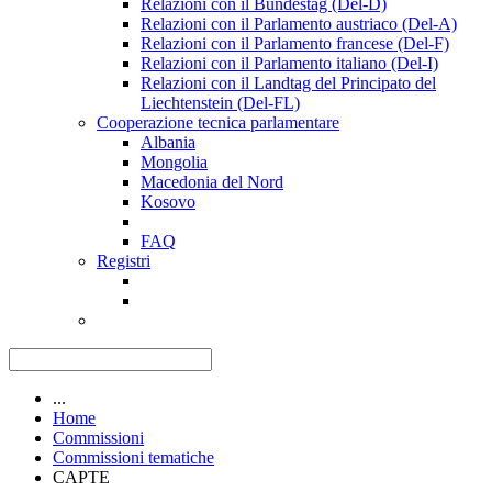
Relazioni con il Bundestag (Del-D)
Relazioni con il Parlamento austriaco (Del-A)
Relazioni con il Parlamento francese (Del-F)
Relazioni con il Parlamento italiano (Del-I)
Relazioni con il Landtag del Principato del
Liechtenstein (Del-FL)
Cooperazione tecnica parlamentare
Albania
Mongolia
Macedonia del Nord
Kosovo
FAQ
Registri
...
Home
Commissioni
Commissioni tematiche
CAPTE