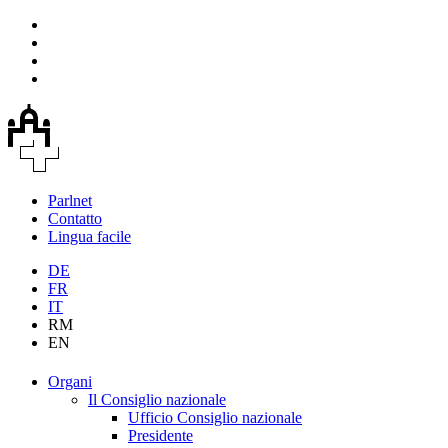
Parlnet
Contatto
Lingua facile
DE
FR
IT
RM
EN
Organi
Il Consiglio nazionale
Ufficio Consiglio nazionale
Presidente