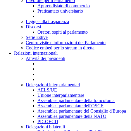
Lavorare per il Parlamento
Apprendistato di commercio
Praticantato universitario
Legge sulla trasparenza
Discorsi
Oratori ospiti al parlamento
Serie Estive
Centro visite e informazioni del Parlamento
Codice embed per lo stream in diretta
Relazioni internazionali
Attività dei presidenti
Delegazioni interparlamentari
AELS/UE
Unione interparlamentare
Assemblea parlamentare della francofonia
Assemblea parlamentare dell'OSCE
Assemblea parlamentare del Consiglio d'Europa
Assemblea parlamentare della NATO
PD-OECD
Delegazioni bilaterali