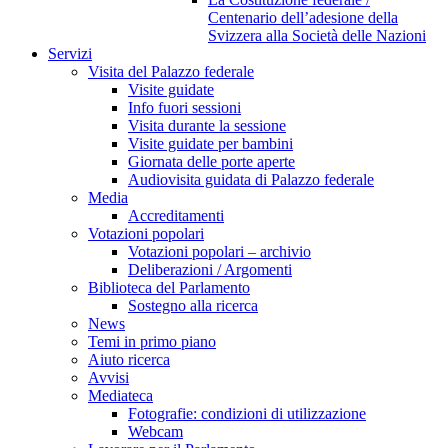
Centenario dell’adesione della
Svizzera alla Società delle Nazioni
Servizi
Visita del Palazzo federale
Visite guidate
Info fuori sessioni
Visita durante la sessione
Visite guidate per bambini
Giornata delle porte aperte
Audiovisita guidata di Palazzo federale
Media
Accreditamenti
Votazioni popolari
Votazioni popolari – archivio
Deliberazioni / Argomenti
Biblioteca del Parlamento
Sostegno alla ricerca
News
Temi in primo piano
Aiuto ricerca
Avvisi
Mediateca
Fotografie: condizioni di utilizzazione
Webcam