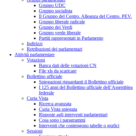
Gruppo UDC
Gruppo socialista
Il Gruppo del Centro. Alleanza del Centro. PEV.
Gruppo liberale radicale
Gruppo dei Verdi
Gruppo verde liberale
Partiti rappresentati in Parlamento
Indirizzi
Retribuzioni dei parlamentari
Attività parlamentare
Votazioni
Banca dati delle votazioni CN
File xls da scaricare
Bollettino ufficiale
Spiegazioni riguardanti il Bollettino ufficiale
I 125 anni del Bollettino ufficiale dell’Assemblea
federale
Curia Vista
Ricerca avanzata
Curia Vista spiegata
Risposte agli interventi parlamentari
Cosa sono i paragrammi
Interventi che contengono tabelle o grafici
Sessioni