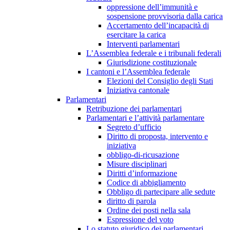
oppressione dell’immunità e
sospensione provvisoria dalla carica
Accertamento dell’incapacità di
esercitare la carica
Interventi parlamentari
L’Assemblea federale e i tribunali federali
Giurisdizione costituzionale
I cantoni e l’Assemblea federale
Elezioni del Consiglio degli Stati
Iniziativa cantonale
Parlamentari
Retribuzione dei parlamentari
Parlamentari e l’attività parlamentare
Segreto d’ufficio
Diritto di proposta, intervento e
iniziativa
obbligo-di-ricusazione
Misure disciplinari
Diritti d’informazione
Codice di abbigliamento
Obbligo di partecipare alle sedute
diritto di parola
Ordine dei posti nella sala
Espressione del voto
Lo statuto giuridico dei parlamentari