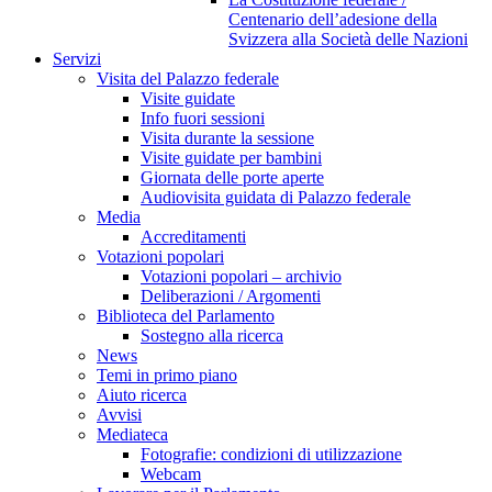
Centenario dell’adesione della
Svizzera alla Società delle Nazioni
Servizi
Visita del Palazzo federale
Visite guidate
Info fuori sessioni
Visita durante la sessione
Visite guidate per bambini
Giornata delle porte aperte
Audiovisita guidata di Palazzo federale
Media
Accreditamenti
Votazioni popolari
Votazioni popolari – archivio
Deliberazioni / Argomenti
Biblioteca del Parlamento
Sostegno alla ricerca
News
Temi in primo piano
Aiuto ricerca
Avvisi
Mediateca
Fotografie: condizioni di utilizzazione
Webcam