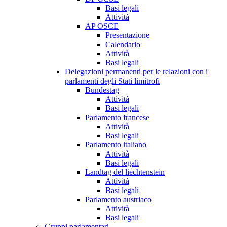
Basi legali
Attività
AP OSCE
Presentazione
Calendario
Attività
Basi legali
Delegazioni permanenti per le relazioni con i
parlamenti degli Stati limitrofi
Bundestag
Attività
Basi legali
Parlamento francese
Attività
Basi legali
Parlamento italiano
Attività
Basi legali
Landtag del liechtenstein
Attività
Basi legali
Parlamento austriaco
Attività
Basi legali
Gruppi parlamentari