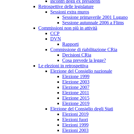
incontri degli ex presidenti
Retrospettive delle legislature
Sessioni extra muros
Sessione primaverile 2001 Lugano
Sessione autunnale 2006 a Flims
Commissioni non più in attività
CCP
DVN
Rapporti
Commissione di riabilitazione CRia
Decisioni CRia
Cosa prevede la legge?
Le elezioni in retrospettiva
Elezione del Consiglio nazionale
Elezione 1999
Elezione 2003
Elezione 2007
Elezione 2011
Elezione 2015
Elezione 2019
Elezione del Consiglio degli Stati
Elezioni 2019
Elezioni fuori
Elezioni 1999
Elezioni 2003