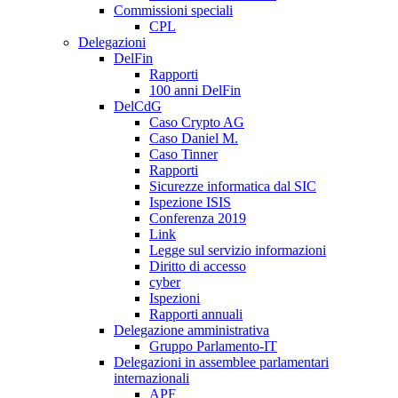
Commissioni speciali
CPL
Delegazioni
DelFin
Rapporti
100 anni DelFin
DelCdG
Caso Crypto AG
Caso Daniel M.
Caso Tinner
Rapporti
Sicurezze informatica dal SIC
Ispezione ISIS
Conferenza 2019
Link
Legge sul servizio informazioni
Diritto di accesso
cyber
Ispezioni
Rapporti annuali
Delegazione amministrativa
Gruppo Parlamento-IT
Delegazioni in assemblee parlamentari
internazionali
APF