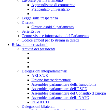
Lavorare per il Parlamento
Apprendistato di commercio
Praticantato universitario
Legge sulla trasparenza
Discorsi
Oratori ospiti al parlamento
Serie Estive
Centro visite e informazioni del Parlamento
Codice embed per lo stream in diretta
Relazioni internazionali
Attività dei presidenti
Delegazioni interparlamentari
AELS/UE
Unione interparlamentare
Assemblea parlamentare della francofonia
Assemblea parlamentare dell'OSCE
Assemblea parlamentare del Consiglio d'Europa
Assemblea parlamentare della NATO
PD-OECD
Delegazioni bilaterali