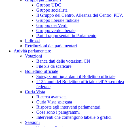
Gruppo UDC
Gruppo socialista
Il Gruppo del Centro. Alleanza del Centro. PEV.
Gruppo liberale radicale
Gruppo dei Verdi
Gruppo verde liberale
Partiti rappresentati in Parlamento
Indirizzi
Retribuzioni dei parlamentari
Attività parlamentare
Votazioni
Banca dati delle votazioni CN
File xls da scaricare
Bollettino ufficiale
Spiegazioni riguardanti il Bollettino ufficiale
I 125 anni del Bollettino ufficiale dell’Assemblea
federale
Curia Vista
Ricerca avanzata
Curia Vista spiegata
Risposte agli interventi parlamentari
Cosa sono i paragrammi
Interventi che contengono tabelle o grafici
Sessioni