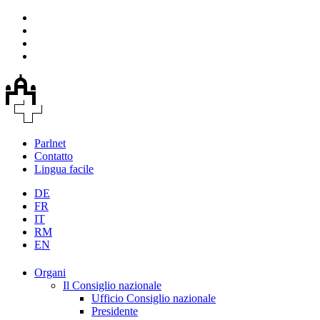
Parlnet
Contatto
Lingua facile
DE
FR
IT
RM
EN
Organi
Il Consiglio nazionale
Ufficio Consiglio nazionale
Presidente