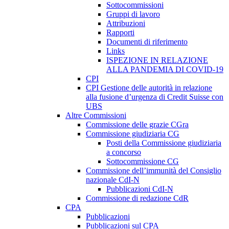
Sottocommissioni
Gruppi di lavoro
Attribuzioni
Rapporti
Documenti di riferimento
Links
ISPEZIONE IN RELAZIONE
ALLA PANDEMIA DI COVID-19
CPI
CPI Gestione delle autorità in relazione
alla fusione d’urgenza di Credit Suisse con
UBS
Altre Commissioni
Commissione delle grazie CGra
Commissione giudiziaria CG
Posti della Commissione giudiziaria
a concorso
Sottocommissione CG
Commissione dell’immunità del Consiglio
nazionale CdI-N
Pubblicazioni CdI-N
Commissione di redazione CdR
CPA
Pubblicazioni
Pubblicazioni sul CPA