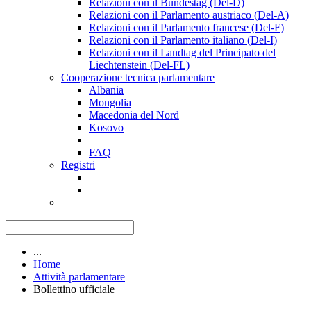
Relazioni con il Bundestag (Del-D)
Relazioni con il Parlamento austriaco (Del-A)
Relazioni con il Parlamento francese (Del-F)
Relazioni con il Parlamento italiano (Del-I)
Relazioni con il Landtag del Principato del
Liechtenstein (Del-FL)
Cooperazione tecnica parlamentare
Albania
Mongolia
Macedonia del Nord
Kosovo
FAQ
Registri
...
Home
Attività parlamentare
Bollettino ufficiale