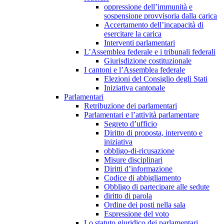
oppressione dell’immunità e
sospensione provvisoria dalla carica
Accertamento dell’incapacità di
esercitare la carica
Interventi parlamentari
L’Assemblea federale e i tribunali federali
Giurisdizione costituzionale
I cantoni e l’Assemblea federale
Elezioni del Consiglio degli Stati
Iniziativa cantonale
Parlamentari
Retribuzione dei parlamentari
Parlamentari e l’attività parlamentare
Segreto d’ufficio
Diritto di proposta, intervento e
iniziativa
obbligo-di-ricusazione
Misure disciplinari
Diritti d’informazione
Codice di abbigliamento
Obbligo di partecipare alle sedute
diritto di parola
Ordine dei posti nella sala
Espressione del voto
Lo statuto giuridico dei parlamentari