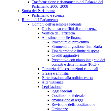
Trasformazione e risanamento del Palazzo del
Parlamento 2006–2008
Storia del Parlamento
Parlamento e scienza
Ritratto del Parlamento
Compiti dell’assemblea federale
Decisioni su conflitti di competenza
Verifica dell’efficacia
Allestimento delle finanze
Procedura di preventivo
Strumenti di gestione finanziaria
Tipi di credito e limite di spesa
Crediti aggiuntivi
Preventivo con piano integrato dei
compiti e delle finanze (PICF)
Garanzia delle costituzioni cantonali
Grazia e amnistia
Partecipazione alla politica estera
Alta vigilanza
Legislazione
leggi federali
Costituzione federale
emanazione di leggi
Revisione della costituzione
Ordinanze