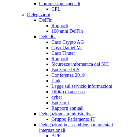
Commissioni speciali
CPL
Delegazioni
DelFin
Rapporti
100 anni DelFin
DelCdG
Caso Crypto AG
Caso Daniel M.
Caso Tinner
Rapporti
Sicurezze informatica dal SIC
Ispezione ISIS
Conferenza 2019
Link
Legge sul servizio informazioni
Diritto di accesso
cyber
Ispezioni
Rapporti annuali
Delegazione amministrativa
Gruppo Parlamento-IT
Delegazioni in assemblee parlamentari
internazionali
APF