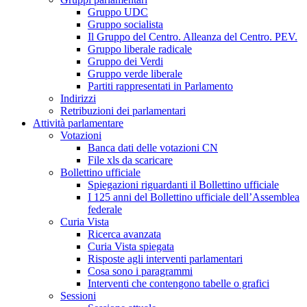
Gruppo UDC
Gruppo socialista
Il Gruppo del Centro. Alleanza del Centro. PEV.
Gruppo liberale radicale
Gruppo dei Verdi
Gruppo verde liberale
Partiti rappresentati in Parlamento
Indirizzi
Retribuzioni dei parlamentari
Attività parlamentare
Votazioni
Banca dati delle votazioni CN
File xls da scaricare
Bollettino ufficiale
Spiegazioni riguardanti il Bollettino ufficiale
I 125 anni del Bollettino ufficiale dell’Assemblea
federale
Curia Vista
Ricerca avanzata
Curia Vista spiegata
Risposte agli interventi parlamentari
Cosa sono i paragrammi
Interventi che contengono tabelle o grafici
Sessioni