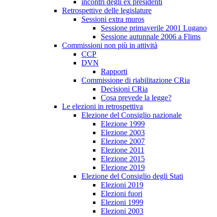
incontri degli ex presidenti
Retrospettive delle legislature
Sessioni extra muros
Sessione primaverile 2001 Lugano
Sessione autunnale 2006 a Flims
Commissioni non più in attività
CCP
DVN
Rapporti
Commissione di riabilitazione CRia
Decisioni CRia
Cosa prevede la legge?
Le elezioni in retrospettiva
Elezione del Consiglio nazionale
Elezione 1999
Elezione 2003
Elezione 2007
Elezione 2011
Elezione 2015
Elezione 2019
Elezione del Consiglio degli Stati
Elezioni 2019
Elezioni fuori
Elezioni 1999
Elezioni 2003