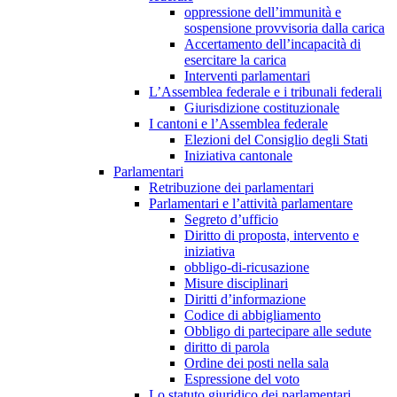
oppressione dell’immunità e
sospensione provvisoria dalla carica
Accertamento dell’incapacità di
esercitare la carica
Interventi parlamentari
L’Assemblea federale e i tribunali federali
Giurisdizione costituzionale
I cantoni e l’Assemblea federale
Elezioni del Consiglio degli Stati
Iniziativa cantonale
Parlamentari
Retribuzione dei parlamentari
Parlamentari e l’attività parlamentare
Segreto d’ufficio
Diritto di proposta, intervento e
iniziativa
obbligo-di-ricusazione
Misure disciplinari
Diritti d’informazione
Codice di abbigliamento
Obbligo di partecipare alle sedute
diritto di parola
Ordine dei posti nella sala
Espressione del voto
Lo statuto giuridico dei parlamentari