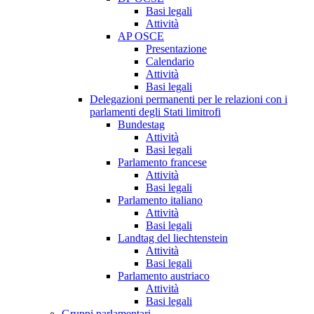
Basi legali
Attività
AP OSCE
Presentazione
Calendario
Attività
Basi legali
Delegazioni permanenti per le relazioni con i
parlamenti degli Stati limitrofi
Bundestag
Attività
Basi legali
Parlamento francese
Attività
Basi legali
Parlamento italiano
Attività
Basi legali
Landtag del liechtenstein
Attività
Basi legali
Parlamento austriaco
Attività
Basi legali
Gruppi parlamentari