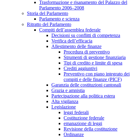
Trasformazione e risanamento del Palazzo del
Parlamento 2006–2008
Storia del Parlamento
Parlamento e scienza
Ritratto del Parlamento
Compiti dell’assemblea federale
Decisioni su conflitti di competenza
Verifica dell’efficacia
Allestimento delle finanze
Procedura di preventivo
Strumenti di gestione finanziaria
Tipi di credito e limite di spesa
Crediti aggiuntivi
Preventivo con piano integrato dei
compiti e delle finanze (PICF)
Garanzia delle costituzioni cantonali
Grazia e amnistia
Partecipazione alla politica estera
Alta vigilanza
Legislazione
leggi federali
Costituzione federale
emanazione di leggi
Revisione della costituzione
Ordinanze