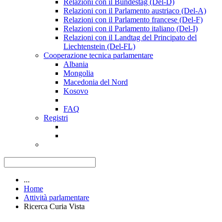
Relazioni con il Bundestag (Del-D)
Relazioni con il Parlamento austriaco (Del-A)
Relazioni con il Parlamento francese (Del-F)
Relazioni con il Parlamento italiano (Del-I)
Relazioni con il Landtag del Principato del
Liechtenstein (Del-FL)
Cooperazione tecnica parlamentare
Albania
Mongolia
Macedonia del Nord
Kosovo
FAQ
Registri
...
Home
Attività parlamentare
Ricerca Curia Vista