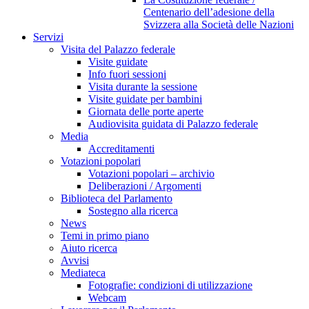
Centenario dell’adesione della
Svizzera alla Società delle Nazioni
Servizi
Visita del Palazzo federale
Visite guidate
Info fuori sessioni
Visita durante la sessione
Visite guidate per bambini
Giornata delle porte aperte
Audiovisita guidata di Palazzo federale
Media
Accreditamenti
Votazioni popolari
Votazioni popolari – archivio
Deliberazioni / Argomenti
Biblioteca del Parlamento
Sostegno alla ricerca
News
Temi in primo piano
Aiuto ricerca
Avvisi
Mediateca
Fotografie: condizioni di utilizzazione
Webcam