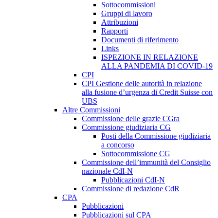
Sottocommissioni
Gruppi di lavoro
Attribuzioni
Rapporti
Documenti di riferimento
Links
ISPEZIONE IN RELAZIONE
ALLA PANDEMIA DI COVID-19
CPI
CPI Gestione delle autorità in relazione
alla fusione d’urgenza di Credit Suisse con
UBS
Altre Commissioni
Commissione delle grazie CGra
Commissione giudiziaria CG
Posti della Commissione giudiziaria
a concorso
Sottocommissione CG
Commissione dell’immunità del Consiglio
nazionale CdI-N
Pubblicazioni CdI-N
Commissione di redazione CdR
CPA
Pubblicazioni
Pubblicazioni sul CPA