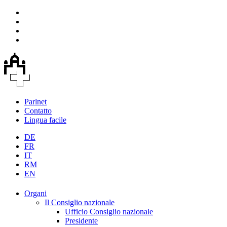
Parlnet
Contatto
Lingua facile
DE
FR
IT
RM
EN
Organi
Il Consiglio nazionale
Ufficio Consiglio nazionale
Presidente