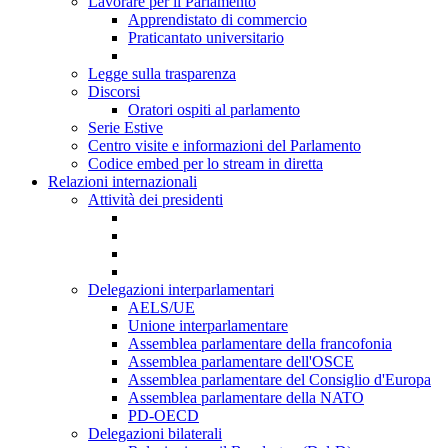
Lavorare per il Parlamento
Apprendistato di commercio
Praticantato universitario
Legge sulla trasparenza
Discorsi
Oratori ospiti al parlamento
Serie Estive
Centro visite e informazioni del Parlamento
Codice embed per lo stream in diretta
Relazioni internazionali
Attività dei presidenti
Delegazioni interparlamentari
AELS/UE
Unione interparlamentare
Assemblea parlamentare della francofonia
Assemblea parlamentare dell'OSCE
Assemblea parlamentare del Consiglio d'Europa
Assemblea parlamentare della NATO
PD-OECD
Delegazioni bilaterali