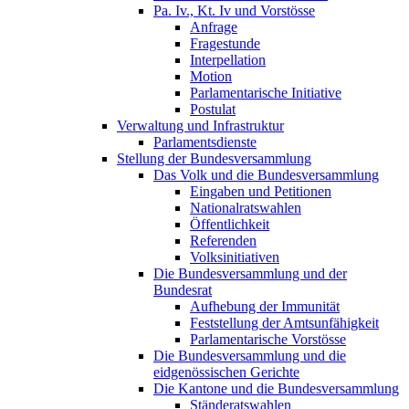
Pa. Iv., Kt. Iv und Vorstösse
Anfrage
Fragestunde
Interpellation
Motion
Parlamentarische Initiative
Postulat
Verwaltung und Infrastruktur
Parlamentsdienste
Stellung der Bundesversammlung
Das Volk und die Bundesversammlung
Eingaben und Petitionen
Nationalratswahlen
Öffentlichkeit
Referenden
Volksinitiativen
Die Bundesversammlung und der
Bundesrat
Aufhebung der Immunität
Feststellung der Amtsunfähigkeit
Parlamentarische Vorstösse
Die Bundesversammlung und die
eidgenössischen Gerichte
Die Kantone und die Bundesversammlung
Ständeratswahlen