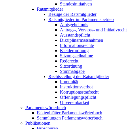
Standesinitiativen
Ratsmitglieder
Bezüge der Ratsmitglieder
Ratsmitglieder im Parlamentsbetrieb
Amtsgeheimnis
Antrags-, Vorstoss- und Initiativrecht
Ausstandspflicht
Disziplinarmassnahmen
Informationsrechte
Kleiderordnung
Sitzungsteilnahme
Rederecht
Sitzordnung
Stimmabgabe
Rechtsstellung der Ratsmitglieder
Immunität
Instruktionsverbot
Korruptionsstrafrecht
Offenlegungspflicht
Unvereinbarkeit
Parlamentswörterbuch
Faktenblätter Parlamentswörterbuch
Sammlungen Parlamentswörterbuch
Publikationen
Broschüren