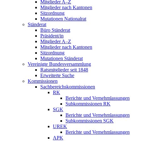
Mitglieder A–Z
Mitglieder nach Kantonen
Sitzordnung
Mutationen Nationalrat
Ständerat
Büro Ständerat
Präsident/in
Mitglieder A–Z
Mitglieder nach Kantonen
Sitzordnung
Mutationen Ständerat
Vereinigte Bundesversammlung
Ratsmitglieder seit 1848
Erweiterte Suche
Kommissionen
Sachbereichskommissionen
RK
Berichte und Vernehmlassungen
Subkommissionen RK
SGK
Berichte und Vernehmlassungen
Subkommissionen SGK
UREK
Berichte und Vernehmlassungen
APK