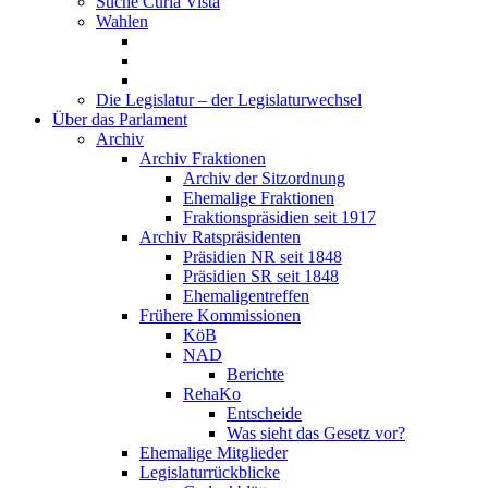
Suche Curia Vista
Wahlen
Die Legislatur – der Legislaturwechsel
Über das Parlament
Archiv
Archiv Fraktionen
Archiv der Sitzordnung
Ehemalige Fraktionen
Fraktionspräsidien seit 1917
Archiv Ratspräsidenten
Präsidien NR seit 1848
Präsidien SR seit 1848
Ehemaligentreffen
Frühere Kommissionen
KöB
NAD
Berichte
RehaKo
Entscheide
Was sieht das Gesetz vor?
Ehemalige Mitglieder
Legislaturrückblicke