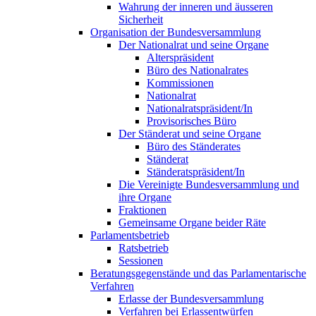
Wahrung der inneren und äusseren
Sicherheit
Organisation der Bundesversammlung
Der Nationalrat und seine Organe
Alterspräsident
Büro des Nationalrates
Kommissionen
Nationalrat
Nationalratspräsident/In
Provisorisches Büro
Der Ständerat und seine Organe
Büro des Ständerates
Ständerat
Ständeratspräsident/In
Die Vereinigte Bundesversammlung und
ihre Organe
Fraktionen
Gemeinsame Organe beider Räte
Parlamentsbetrieb
Ratsbetrieb
Sessionen
Beratungsgegenstände und das Parlamentarische
Verfahren
Erlasse der Bundesversammlung
Verfahren bei Erlassentwürfen