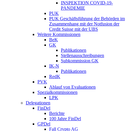
INSPEKTION COVID-19-
PANDEMIE
PUK
PUK Geschäftsführung der Behörden im
Zusammenhang mit der Notfusion der
Credit Suisse mit der UBS
Weitere Kommissionen
BeK
GK
Publikationen
Stellenausschreibungen
Subkommission GK
IK-N
Publikationen
RedK
PVK
Ablauf von Evaluationen
Spezialkommissionen
LPK
Delegationen
FinDel
Berichte
100 Jahre FinDel
GPDel
Fall Crypto AG