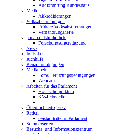
Audioführung Bundeshaus
Medien
Akkreditierungen
Volksabstimmungen
Frühere Volksabstimmungen
Verhandlungshefte
parlamentsbibliothek
Forschungsunterstützung
News
Im Fokus
suchhilfe
Benachrichtigungen
Mediathek
Fotos - Nutzungsbedingungen
Webcam
Arbeiten für das Parlament
Hochschulpraktika
KV-Lehrstelle
Öffentlichkeitsgesetz
Reden
Gastauftritte im Parlament
Sommerserien
Besuchs- und Informationszentrum