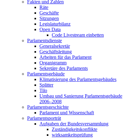
Fakten und Zahlen
Räte
Geschäfte
Sitzungen
Legislaturbilanz
Open Data
Code Livestream einbetten
Parlamentsdienste
Generalsekretär
Geschäftsleitung
Arbeiten für das Parlament
Organigramm
Sekretäre des Parlaments
Parlamentsgebäude
Klimatisierung des Parlamentsgebäudes
Splitter
Tilo
Umbau und Sanierung Parlamentsgebäude
2006–2008
Parlamentsgeschichte
Parlament und Wissenschaft
Parlamentsporträt
Aufgaben der Bundesversammlung
Zuständigkeitskonflikte
wirksamkeitsprüfung