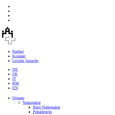
Parlnet
Kontakt
Leichte Sprache
DE
FR
IT
RM
EN
Organe
Nationalrat
Büro Nationalrat
Präsident/in