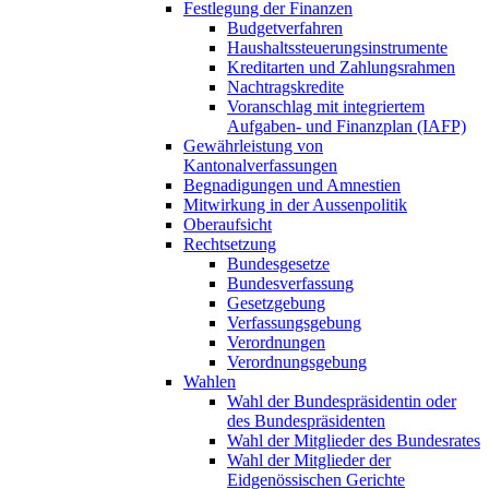
Festlegung der Finanzen
Budgetverfahren
Haushaltssteuerungsinstrumente
Kreditarten und Zahlungsrahmen
Nachtragskredite
Voranschlag mit integriertem
Aufgaben- und Finanzplan (IAFP)
Gewährleistung von
Kantonalverfassungen
Begnadigungen und Amnestien
Mitwirkung in der Aussenpolitik
Oberaufsicht
Rechtsetzung
Bundesgesetze
Bundesverfassung
Gesetzgebung
Verfassungsgebung
Verordnungen
Verordnungsgebung
Wahlen
Wahl der Bundespräsidentin oder
des Bundespräsidenten
Wahl der Mitglieder des Bundesrates
Wahl der Mitglieder der
Eidgenössischen Gerichte