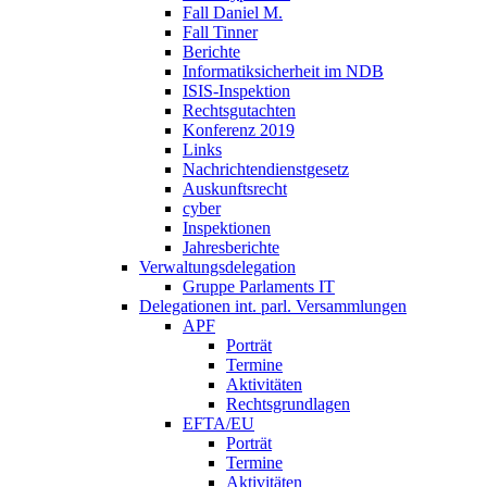
Fall Daniel M.
Fall Tinner
Berichte
Informatiksicherheit ­im NDB
ISIS-Inspektion
Rechtsgutachten
Konferenz 2019
Links
Nachrichtendienstgesetz
Auskunftsrecht
cyber
Inspektionen
Jahresberichte
Verwaltungsdelegation
Gruppe Parlaments IT
Delegationen int. parl. Versammlungen
APF
Porträt
Termine
Aktivitäten
Rechtsgrundlagen
EFTA/EU
Porträt
Termine
Aktivitäten